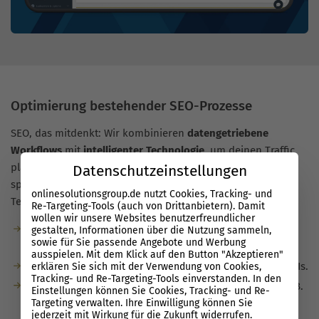
Optimierung bestehender SEO-Prozesse
SEO, das mitdenkt: Wir kombinieren
datengetriebene
Workflows
mit
intelligenter Technologie
, um deinen Traffic
planbar zu steigern. Weniger Routine, mehr Wirkung – so
Datenschutzeinstellungen
sparst du Kosten, beschleunigst Prozesse und machst dein
onlinesolutionsgroup.de nutzt Cookies, Tracking- und
Team
SEO-ready
.
Re-Targeting-Tools (auch von Drittanbietern). Damit
wollen wir unsere Websites benutzerfreundlicher
Automatisierte Checks, Alerts und Priorisierung statt
gestalten, Informationen über die Nutzung sammeln,
sowie für Sie passende Angebote und Werbung
manueller To-dos.
ausspielen. Mit dem Klick auf den Button "Akzeptieren"
Entscheidungen auf Basis sauberer Daten und klarer KPIs.
erklären Sie sich mit der Verwendung von Cookies,
Tracking- und Re-Targeting-Tools einverstanden. In den
Effiziente Zusammenarbeit dank zentraler Plattform, z. B.
Einstellungen können Sie Cookies, Tracking- und Re-
Performance Suite.
Targeting verwalten. Ihre Einwilligung können Sie
jederzeit mit Wirkung für die Zukunft widerrufen.