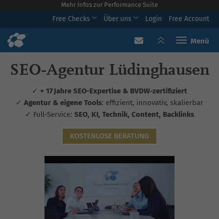
Mehr Infos zur Performance Suite
Free Checks
Über uns
Login
Free Account
Toggle navi
SEO‑Agentur Lüdinghausen
✓
+ 17 Jahre SEO-Expertise & BVDW‑zertifiziert
✓
Agentur & eigene Tools
: effizient, innovativ, skalierbar
✓ Full-Service:
SEO, KI, Technik, Content, Backlinks
KOSTENLOSE BERATUNG