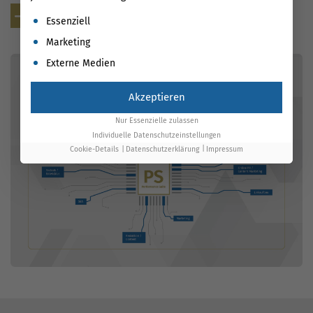
Kostenlose Beratung
Es folgt eine Liste der Service-Gruppen, für die eine Einwil
Essenziell
Marketing
Externe Medien
Akzeptieren
Nur Essenzielle zulassen
Individuelle Datenschutzeinstellungen
Cookie-Details
Datenschutzerklärung
Impressum