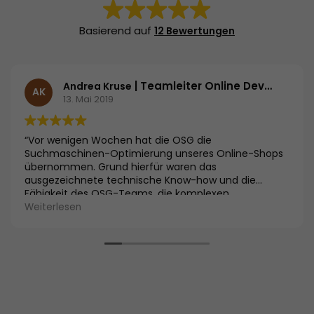
Basierend auf
12 Bewertungen
| Teamleiter Online Development | HSE24
Andrea Kruse
AK
13. Mai 2019
“Vor wenigen Wochen hat die OSG die
Suchmaschinen-Optimierung unseres Online-Shops
übernommen. Grund hierfür waren das
ausgezeichnete technische Know-how und die
Fähigkeit des OSG-Teams, die komplexen
Zusammenhänge und Problemstellungen unseres
Weiterlesen
SEO-Projekts allen Beteiligten aus Marketing und
Technik verständlich zu vermitteln und so für hohe
Motivation zu sorgen. Inzwischen konnten wir uns von
ersten Erfolgen überzeugen und sind froh, einen so
kompetenten und starken Partner an unserer Seite zu
haben.”