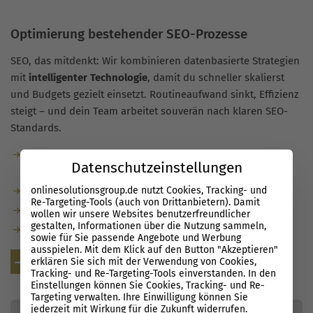
Optimierung bestehender SEO-Prozesse
SEO, das mitdenkt: Wir kombinieren datenbasierte Strategien
mit
intelligenter Technologie
, damit du schneller skalierst
und Budgets gezielt einsetzt. Routineaufwand sinkt, Effizienz
steigt – und dein Team arbeitet souverän nach klaren SEO-
Standards.
Automatisierte Checks, Reports und Alerts statt
Datenschutzeinstellungen
Einzelkontrollen.
onlinesolutionsgroup.de nutzt Cookies, Tracking- und
Entscheidungen auf Basis belastbarer Daten und KPIs.
Re-Targeting-Tools (auch von Drittanbietern). Damit
Schlanke Workflows: weniger Kosten, mehr Output.
wollen wir unsere Websites benutzerfreundlicher
gestalten, Informationen über die Nutzung sammeln,
Enablement inklusive – dein Team wird
SEO-ready
.
sowie für Sie passende Angebote und Werbung
ausspielen. Mit dem Klick auf den Button "Akzeptieren"
Kostenlose Beratung
erklären Sie sich mit der Verwendung von Cookies,
Tracking- und Re-Targeting-Tools einverstanden. In den
Einstellungen können Sie Cookies, Tracking- und Re-
Targeting verwalten. Ihre Einwilligung können Sie
jederzeit mit Wirkung für die Zukunft widerrufen.