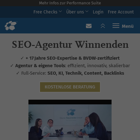
Mehr Infos zur Performance Suite
Free Checks
Über uns
Login
Free Account
Toggle navi
SEO‑Agentur Winnenden
✓
+ 17 Jahre SEO-Expertise & BVDW‑zertifiziert
✓
Agentur & eigene Tools
: effizient, innovativ, skalierbar
✓ Full-Service:
SEO, KI, Technik, Content, Backlinks
KOSTENLOSE BERATUNG