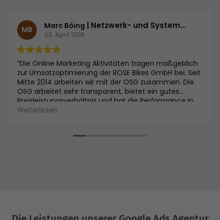
| Netzwerk- und Systemadministrator | ROSE Bikes GmbH
Marc Böing
MB
23. April 2018
“Die Online Marketing Aktivitäten tragen maßgeblich
zur Umsatzoptimierung der ROSE Bikes GmbH bei. Seit
Mitte 2014 arbeiten wir mit der OSG zusammen. Die
OSG arbeitet sehr transparent, bietet ein gutes
Preisleistungsverhältnis und hat die Performance in
allen Kanälen deutlich verbessert. Im SEO ist z.B. die
Weiterlesen
Sichtbarkeit um 60 % gestiegen und im SEA-Bereich
konnte der Umsatz innerhalb weniger Wochen um 90
% gesteigert werden. Die KUR ist dabei um 41 %
gesunken. Wir sind froh uns für die OSG entschieden
zu haben und die Zusammenarbeit wurde bereits um
Afiliate-Marketing ergänzt.”
Die Leistungen unserer Google Ads Agentur