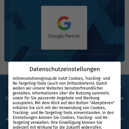
Datenschutzeinstellungen
onlinesolutionsgroup.de nutzt Cookies, Tracking- und
Re-Targeting-Tools (auch von Drittanbietern). Damit
Unsere Google Ads Experten für Tuttlingen
wollen wir unsere Websites benutzerfreundlicher
gestalten, Informationen über die Nutzung sammeln,
Du willst Google Ads, die wirklich liefern? Seit über
17 Jahren
sowie für Sie passende Angebote und Werbung
ausspielen. Mit dem Klick auf den Button "Akzeptieren"
vereinen wir technisches Know-how mit persönlicher
erklären Sie sich mit der Verwendung von Cookies,
Betreuung. Inhabergeführt und flexibel sorgen wir für
Tracking- und Re-Targeting-Tools einverstanden. In den
Einstellungen können Sie Cookies, Tracking- und Re-
messbare Ergebnisse
und maximale Performance – für dein
Targeting verwalten. Ihre Einwilligung können Sie
Wachstum.
jederzeit mit Wirkung für die Zukunft widerrufen.