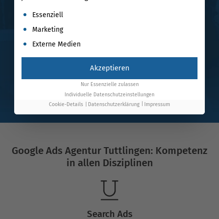
Es folgt eine Liste der Service-Gruppen, für die eine Einwil
Essenziell
Marketing
Externe Medien
Akzeptieren
Nur Essenzielle zulassen
Individuelle Datenschutzeinstellungen
Cookie-Details
Datenschutzerklärung
Impressum
Google Ads Agentur Tuttlingen: Kompetenz
in allen Disziplinen
Search Ads