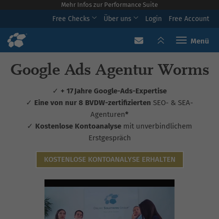
Mehr Infos zur Performance Suite
Free Checks
Über uns
Login
Free Account
Toggle navi
Google Ads Agentur Worms
✓
+ 17 Jahre Google-Ads-Expertise
✓
Eine von nur 8 BVDW-zertifizierten
SEO- & SEA-
Agenturen
*
✓
Kostenlose Kontoanalyse
mit unverbindlichem
Erstgespräch
KOSTENLOSE KONTOANALYSE ERHALTEN