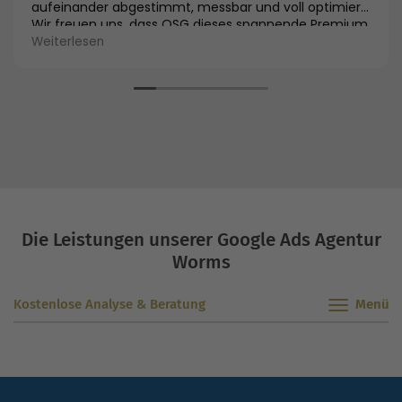
aufeinander abgestimmt, messbar und voll optimiert.
Wir freuen uns, dass OSG dieses spannende Premium
Produkt online einführen wird.
Weiterlesen
Die Leistungen unserer Google Ads Agentur
Worms
Kostenlose Analyse & Beratung