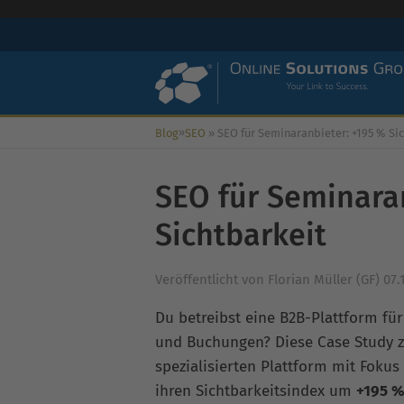
»
Blog
SEO
»
SEO für Seminaranbieter: +195 % Sichtb
SEO für Seminara
Sichtbarkeit
Veröffentlicht von
Florian Müller (GF)
07.
Du betreibst eine B2B-Plattform fü
und Buchungen? Diese Case Study ze
spezialisierten Plattform mit Fokus
ihren Sichtbarkeitsindex um
+195 