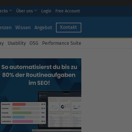
hecks
Über uns
Login
Free Account
Kontakt
enzen
Wissen
Angebot
ay
Usability
OSG
Performance Suite