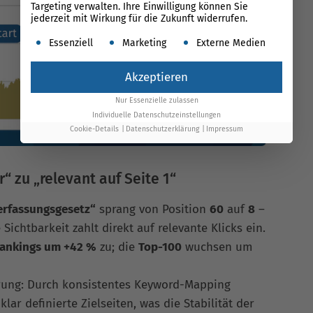
Targeting verwalten. Ihre Einwilligung können Sie
jederzeit mit Wirkung für die Zukunft widerrufen.
Es folgt eine Liste der Service-Gruppen, für die ein
Essenziell
Marketing
Externe Medien
Akzeptieren
Nur Essenzielle zulassen
Individuelle Datenschutzeinstellungen
Cookie-Details
Datenschutzerklärung
Impressum
“ zu „relevant auf Seite 1“
erfassungsgesetz“
sprang von Position
60
auf
8
–
ichtbarkeit zahlt direkt auf relevante Klicks ein.
ankings um +42 %
zu; die
Top-100
wuchsen um
erung: Durch konsistentes Keyword-Mapping
ar definierte Zielseiten, was die Stabilität der