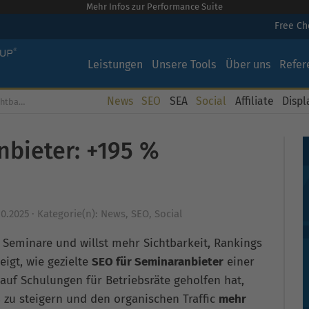
Mehr Infos zur Performance Suite
Free C
Leistungen
Unsere Tools
Über uns
Refer
News
SEO
SEA
Social
Affiliate
Displ
arkeit
nbieter: +195 %
10.2025
·
Kategorie(n):
News
,
SEO
,
Social
r Seminare und willst mehr Sichtbarkeit, Rankings
igt, wie gezielte
SEO für Seminaranbieter
einer
 auf Schulungen für Betriebsräte geholfen hat,
%
zu steigern und den organischen Traffic
mehr