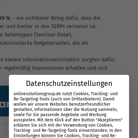
z
95 %
– ein sichtbarer Beleg dafür, dass die
r und breiter in den SERPs vertreten ist.
e Seitentypen (Seminar-Detail,
ationsstarke Ratgeberseiten, die als
e klarere Informationsarchitektur sorgten dafür,
en regelmäßig Impressionen erhalten und sich
Datenschutzeinstellungen
onlinesolutionsgroup.de nutzt Cookies, Tracking- und
Re-Targeting-Tools (auch von Drittanbietern). Damit
wollen wir unsere Websites benutzerfreundlicher
gestalten, Informationen über die Nutzung sammeln,
sowie für Sie passende Angebote und Werbung
ausspielen. Mit dem Klick auf den Button "Akzeptieren"
erklären Sie sich mit der Verwendung von Cookies,
Tracking- und Re-Targeting-Tools einverstanden. In den
Einstellungen können Sie Cookies, Tracking- und Re-