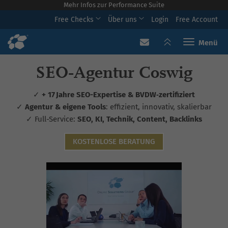
Mehr Infos zur Performance Suite
Free Checks
Über uns
Login
Free Account
Toggle navi
SEO‑Agentur Coswig
✓
+ 17 Jahre SEO-Expertise & BVDW‑zertifiziert
✓
Agentur & eigene Tools
: effizient, innovativ, skalierbar
✓ Full-Service:
SEO, KI, Technik, Content, Backlinks
KOSTENLOSE BERATUNG