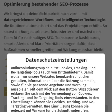
Optimierung bestehender SEO-Prozesse
Wir bringst du deine Sichtbarkeit nach vorn – mit
datengetriebenen Workflows
und
intelligenter Technologie
,
die Routinen automatisiert und das Projekttempo erhöht. So
sparst du Budget, arbeitest fokussierter und machst dein
Team fit für nachhaltiges SEO. Transparente Dashboards,
smarte Alerts und klare Prioritäten sorgen dafür, dass
Maßnahmen schneller greifen und Wirkung messbar bleibt.
Datenschutzeinstellungen
Weniger manuelle Checks, mehr Automation
Entscheidungen auf Basis sauberer Daten
onlinesolutionsgroup.de nutzt Cookies, Tracking- und
Re-Targeting-Tools (auch von Drittanbietern). Damit
Effiziente Abläufe über alle Teams hinweg
wollen wir unsere Websites benutzerfreundlicher
Dein Team wird im Alltag SEO-ready
gestalten, Informationen über die Nutzung sammeln,
sowie für Sie passende Angebote und Werbung
ausspielen. Mit dem Klick auf den Button "Akzeptieren"
Kostenlose Beratung
erklären Sie sich mit der Verwendung von Cookies,
Tracking- und Re-Targeting-Tools einverstanden. In den
Einstellungen können Sie Cookies, Tracking- und Re-
Targeting verwalten. Ihre Einwilligung können Sie
jederzeit mit Wirkung für die Zukunft widerrufen.