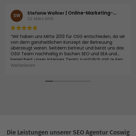
| Online-Marketing-Managerin | ifb Institut zur Fortbildung von Betriebsräten KG
Stefanie Wallner
SW
22. März 2019
“Wir haben uns Mitte 2013 für OSG entschieden, da wir
von dem ganzheitlichen Konzept der Betreuung
überzeugt waren. Seitdem betreut und berät uns das
OSG Team nachhaltig in Sachen SEO und SEA und
bereichert unser internes Team zusätzlich mit guten
Ideen. Der kompetente Aufbau unseres Google
Weiterlesen
Adwords Konto hat uns im Abverkauf der Seminare
maßgeblich unterstützt. Wir sind sehr zufrieden mit
den Leistungen des OSG Teams.”
Die Leistungen unserer SEO Agentur Coswig