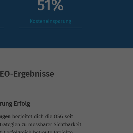
71
%
Kosteneinsparung
SEO-Ergebnisse
rung Erfolg
ingen
begleitet dich die OSG seit
trategien zu messbarer Sichtbarkeit
0 erfolgreich betreute Projekte,