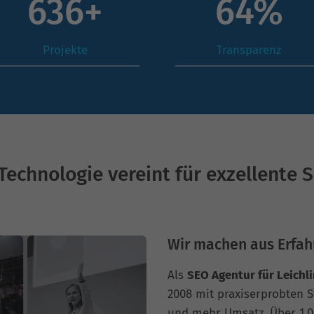
872
+
88
%
Projekte
Transparenz
Technologie vereint für exzellente 
Wir machen aus Erfah
Als
SEO Agentur für Leichl
2008 mit praxiserprobten S
und mehr Umsatz. Über 1.00