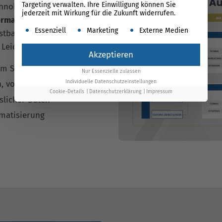
Targeting verwalten. Ihre Einwilligung können Sie
hnologie: Unsere
jederzeit mit Wirkung für die Zukunft widerrufen.
ormance Suite
Es folgt eine Liste der Service-Gruppen, für die ein
Essenziell
Marketing
Externe Medien
lastbare Daten und macht
 Leichlingen.
Akzeptieren
im SEO automatisiert
Nur Essenzielle zulassen
Individuelle Datenschutzeinstellungen
n, volle Transparenz
Cookie-Details
Datenschutzerklärung
Impressum
slicher Daten
omatisierung