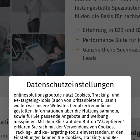
festangestellte Spezialist
bilden die Basis für nachha
Erfahrung in B2B und B
Performance Suite für 
Ganzheitliche Suchmas
Leads
Datenschutzeinstellungen
onlinesolutionsgroup.de nutzt Cookies, Tracking- und
Re-Targeting-Tools (auch von Drittanbietern). Damit
wollen wir unsere Websites benutzerfreundlicher
gestalten, Informationen über die Nutzung sammeln,
sowie für Sie passende Angebote und Werbung
atisierung
ausspielen. Mit dem Klick auf den Button "Akzeptieren"
erklären Sie sich mit der Verwendung von Cookies,
Tracking- und Re-Targeting-Tools einverstanden. In den
ommen? Die OSG verbindet
Einstellungen können Sie Cookies, Tracking- und Re-