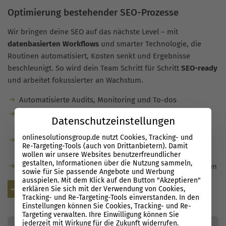
Optimierung bestehender SEO-Prozesse
Wir bringen deine SEO auf das nächste Level – mit
datenbasierten Workflows
und smarter Technologie, die
Routinen automatisiert, Kosten senkt und Ergebnisse
beschleunigt. So wird dein Team Schritt für Schritt
SEO-ready
und arbeitet fokussierter an Wachstum.
Automatisierte Audits, Monitoring und To-dos
Entscheidungen auf Basis sauberer Daten und klarer
Datenschutzeinstellungen
Prioritäten
onlinesolutionsgroup.de nutzt Cookies, Tracking- und
Effizientere Zusammenarbeit durch transparente
Re-Targeting-Tools (auch von Drittanbietern). Damit
Prozesse und Aufgaben
wollen wir unsere Websites benutzerfreundlicher
gestalten, Informationen über die Nutzung sammeln,
Skalierbare Abläufe statt zeitintensiver Einzelmaßnahmen
sowie für Sie passende Angebote und Werbung
ausspielen. Mit dem Klick auf den Button "Akzeptieren"
Kostenlose Beratung
erklären Sie sich mit der Verwendung von Cookies,
Tracking- und Re-Targeting-Tools einverstanden. In den
Einstellungen können Sie Cookies, Tracking- und Re-
Targeting verwalten. Ihre Einwilligung können Sie
jederzeit mit Wirkung für die Zukunft widerrufen.