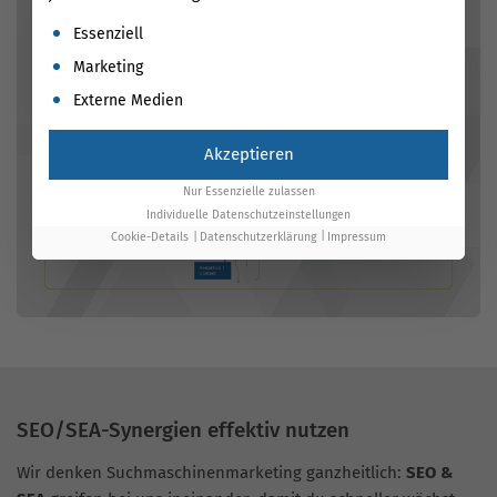
Es folgt eine Liste der Service-Gruppen, für die eine Einwil
Essenziell
Marketing
Externe Medien
Akzeptieren
Nur Essenzielle zulassen
Individuelle Datenschutzeinstellungen
Cookie-Details
Datenschutzerklärung
Impressum
SEO/SEA-Synergien effektiv nutzen
Wir denken Suchmaschinenmarketing ganzheitlich:
SEO &