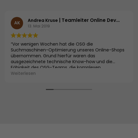
| Teamleiter Online Development | HSE24
Andrea Kruse
AK
13. Mai 2019
“Vor wenigen Wochen hat die OSG die
Suchmaschinen-Optimierung unseres Online-Shops
übernommen. Grund hierfür waren das
ausgezeichnete technische Know-how und die
Fähigkeit des OSG-Teams, die komplexen
Zusammenhänge und Problemstellungen unseres
Weiterlesen
SEO-Projekts allen Beteiligten aus Marketing und
Technik verständlich zu vermitteln und so für hohe
Motivation zu sorgen. Inzwischen konnten wir uns von
ersten Erfolgen überzeugen und sind froh, einen so
kompetenten und starken Partner an unserer Seite zu
haben.”