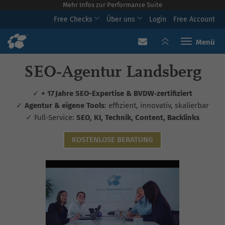
Mehr Infos zur Performance Suite
Free Checks
Über uns
Login
Free Account
Toggle navi
SEO‑Agentur Landsberg
✓
+ 17 Jahre SEO-Expertise & BVDW‑zertifiziert
✓
Agentur & eigene Tools
: effizient, innovativ, skalierbar
✓ Full-Service:
SEO, KI, Technik, Content, Backlinks
KOSTENLOSE BERATUNG