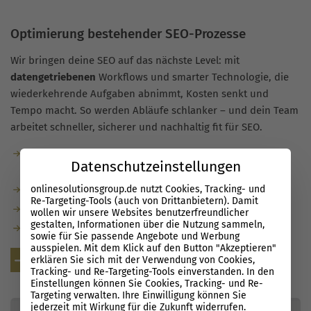
Optimierung bestehender SEO-Prozesse
Wir bringen deine SEO auf das nächste Level: mit
datengetriebenen
Workflows und smarter Technologie, die
wiederkehrende Aufgaben abnimmt, Kosten senkt und
Tempo macht. So werden Abläufe schlanker – und dein Team
arbeitet schneller, sicherer und nachhaltig fit für SEO.
Automatisierung reduziert Routineaufgaben und senkt
Datenschutzeinstellungen
Kosten.
onlinesolutionsgroup.de nutzt Cookies, Tracking- und
Entscheidungen auf Basis verlässlicher Daten.
Re-Targeting-Tools (auch von Drittanbietern). Damit
Dein Team wird schnell
SEO-ready
.
wollen wir unsere Websites benutzerfreundlicher
gestalten, Informationen über die Nutzung sammeln,
Mehr
Effizienz
in allen SEO-Workflows.
sowie für Sie passende Angebote und Werbung
ausspielen. Mit dem Klick auf den Button "Akzeptieren"
Kostenlose Beratung
erklären Sie sich mit der Verwendung von Cookies,
Tracking- und Re-Targeting-Tools einverstanden. In den
Einstellungen können Sie Cookies, Tracking- und Re-
Targeting verwalten. Ihre Einwilligung können Sie
jederzeit mit Wirkung für die Zukunft widerrufen.