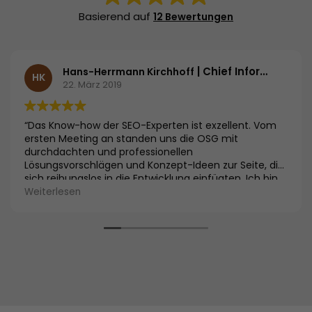
Basierend auf
12 Bewertungen
| Chief Information Officer | G+J Entertainment Media GmbH & Co. KG
Hans-Herrmann Kirchhoff
HK
22. März 2019
“Das Know-how der SEO-Experten ist exzellent. Vom
ersten Meeting an standen uns die OSG mit
durchdachten und professionellen
Lösungsvorschlägen und Konzept-Ideen zur Seite, die
sich reibungslos in die Entwicklung einfügten. Ich bin
froh über die Entscheidung für die OSG als Betreuer
Weiterlesen
und Berater.”