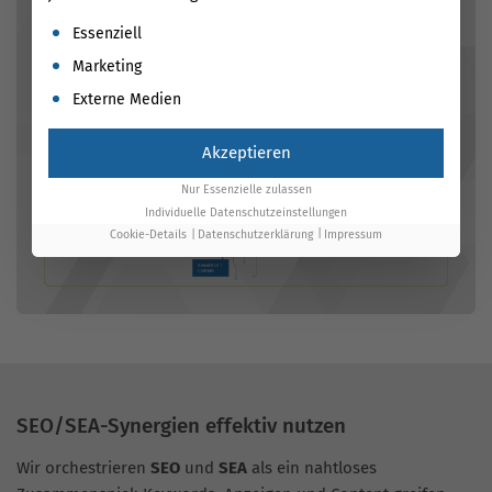
Es folgt eine Liste der Service-Gruppen, für die eine Einwil
Essenziell
Marketing
Externe Medien
Akzeptieren
Nur Essenzielle zulassen
Individuelle Datenschutzeinstellungen
Cookie-Details
Datenschutzerklärung
Impressum
SEO/SEA-Synergien effektiv nutzen
Wir orchestrieren
SEO
und
SEA
als ein nahtloses