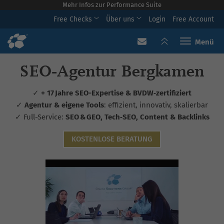
Mehr Infos zur Performance Suite
Free Checks
Über uns
Login
Free Account
Toggle navi
SEO‑Agentur Bergkamen
✓
+ 17 Jahre SEO-Expertise & BVDW‑zertifiziert
✓
Agentur & eigene Tools
: effizient, innovativ, skalierbar
✓ Full-Service:
SEO & GEO, Tech‑SEO, Content & Backlinks
KOSTENLOSE BERATUNG