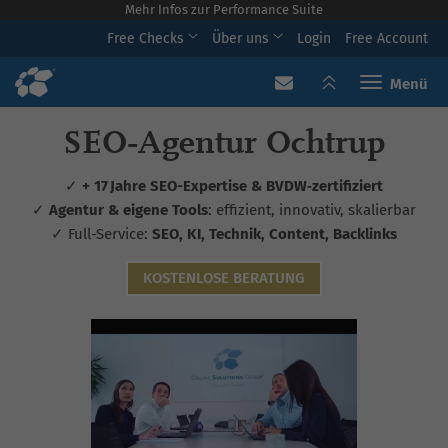
Mehr Infos zur Performance Suite
Free Checks
Über uns
Login
Free Account
Toggle navi
SEO‑Agentur Ochtrup
✓
+ 17 Jahre SEO-Expertise & BVDW‑zertifiziert
✓
Agentur & eigene Tools
: effizient, innovativ, skalierbar
✓ Full-Service:
SEO, KI, Technik, Content, Backlinks
KOSTENLOSE BERATUNG