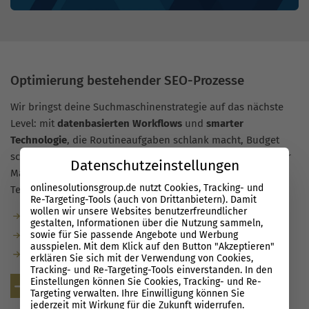
Optimierung bestehender SEO-Prozesse
Wir bringst deine Suchmaschinenstrategie auf das nächste
Level: mit
datenbasierten Workflows
und
smarter
Technologie
, die Routineaufgaben schlank macht, Budget
schont und Ergebnisse beschleunigt. So bleibt mehr Zeit für
Datenschutzeinstellungen
Maßnahmen, die wirklich Wachstum schaffen – und dein
onlinesolutionsgroup.de nutzt Cookies, Tracking- und
Team ist vom ersten Tag an SEO-ready.
Re-Targeting-Tools (auch von Drittanbietern). Damit
wollen wir unsere Websites benutzerfreundlicher
Automatisierte Routine-Checks.
gestalten, Informationen über die Nutzung sammeln,
sowie für Sie passende Angebote und Werbung
Entscheidungen auf Basis sauberer Daten.
ausspielen. Mit dem Klick auf den Button "Akzeptieren"
Team-Enablement für SEO.
erklären Sie sich mit der Verwendung von Cookies,
Tracking- und Re-Targeting-Tools einverstanden. In den
Einstellungen können Sie Cookies, Tracking- und Re-
Kostenlose Beratung
Targeting verwalten. Ihre Einwilligung können Sie
jederzeit mit Wirkung für die Zukunft widerrufen.