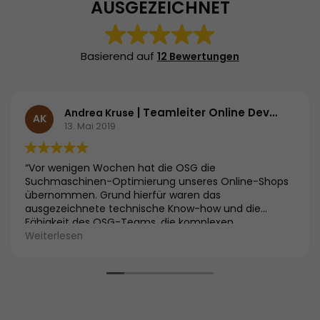
AUSGEZEICHNET
Basierend auf
12 Bewertungen
| Teamleiter Online Development | HSE24
Andrea Kruse
AK
13. Mai 2019
“Vor wenigen Wochen hat die OSG die
Suchmaschinen-Optimierung unseres Online-Shops
übernommen. Grund hierfür waren das
ausgezeichnete technische Know-how und die
Fähigkeit des OSG-Teams, die komplexen
Zusammenhänge und Problemstellungen unseres
Weiterlesen
SEO-Projekts allen Beteiligten aus Marketing und
Technik verständlich zu vermitteln und so für hohe
Motivation zu sorgen. Inzwischen konnten wir uns von
ersten Erfolgen überzeugen und sind froh, einen so
kompetenten und starken Partner an unserer Seite zu
haben.”