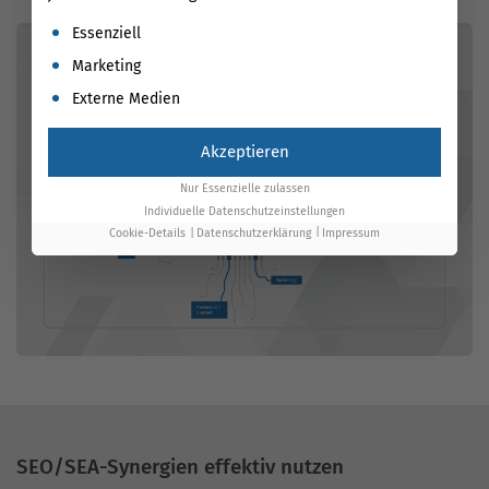
Es folgt eine Liste der Service-Gruppen, für die eine Einwil
Essenziell
Marketing
Externe Medien
Akzeptieren
Nur Essenzielle zulassen
Individuelle Datenschutzeinstellungen
Cookie-Details
Datenschutzerklärung
Impressum
SEO/SEA-Synergien effektiv nutzen