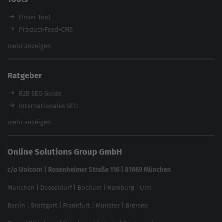
Enterprise SEO Agentur
Workshops
Unser Tool
Product-Feed-CMS
Website Analyse
mehr anzeigen
Content Tool
Enterprise SEO Tool
Ratgeber
Backlink-Check
Ladezeiten-Check
B2B SEO Guide
Brand Protection Tool
Internationales SEO
Keyword Planner
eCommerce SEO
mehr anzeigen
Website SEO Check
Die besten Keywords finden
Keyword Datenbank
SEO Garantie
Online Solutions Group GmbH
feed2content.ai
In ChatGPT gefunden werden
Linkbuilding 2025
c/o Unicorn | Rosenheimer Straße 116 | 81669 München
Content-Guide
München
|
Düsseldorf
|
Bochum
|
Hamburg
|
Ulm
Local SEO
SEO für Online Shops
Berlin
|
Stuttgart
|
Frankfurt
|
Münster
|
Bremen
Inhouse SEO Guide