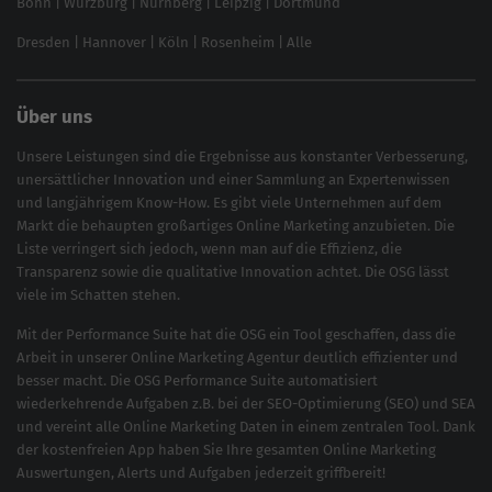
Bonn
|
Würzburg
|
Nürnberg
|
Leipzig
|
Dortmund
Brand Monitoring 2025
Dresden
|
Hannover
|
Köln
|
Rosenheim
|
Alle
Über uns
Unsere Leistungen sind die Ergebnisse aus konstanter Verbesserung,
unersättlicher Innovation und einer Sammlung an Expertenwissen
und langjährigem Know-How. Es gibt viele Unternehmen auf dem
Markt die behaupten großartiges
Online Marketing
anzubieten. Die
Liste verringert sich jedoch, wenn man auf die Effizienz, die
Transparenz sowie die qualitative Innovation achtet. Die OSG lässt
viele im Schatten stehen.
Mit der
Performance Suite
hat die OSG ein Tool geschaffen, dass die
Arbeit in unserer Online Marketing Agentur deutlich effizienter und
besser macht. Die OSG Performance Suite automatisiert
wiederkehrende Aufgaben z.B. bei der
SEO-Optimierung
(
SEO
) und
SEA
und vereint alle Online Marketing Daten in einem zentralen Tool. Dank
der kostenfreien App haben Sie Ihre gesamten Online Marketing
Auswertungen, Alerts und Aufgaben jederzeit griffbereit!