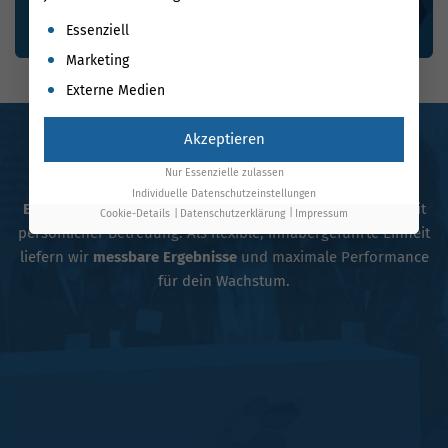
Es folgt eine Liste der Service-Gruppen, für die eine Einwil
Essenziell
Marketing
Externe Medien
Akzeptieren
Unsere Google Ads Experten für Geldern
Nur Essenzielle zulassen
Setze auf eine Google Ads Agentur mit
über 17 Jahren
Individuelle Datenschutzeinstellungen
Erfahrung
: Wir verbinden tiefes Technologie-Know-how mit
Cookie-Details
Datenschutzerklärung
Impressum
persönlicher Betreuung. Als flexible, inhabergeführte Einheit
liefern wir
messbare Ergebnisse
und maximale Performance
für dein Wachstum.