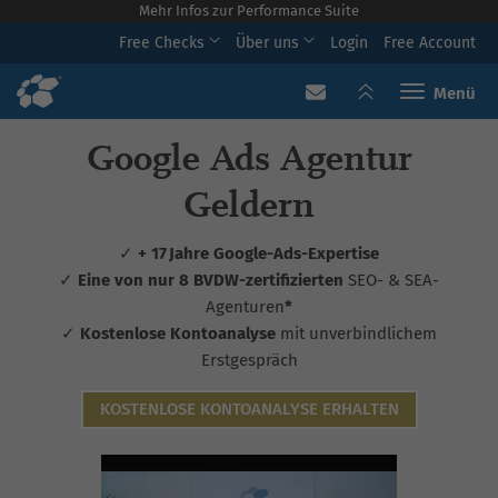
Mehr Infos zur Performance Suite
Free Checks
Über uns
Login
Free Account
Toggle navi
Google Ads Agentur
Geldern
✓
+ 17 Jahre Google-Ads-Expertise
✓
Eine von nur 8 BVDW-zertifizierten
SEO- & SEA-
Agenturen
*
✓
Kostenlose Kontoanalyse
mit unverbindlichem
Erstgespräch
KOSTENLOSE KONTOANALYSE ERHALTEN