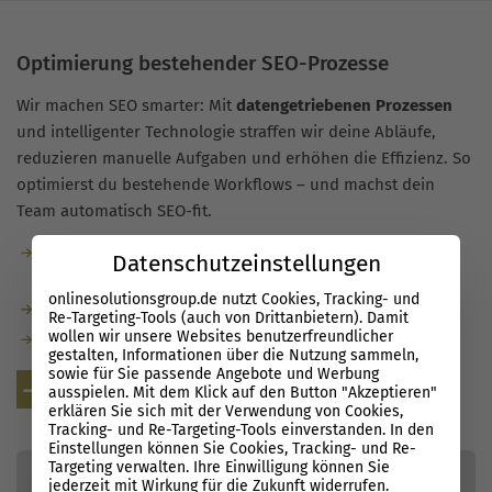
Optimierung bestehender SEO-Prozesse
Wir machen SEO smarter: Mit
datengetriebenen Prozessen
und intelligenter Technologie straffen wir deine Abläufe,
reduzieren manuelle Aufgaben und erhöhen die Effizienz. So
optimierst du bestehende Workflows – und machst dein
Team automatisch SEO-fit.
Manuelle Prozesse reduzieren, wichtige aber
Datenschutzeinstellungen
zeitaufwendige Checks automatisieren.
onlinesolutionsgroup.de nutzt Cookies, Tracking- und
Fundierte Entscheidungen auf Basis der richtigen Daten.
Re-Targeting-Tools (auch von Drittanbietern). Damit
wollen wir unsere Websites benutzerfreundlicher
Automatisch wird dein gesamtes Team SEO-ready.
gestalten, Informationen über die Nutzung sammeln,
sowie für Sie passende Angebote und Werbung
Kostenlose Beratung
ausspielen. Mit dem Klick auf den Button "Akzeptieren"
erklären Sie sich mit der Verwendung von Cookies,
Tracking- und Re-Targeting-Tools einverstanden. In den
Einstellungen können Sie Cookies, Tracking- und Re-
Targeting verwalten. Ihre Einwilligung können Sie
jederzeit mit Wirkung für die Zukunft widerrufen.