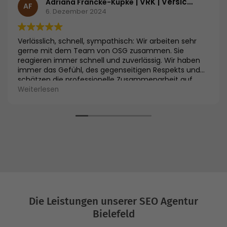
| VRK | Versicherer im Raum der Kirchen
Adriana Francke-Kupke
AF
6. Dezember 2024
Verlässlich, schnell, sympathisch: Wir arbeiten sehr
gerne mit dem Team von OSG zusammen. Sie
reagieren immer schnell und zuverlässig. Wir haben
immer das Gefühl, des gegenseitigen Respekts und
schätzen die professionelle Zusammenarbeit auf
Augenhöhe.
Weiterlesen
Die Leistungen unserer SEO Agentur
Bielefeld