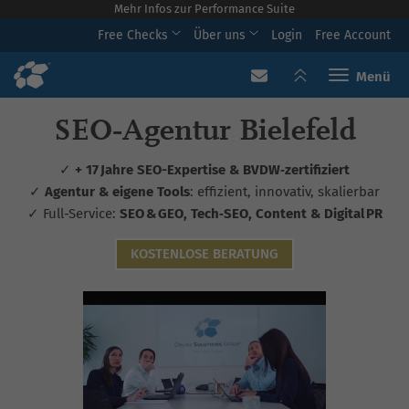
Mehr Infos zur Performance Suite
Free Checks
Über uns
Login
Free Account
Toggle navi
SEO‑Agentur Bielefeld
✓
+ 17 Jahre SEO-Expertise & BVDW‑zertifiziert
✓
Agentur & eigene Tools
: effizient, innovativ, skalierbar
✓ Full-Service:
SEO & GEO, Tech‑SEO, Content & Digital PR
KOSTENLOSE BERATUNG