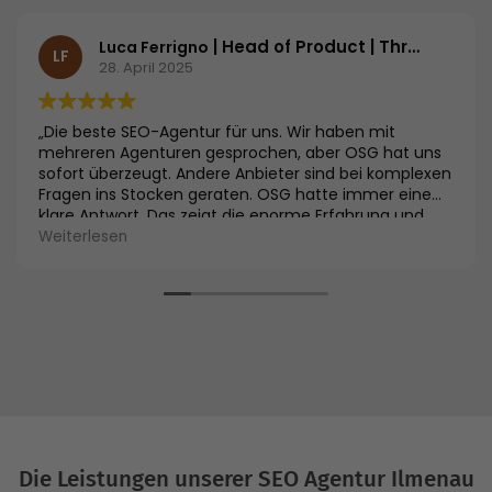
| Head of Product | Threema GmbH
Luca Ferrigno
LF
28. April 2025
„Die beste SEO-Agentur für uns. Wir haben mit
mehreren Agenturen gesprochen, aber OSG hat uns
sofort überzeugt. Andere Anbieter sind bei komplexen
Fragen ins Stocken geraten. OSG hatte immer eine
klare Antwort. Das zeigt die enorme Erfahrung und
Expertise im Vergleich zu anderen Agenturen. Die
Weiterlesen
Kombination aus Fachwissen und der Performance
Suite gibt uns das Vertrauen, die richtige Wahl
getroffen zu haben.“
Die Leistungen unserer SEO Agentur Ilmenau