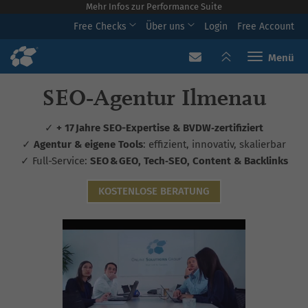
Mehr Infos zur Performance Suite
Free Checks
Über uns
Login
Free Account
Toggle navi
SEO‑Agentur Ilmenau
✓
+ 17 Jahre SEO-Expertise & BVDW‑zertifiziert
✓
Agentur & eigene Tools
: effizient, innovativ, skalierbar
✓ Full-Service:
SEO & GEO, Tech‑SEO, Content & Backlinks
KOSTENLOSE BERATUNG