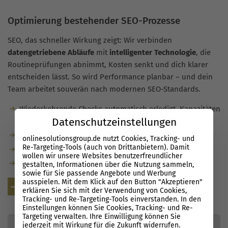
Optimierung bestehender SEO-Prozesse
SEO, das schneller Wirkung zeigt: Wir verbinden
datengetriebene Abläufe
mit
intelligenter Technologie
, die
Routineprüfungen abnimmt, Kosten senkt und dich klarer
entscheiden lässt. So wird Performance planbar – und dein
Team arbeitet souverän nach modernen SEO-Standards.
Wiederkehrende Checks automatisch erledigt, Kapazitäten
Datenschutzeinstellungen
frei für Wachstum.
Relevante Insights in Echtzeit für präzise Prioritäten.
onlinesolutionsgroup.de nutzt Cookies, Tracking- und
Re-Targeting-Tools (auch von Drittanbietern). Damit
Effiziente Workflows statt Tool-Wildwuchs.
wollen wir unsere Websites benutzerfreundlicher
Dein Team wird Schritt für Schritt SEO-ready.
gestalten, Informationen über die Nutzung sammeln,
sowie für Sie passende Angebote und Werbung
ausspielen. Mit dem Klick auf den Button "Akzeptieren"
Kostenlose Beratung
erklären Sie sich mit der Verwendung von Cookies,
Tracking- und Re-Targeting-Tools einverstanden. In den
Einstellungen können Sie Cookies, Tracking- und Re-
Targeting verwalten. Ihre Einwilligung können Sie
jederzeit mit Wirkung für die Zukunft widerrufen.