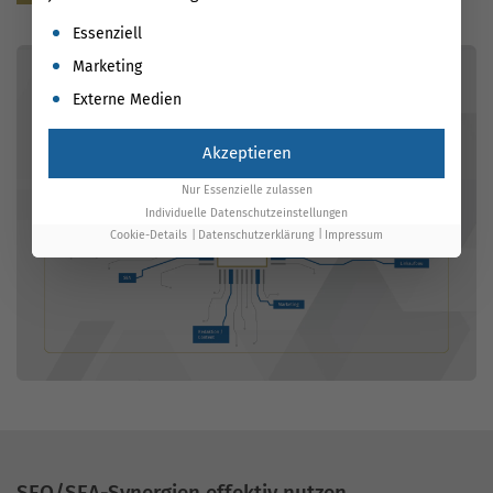
Es folgt eine Liste der Service-Gruppen, für die eine Einwil
Essenziell
Marketing
Externe Medien
Akzeptieren
Nur Essenzielle zulassen
Individuelle Datenschutzeinstellungen
Cookie-Details
Datenschutzerklärung
Impressum
SEO/SEA-Synergien effektiv nutzen