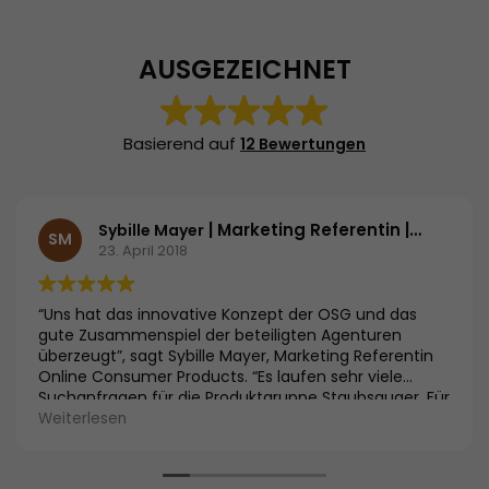
AUSGEZEICHNET
Basierend auf
12 Bewertungen
| Marketing Referentin | Bosch und Siemens Hausgeräte GmbH
Sybille Mayer
SM
23. April 2018
“Uns hat das innovative Konzept der OSG und das
gute Zusammenspiel der beteiligten Agenturen
überzeugt”, sagt Sybille Mayer, Marketing Referentin
Online Consumer Products. “Es laufen sehr viele
Suchanfragen für die Produktgruppe Staubsauger. Für
uns als Hersteller ist es entscheidend, mit unseren
Weiterlesen
Testsiegergeräten nicht nur die innovativsten
Produkte entwickelt zu haben, sondern diese auch
entsprechend zu vermarkten. Wir sind überzeugt,