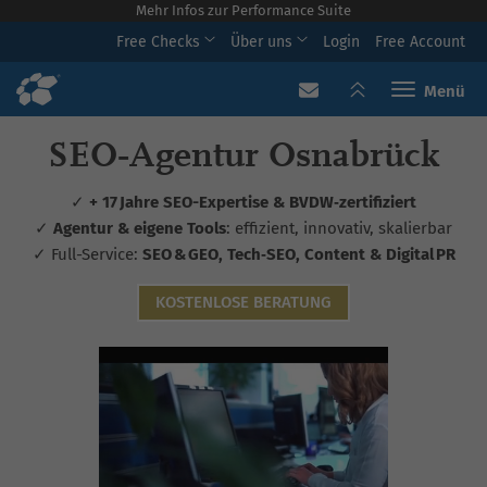
Mehr Infos zur Performance Suite
Free Checks
Über uns
Login
Free Account
Toggle navi
SEO‑Agentur Osnabrück
✓
+ 17 Jahre SEO-Expertise & BVDW‑zertifiziert
✓
Agentur & eigene Tools
: effizient, innovativ, skalierbar
✓ Full-Service:
SEO & GEO, Tech‑SEO, Content & Digital PR
KOSTENLOSE BERATUNG