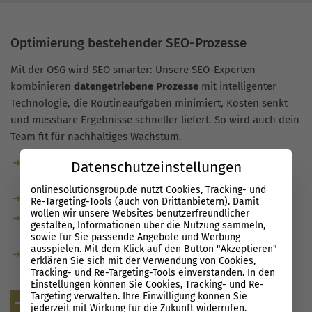
Optimierung bestehender SEO-Prozesse
Mit der OSG wird SEO smarter: Unsere SEO-Experten
kombinieren
datengetriebene Prozesse
mit intelligenter
Technologie, die Routineaufgaben minimiert, Kosten senkt
und messbare Ergebnisse schneller liefert. So wird auch dein
Team fit für nachhaltiges Wachstum.
Automatisierte Checks, Alerts und Reports statt
Datenschutzeinstellungen
zeitfressender Routinen.
onlinesolutionsgroup.de nutzt Cookies, Tracking- und
Entscheidungen auf Basis sauberer, aktueller Daten.
Re-Targeting-Tools (auch von Drittanbietern). Damit
wollen wir unsere Websites benutzerfreundlicher
Effizientere Abläufe und klare Prioritäten für mehr
gestalten, Informationen über die Nutzung sammeln,
Impact.
sowie für Sie passende Angebote und Werbung
ausspielen. Mit dem Klick auf den Button "Akzeptieren"
Onboarding, Guidelines und Tools machen dein Team
erklären Sie sich mit der Verwendung von Cookies,
SEO-ready.
Tracking- und Re-Targeting-Tools einverstanden. In den
Einstellungen können Sie Cookies, Tracking- und Re-
Targeting verwalten. Ihre Einwilligung können Sie
Kostenlose Beratung
jederzeit mit Wirkung für die Zukunft widerrufen.