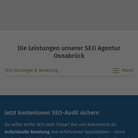
dass die nachhaltige und transparente
Vermarktungsstrategie der OSG uns dabei optimal
unterstützen wird.”
Die Leistungen unserer SEO Agentur
Osnabrück
SEO-Strategie & Beratung
Jetzt kostenlosen SEO-Audit sichern
Du willst echte SEO statt Show? Bei uns bekommst du
individuelle Beratung
von erfahrenen Spezialisten – ohne