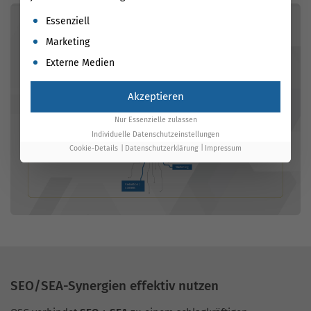
Es folgt eine Liste der Service-Gruppen, für die eine Einwil
Essenziell
Marketing
Externe Medien
Akzeptieren
Nur Essenzielle zulassen
Individuelle Datenschutzeinstellungen
Cookie-Details
Datenschutzerklärung
Impressum
SEO/SEA-Synergien effektiv nutzen