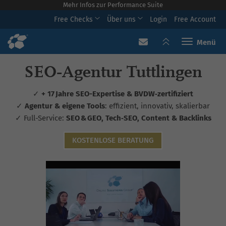
Mehr Infos zur Performance Suite
Free Checks
Über uns
Login
Free Account
Toggle navi
SEO‑Agentur Tuttlingen
✓
+ 17 Jahre SEO-Expertise & BVDW‑zertifiziert
✓
Agentur & eigene Tools
: effizient, innovativ, skalierbar
✓ Full-Service:
SEO & GEO, Tech‑SEO, Content & Backlinks
KOSTENLOSE BERATUNG