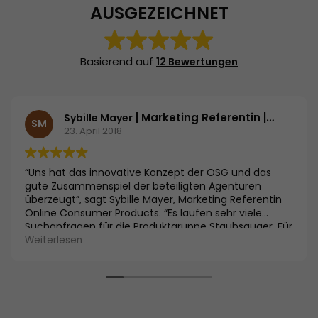
AUSGEZEICHNET
Basierend auf
12 Bewertungen
| Marketing Referentin | Bosch und Siemens Hausgeräte GmbH
Sybille Mayer
SM
23. April 2018
“Uns hat das innovative Konzept der OSG und das
gute Zusammenspiel der beteiligten Agenturen
überzeugt”, sagt Sybille Mayer, Marketing Referentin
Online Consumer Products. “Es laufen sehr viele
Suchanfragen für die Produktgruppe Staubsauger. Für
uns als Hersteller ist es entscheidend, mit unseren
Weiterlesen
Testsiegergeräten nicht nur die innovativsten
Produkte entwickelt zu haben, sondern diese auch
entsprechend zu vermarkten. Wir sind überzeugt,
dass die nachhaltige und transparente
Vermarktungsstrategie der OSG uns dabei optimal