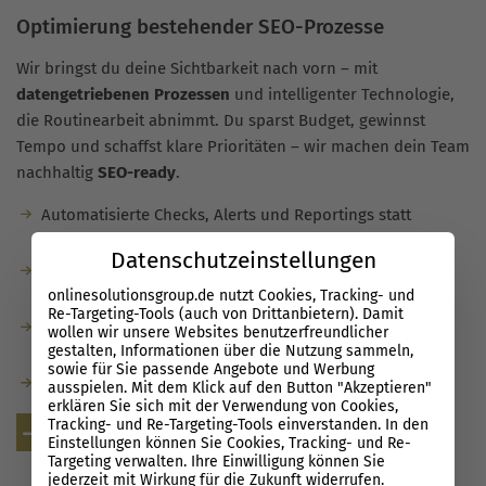
Optimierung bestehender SEO-Prozesse
Wir bringst du deine Sichtbarkeit nach vorn – mit
datengetriebenen Prozessen
und intelligenter Technologie,
die Routinearbeit abnimmt. Du sparst Budget, gewinnst
Tempo und schaffst klare Prioritäten – wir machen dein Team
nachhaltig
SEO-ready
.
Automatisierte Checks, Alerts und Reportings statt
manueller Routinen.
Datenschutzeinstellungen
Entscheidungen auf Basis valider Daten, nicht
onlinesolutionsgroup.de nutzt Cookies, Tracking- und
Bauchgefühl.
Re-Targeting-Tools (auch von Drittanbietern). Damit
Schlanke Prozesse, schnellere Umsetzung, messbare
wollen wir unsere Websites benutzerfreundlicher
gestalten, Informationen über die Nutzung sammeln,
Ergebnisse.
sowie für Sie passende Angebote und Werbung
Enablement: Know-how, Playbooks und Tools im Alltag.
ausspielen. Mit dem Klick auf den Button "Akzeptieren"
erklären Sie sich mit der Verwendung von Cookies,
Tracking- und Re-Targeting-Tools einverstanden. In den
Kostenlose Beratung
Einstellungen können Sie Cookies, Tracking- und Re-
Targeting verwalten. Ihre Einwilligung können Sie
jederzeit mit Wirkung für die Zukunft widerrufen.