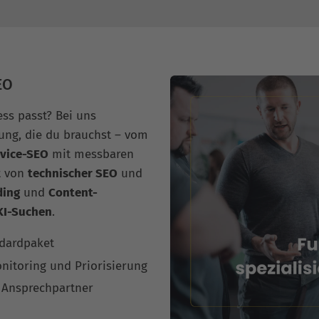
EO
ess passt? Bei uns
ng, die du brauchst – vom
rvice-SEO
mit messbaren
t von
technischer SEO
und
ding
und
Content-
KI-Suchen
.
ndardpaket
nitoring und Priorisierung
 Ansprechpartner