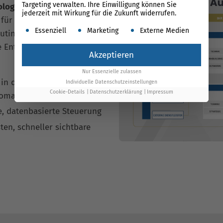
Targeting verwalten. Ihre Einwilligung können Sie
ologie
: Unsere KI-gestützte
jederzeit mit Wirkung für die Zukunft widerrufen.
 für Herzogenrath voran,
Es folgt eine Liste der Service-Gruppen, für die ein
Essenziell
Marketing
Externe Medien
utine und liefert klare
re Entscheidungen –
Akzeptieren
Nur Essenzielle zulassen
in der
Individuelle Datenschutzeinstellungen
Cookie-Details
Datenschutzerklärung
Impressum
matisiert
e, datenbasierte Steuerung
ten, schneller sichtbare