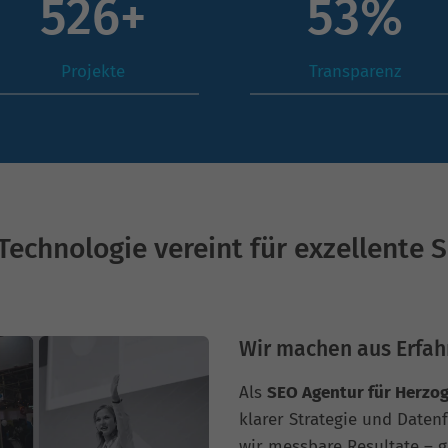
726
+
73
%
Projekte
Transparenz
Technologie vereint für exzellente 
Wir machen aus Erfah
Als
SEO Agentur für Herzo
klarer Strategie und Daten
wir messbare Resultate – g