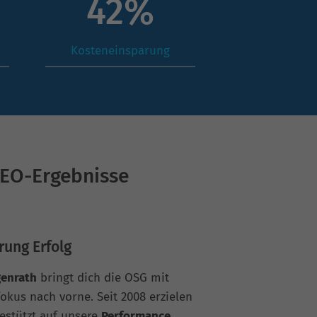
59
%
Kosteneinsparung
SEO-Ergebnisse
rung Erfolg
genrath
bringt dich die OSG mit
fokus nach vorne. Seit 2008 erzielen
estützt auf unsere
Performance