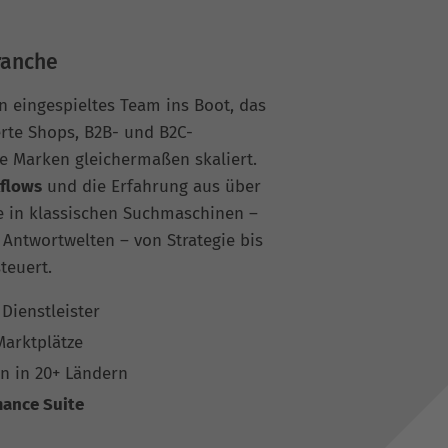
ranche
in eingespieltes Team ins Boot, das
erte Shops, B2B- und B2C-
 Marken gleichermaßen skaliert.
kflows
und die Erfahrung aus über
te in klassischen Suchmaschinen –
 Antwortwelten – von Strategie bis
teuert.
 Dienstleister
arktplätze
en in 20+ Ländern
ance Suite