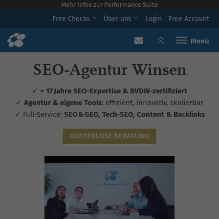
Mehr Infos zur Performance Suite
Free Checks
Über uns
Login
Free Account
Toggle navi
SEO‑Agentur Winsen
✓
+ 17 Jahre SEO-Expertise & BVDW‑zertifiziert
✓
Agentur & eigene Tools
: effizient, innovativ, skalierbar
✓ Full-Service:
SEO & GEO, Tech‑SEO, Content & Backlinks
KOSTENLOSE BERATUNG