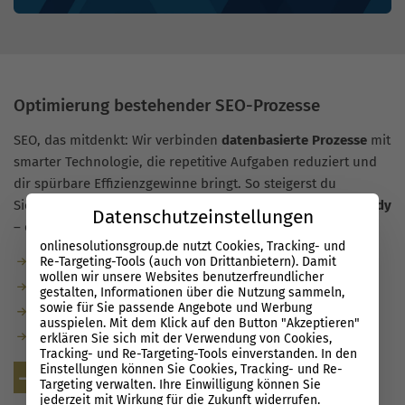
Optimierung bestehender SEO-Prozesse
SEO, das mitdenkt: Wir verbinden
datenbasierte Prozesse
mit
smarter Technologie, die repetitive Aufgaben reduziert und
dir spürbare Effizienzgewinne bringt. So steigerst du
Sichtbarkeit, senkst Kosten und machst dein Team
SEO-ready
Datenschutzeinstellungen
– ohne Umwege.
onlinesolutionsgroup.de nutzt Cookies, Tracking- und
Automatisierte Audits, Alerts, Priorisierung
Re-Targeting-Tools (auch von Drittanbietern). Damit
wollen wir unsere Websites benutzerfreundlicher
Relevante Insights statt Datenrauschen
gestalten, Informationen über die Nutzung sammeln,
sowie für Sie passende Angebote und Werbung
Klarer Workflow: vom To-do bis Go-live
ausspielen. Mit dem Klick auf den Button "Akzeptieren"
On-the-job-Training für dein Team
erklären Sie sich mit der Verwendung von Cookies,
Tracking- und Re-Targeting-Tools einverstanden. In den
Einstellungen können Sie Cookies, Tracking- und Re-
Kostenlose Beratung
Targeting verwalten. Ihre Einwilligung können Sie
jederzeit mit Wirkung für die Zukunft widerrufen.