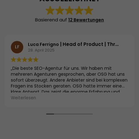
Basierend auf
12 Bewertungen
| Head of Product | Threema GmbH
Luca Ferrigno
LF
28. April 2025
„Die beste SEO-Agentur für uns. Wir haben mit
mehreren Agenturen gesprochen, aber OSG hat uns
sofort überzeugt. Andere Anbieter sind bei komplexen
Fragen ins Stocken geraten. OSG hatte immer eine
klare Antwort. Das zeigt die enorme Erfahrung und
Expertise im Vergleich zu anderen Agenturen. Die
Weiterlesen
Kombination aus Fachwissen und der Performance
Suite gibt uns das Vertrauen, die richtige Wahl
getroffen zu haben.“