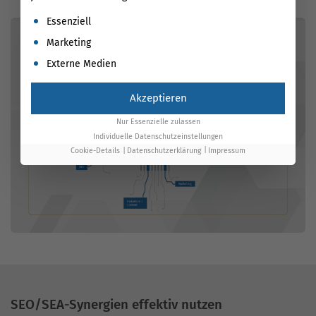
Es folgt eine Liste der Service-Gruppen, für die eine Einwil
Essenziell
Marketing
Externe Medien
Akzeptieren
Nur Essenzielle zulassen
Individuelle Datenschutzeinstellungen
Cookie-Details
Datenschutzerklärung
Impressum
SEO/SEA-Synergien effektiv nutzen