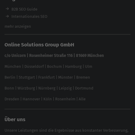
Ladezeiten-Check
B2B SEO Guide
Brand Protection Tool
Internationales SEO
Keyword Planner
eCommerce SEO
mehr anzeigen
Website SEO Check
Die besten Keywords finden
Keyword Datenbank
SEO Garantie
Online Solutions Group GmbH
feed2content.ai
In ChatGPT gefunden werden
Linkbuilding 2025
c/o Unicorn | Rosenheimer Straße 116 | 81669 München
Content-Guide
München
|
Düsseldorf
|
Bochum
|
Hamburg
|
Ulm
Local SEO
SEO für Online Shops
Berlin
|
Stuttgart
|
Frankfurt
|
Münster
|
Bremen
Inhouse SEO Guide
Bonn
|
Würzburg
|
Nürnberg
|
Leipzig
|
Dortmund
Brand Monitoring 2025
Dresden
|
Hannover
|
Köln
|
Rosenheim
|
Alle
Über uns
Unsere Leistungen sind die Ergebnisse aus konstanter Verbesserung,