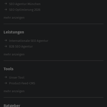
SEO Agentur München
SEO Optimierung 2026
Backlink-Audit 2026
mehr anzeigen
Content Agentur
SEO Agentur Auswahl
Leistungen
Referenzen
E-Books
Internationale SEO Agentur
Magazin
B2B SEO Agentur
Webinare
Inhouse SEO Agentur
mehr anzeigen
SEO Audit
E-Commerce SEO Agentur
Tools
Enterprise SEO Agentur
Workshops
Unser Tool
Product-Feed-CMS
Website Analyse
mehr anzeigen
Content Tool
Enterprise SEO Tool
Ratgeber
Backlink-Check