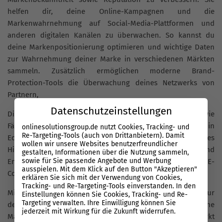
helfen dir, deine Online-Kampagnen und die
Markenwahrnehmung auf Social-Media-Plattformen und
anderen digitalen Kanälen zu überwachen. So kannst du
deine Markenpositionierung optimieren und wichtige Daten
zur Wahrnehmung deiner Marke in verschiedenen Märkten
sammeln. Zusätzlich ermöglichen moderne Brand-
Protection-Tools die Überwachung deines Netzwerks von
Partnern,
Datenschutzeinstellungen
Distributoren und Händlern. Sie erkennen Bedrohungen wie
Fälschungen, Piraterie oder unautorisierte Verkäufe in
onlinesolutionsgroup.de nutzt Cookies, Tracking- und
Re-Targeting-Tools (auch von Drittanbietern). Damit
Echtzeit und schützen deine Marke aktiv. Ein weiteres
wollen wir unsere Websites benutzerfreundlicher
Highlight: Die Tools reagieren flexibel auf globale Trends und
gestalten, Informationen über die Nutzung sammeln,
sowie für Sie passende Angebote und Werbung
Entwicklungen im Markenschutz, insbesondere im Bereich E-
ausspielen. Mit dem Klick auf den Button "Akzeptieren"
Commerce und Social Media.
erklären Sie sich mit der Verwendung von Cookies,
Tracking- und Re-Targeting-Tools einverstanden. In den
Mit den richtigen Brand-Protection-Tools kannst du nicht nur
Einstellungen können Sie Cookies, Tracking- und Re-
Targeting verwalten. Ihre Einwilligung können Sie
den ROI für dein Unternehmen steigern, sondern auch deine
jederzeit mit Wirkung für die Zukunft widerrufen.
Marke effektiv schützen und deine Position auf dem Markt