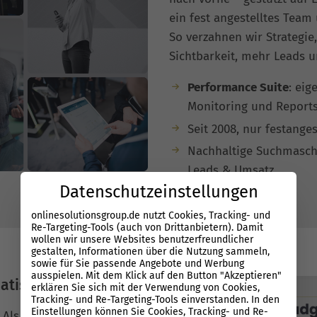
ein fest angestelltes Team
So verzahnen wir Strategie
Sichtbarkeit, mehr Leads 
Performance Suite
: eig
Monitoring und Report
Seit 2008, nur festanges
Nachhaltige Suchmasch
Leads & Umsatz
Datenschutzeinstellungen
onlinesolutionsgroup.de nutzt Cookies, Tracking- und
Re-Targeting-Tools (auch von Drittanbietern). Damit
wollen wir unsere Websites benutzerfreundlicher
gestalten, Informationen über die Nutzung sammeln,
sowie für Sie passende Angebote und Werbung
ausspielen. Mit dem Klick auf den Button "Akzeptieren"
atisierung
erklären Sie sich mit der Verwendung von Cookies,
Tracking- und Re-Targeting-Tools einverstanden. In den
Einstellungen können Sie Cookies, Tracking- und Re-
? Als
SEO Agentur
setzen