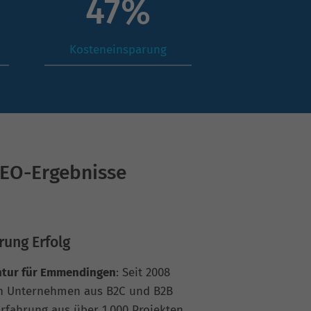
65
%
Kosteneinsparung
SEO-Ergebnisse
rung Erfolg
ntur für Emmendingen
: Seit 2008
en Unternehmen aus B2C und B2B
Erfahrung aus über 1.000 Projekten,