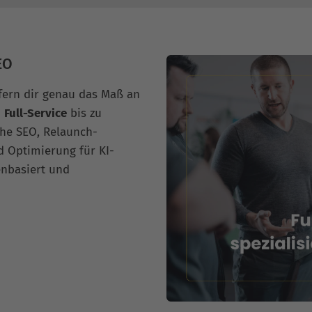
EO
efern dir genau das Maß an
n
Full-Service
bis zu
che SEO, Relaunch-
d Optimierung für KI-
enbasiert und