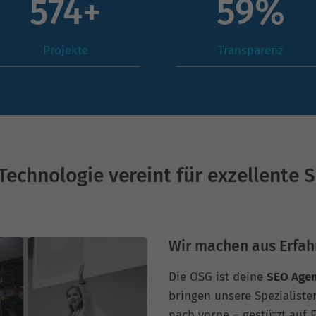
796
+
83
%
Projekte
Transparenz
Technologie vereint für exzellente 
Wir machen aus Erfah
Die OSG ist deine
SEO Age
bringen unsere Spezialist
nach vorne – gestützt auf 