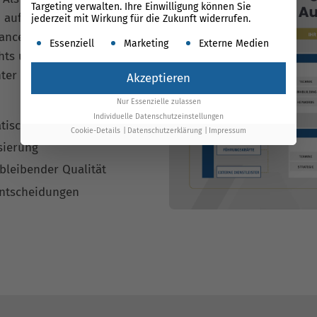
Targeting verwalten. Ihre Einwilligung können Sie
n auf smarte Technologie:
jederzeit mit Wirkung für die Zukunft widerrufen.
mance Suite übernimmt
Es folgt eine Liste der Service-Gruppen, für die ein
Essenziell
Marketing
Externe Medien
ghts und macht deine
nter und transparenter – in
Akzeptieren
Nur Essenzielle zulassen
Individuelle Datenschutzeinstellungen
isch erledigt
Cookie-Details
Datenschutzerklärung
Impressum
sierung
hbleibender Qualität
Entscheidungen