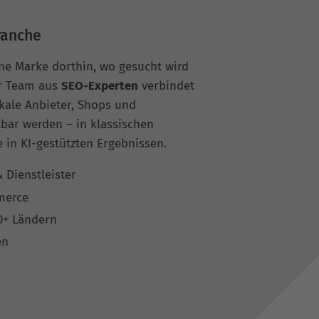
ranche
ne Marke dorthin, wo gesucht wird
r Team aus
SEO-Experten
verbindet
kale Anbieter, Shops und
tbar werden – in klassischen
in KI-gestützten Ergebnissen.
 Dienstleister
merce
0+ Ländern
en