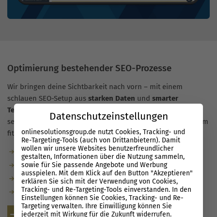
Optimierung bestehender SEO-Prozesse
Wir bringen deine Sichtbarkeit nach vorn – mit einem
schlauen SEO-Setup aus
starken Daten
und
smarter
Technologie
. So reduzieren wir manuelle Routineaufgaben,
Datenschutzeinstellungen
senken Kosten, erhöhen die Effizienz und machen dein Team
onlinesolutionsgroup.de nutzt Cookies, Tracking- und
fit für nachhaltige Rankings.
Re-Targeting-Tools (auch von Drittanbietern). Damit
wollen wir unsere Websites benutzerfreundlicher
Automatisierte Checks und Monitoring.
gestalten, Informationen über die Nutzung sammeln,
sowie für Sie passende Angebote und Werbung
Entscheidungen auf Basis belastbarer Daten.
ausspielen. Mit dem Klick auf den Button "Akzeptieren"
Enablement: Dein Team wird
SEO-ready
.
erklären Sie sich mit der Verwendung von Cookies,
Tracking- und Re-Targeting-Tools einverstanden. In den
Transparente Workflows und klare Prioritäten.
Einstellungen können Sie Cookies, Tracking- und Re-
Targeting verwalten. Ihre Einwilligung können Sie
Kostenlose Beratung
jederzeit mit Wirkung für die Zukunft widerrufen.