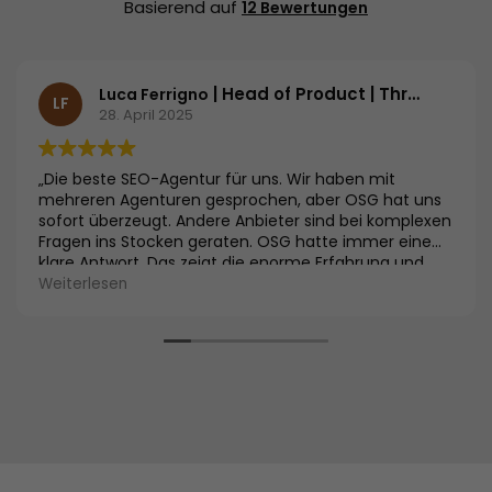
Basierend auf
12 Bewertungen
| Head of Product | Threema GmbH
Luca Ferrigno
LF
28. April 2025
„Die beste SEO-Agentur für uns. Wir haben mit
mehreren Agenturen gesprochen, aber OSG hat uns
sofort überzeugt. Andere Anbieter sind bei komplexen
Fragen ins Stocken geraten. OSG hatte immer eine
klare Antwort. Das zeigt die enorme Erfahrung und
Expertise im Vergleich zu anderen Agenturen. Die
Weiterlesen
Kombination aus Fachwissen und der Performance
Suite gibt uns das Vertrauen, die richtige Wahl
getroffen zu haben.“