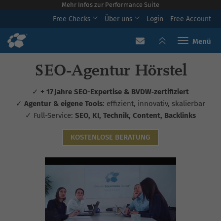
Mehr Infos zur Performance Suite
Free Checks
Über uns
Login
Free Account
Toggle navi
SEO‑Agentur Hörstel
✓
+ 17 Jahre SEO-Expertise & BVDW‑zertifiziert
✓
Agentur & eigene Tools
: effizient, innovativ, skalierbar
✓ Full-Service:
SEO, KI, Technik, Content, Backlinks
KOSTENLOSE BERATUNG