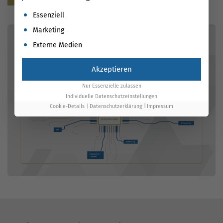
Es folgt eine Liste der Service-Gruppen, für die eine Einwil
Essenziell
Marketing
Externe Medien
Akzeptieren
Nur Essenzielle zulassen
Individuelle Datenschutzeinstellungen
Cookie-Details
Datenschutzerklärung
Impressum