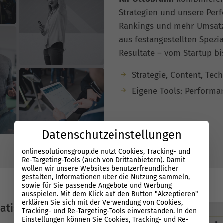
Strategien und unsere Perf
Rankings und mehr Umsatz.
aus festangestellten Spezia
Resultate – vom Startup b
Strategie, Content, Tec
Eigene Tools: Performa
Datenschutzeinstellungen
onlinesolutionsgroup.de nutzt Cookies, Tracking- und
Re-Targeting-Tools (auch von Drittanbietern). Damit
wollen wir unsere Websites benutzerfreundlicher
gestalten, Informationen über die Nutzung sammeln,
sowie für Sie passende Angebote und Werbung
ausspielen. Mit dem Klick auf den Button "Akzeptieren"
erklären Sie sich mit der Verwendung von Cookies,
atisierung
Tracking- und Re-Targeting-Tools einverstanden. In den
Einstellungen können Sie Cookies, Tracking- und Re-