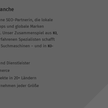
ranche
ne SEO-Partnerin, die lokale
hops und globale Marken
t. Unser Zusammenspiel aus
KI
,
fahrenen Spezialisten schafft
en Suchmaschinen – und in
KI-
nd Dienstleister
merce
ekte in 20+ Ländern
ernehmen jeder Größe