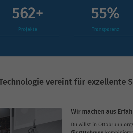
780
+
76
%
Projekte
Transparenz
Technologie vereint für exzellente 
Wir machen aus Erfah
Du willst in Ottobrunn or
für Ottobrunn
kombinieren 