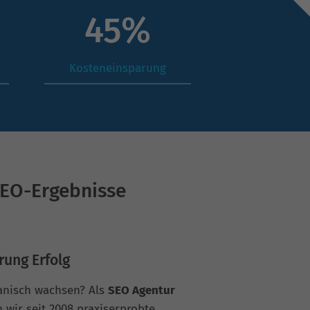
61
%
Kosteneinsparung
SEO-Ergebnisse
rung Erfolg
ganisch wachsen? Als
SEO Agentur
wir seit 2008 praxiserprobte