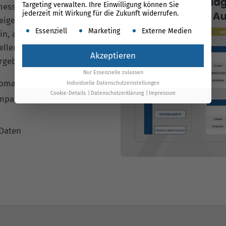
Targeting verwalten. Ihre Einwilligung können Sie
messbar voranbringt? Die
jederzeit mit Wirkung für die Zukunft widerrufen.
eigener Technologie:
Es folgt eine Liste der Service-Gruppen, für die ein
Essenziell
Marketing
Externe Medien
ein, automatisiert Routinen
nellere Entscheidungen,
Akzeptieren
Ergebnisse.
Nur Essenzielle zulassen
matisiert
Individuelle Datenschutzeinstellungen
Cookie-Details
Datenschutzerklärung
Impressum
Impact
 Daten