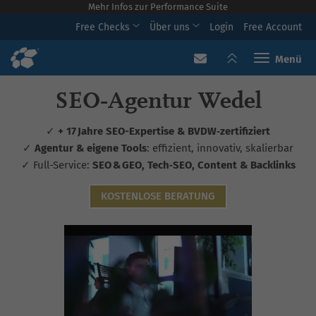
Mehr Infos zur Performance Suite
Free Checks
Über uns
Login
Free Account
Toggle navi
SEO‑Agentur Wedel
✓
+ 17 Jahre SEO-Expertise & BVDW‑zertifiziert
✓
Agentur & eigene Tools
: effizient, innovativ, skalierbar
✓ Full-Service:
SEO & GEO, Tech‑SEO, Content & Backlinks
KOSTENLOSE BERATUNG