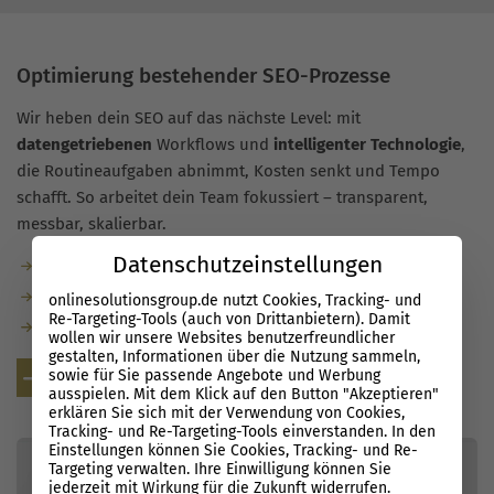
Optimierung bestehender SEO-Prozesse
Wir heben dein SEO auf das nächste Level: mit
datengetriebenen
Workflows und
intelligenter Technologie
,
die Routineaufgaben abnimmt, Kosten senkt und Tempo
schafft. So arbeitet dein Team fokussiert – transparent,
messbar, skalierbar.
Datenschutzeinstellungen
Automatisierte Checks, Alerts und Priorisierung
Entscheidungen auf Basis sauberer, aktueller Daten
onlinesolutionsgroup.de nutzt Cookies, Tracking- und
Re-Targeting-Tools (auch von Drittanbietern). Damit
Dein Team wird Schritt für Schritt SEO-ready
wollen wir unsere Websites benutzerfreundlicher
gestalten, Informationen über die Nutzung sammeln,
sowie für Sie passende Angebote und Werbung
Kostenlose Beratung
ausspielen. Mit dem Klick auf den Button "Akzeptieren"
erklären Sie sich mit der Verwendung von Cookies,
Tracking- und Re-Targeting-Tools einverstanden. In den
Einstellungen können Sie Cookies, Tracking- und Re-
Targeting verwalten. Ihre Einwilligung können Sie
jederzeit mit Wirkung für die Zukunft widerrufen.