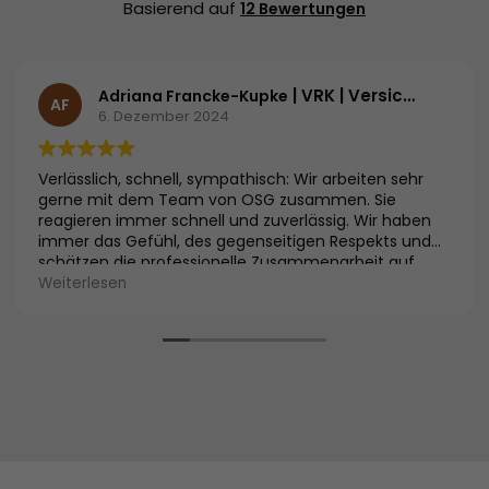
Basierend auf
12 Bewertungen
| VRK | Versicherer im Raum der Kirchen
Adriana Francke-Kupke
AF
6. Dezember 2024
Verlässlich, schnell, sympathisch: Wir arbeiten sehr
gerne mit dem Team von OSG zusammen. Sie
reagieren immer schnell und zuverlässig. Wir haben
immer das Gefühl, des gegenseitigen Respekts und
schätzen die professionelle Zusammenarbeit auf
Augenhöhe.
Weiterlesen