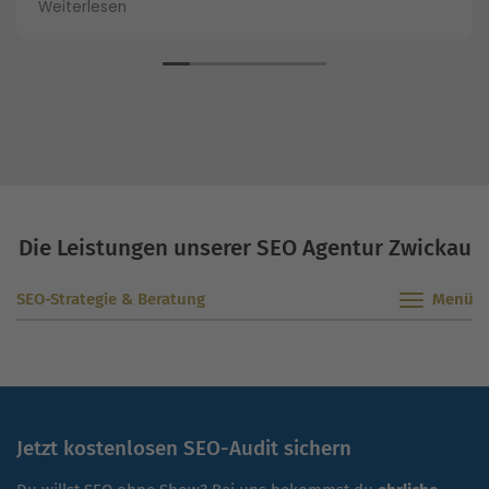
schon immer mit der OSG zusammenarbeiten. Die
Weiterlesen
Arbeit mit der Performance Suite begeistert mich
immer wieder aufs Neue. Sie ist unglaublich hilfreich
und zeitsparend!
Die Leistungen unserer SEO Agentur Zwickau
SEO-Strategie & Beratung
Jetzt kostenlosen SEO-Audit sichern