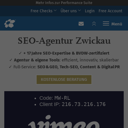
Mehr Infos zur Performance Suite
Free Checks
Über uns
Login
Free Account
Toggle navi
SEO‑Agentur Zwickau
✓
+ 17 Jahre SEO-Expertise & BVDW‑zertifiziert
✓
Agentur & eigene Tools
: effizient, innovativ, skalierbar
✓ Full-Service:
SEO & GEO, Tech‑SEO, Content & Digital PR
KOSTENLOSE BERATUNG