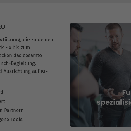
EO
stützung
, die zu deinem
ck Fix bis zum
decken das gesamte
unch-Begleitung,
d Ausrichtung auf
KI-
rd
ert
n Partnern
gene Tools