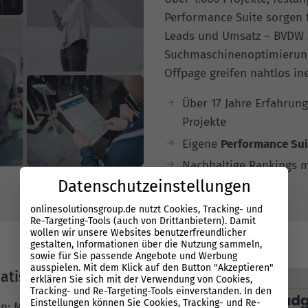
Performance Suite sorgen f
Leads und Umsatz – BVDW ze
Suchmaschinenoptimierung;
Offpage greifen nahtlos in
Über 17 Jahre Erfahrung
Projekte
Eigene
Performance Sui
Nachhaltige Rankings m
Datenschutzeinstellungen
onlinesolutionsgroup.de nutzt Cookies, Tracking- und
Re-Targeting-Tools (auch von Drittanbietern). Damit
wollen wir unsere Websites benutzerfreundlicher
gestalten, Informationen über die Nutzung sammeln,
sowie für Sie passende Angebote und Werbung
ausspielen. Mit dem Klick auf den Button "Akzeptieren"
atisierung
erklären Sie sich mit der Verwendung von Cookies,
Tracking- und Re-Targeting-Tools einverstanden. In den
Einstellungen können Sie Cookies, Tracking- und Re-
n: Mit unserer