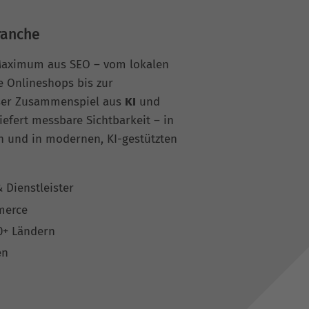
ranche
 Maximum aus SEO – vom lokalen
e Onlineshops bis zur
nser Zusammenspiel aus
KI
und
iefert messbare Sichtbarkeit – in
 und in modernen, KI-gestützten
 Dienstleister
merce
0+ Ländern
en