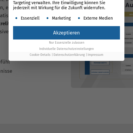
Targeting verwalten. Ihre Einwilligung können Sie
n, eigenen Tool für die
jederzeit mit Wirkung für die Zukunft widerrufen.
tisieren wir über 80 %
Es folgt eine Liste der Service-Gruppen, für die ein
Essenziell
Marketing
Externe Medien
relitz
effizient, transparent
sive, Technologie als
Akzeptieren
Nur Essenzielle zulassen
Individuelle Datenschutzeinstellungen
Cookie-Details
Datenschutzerklärung
Impressum
efühl
nisse