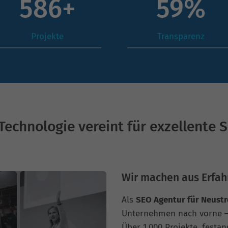
828
+
84
%
Projekte
Transparenz
Technologie vereint für exzellente 
Wir machen aus Erfah
Als
SEO Agentur für Neustr
Unternehmen nach vorne –
Über 1.000 Projekte, festan