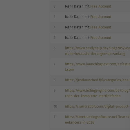
2
Mehr Daten mit
Free Account
3
Mehr Daten mit
Free Account
4
Mehr Daten mit
Free Account
5
Mehr Daten mit
Free Account
6
https://www.studyhelp.de/blog/205/vom
ische-herausforderungen-am-anfang
7
https://www.launchingnext.com/s/fastl
t.com
8
https://justlaunched.fyi/categories/anal
9
https://www.billingengine.com/de/blog/
rden-der-komplette-startleitfaden
10
https://crawlrabbit.com/digital-product
11
https://timetrackingsoftware.net/learn/
eelancers-in-2026