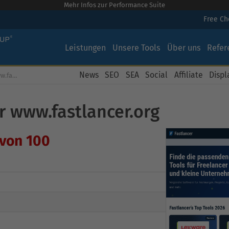
Mehr Infos zur Performance Suite
Free C
Leistungen
Unsere Tools
Über uns
Refer
News
SEO
SEA
Social
Affiliate
Displ
Kostenloser Backlink Check für www.fastlancer.org
r www.fastlancer.org
 von 100