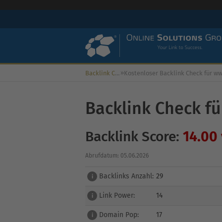
»
Backlink Check
Backlink Check fü
Backlink Score:
14.00
Abrufdatum: 05.06.2026
Backlinks Anzahl:
29
i
Link Power:
14
i
Domain Pop:
17
i