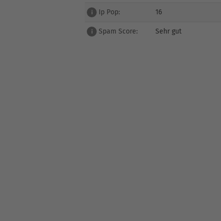
Ip Pop:
16
i
Spam Score:
Sehr gut
i