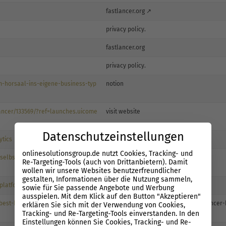
fastlancer.org ↗
privacy policy.
fastlancer.org
privacy policy.
-horsaal-ins-eigene-business-typ
notion
ancer/133569/?ref=launches.uicome
visit website
Datenschutzeinstellungen
ytics
visit site
onlinesolutionsgroup.de nutzt Cookies, Tracking- und
selbststaendigkeit/freiberufler-we
tools für projektmanagement
Re-Targeting-Tools (auch von Drittanbietern). Damit
wollen wir unsere Websites benutzerfreundlicher
gestalten, Informationen über die Nutzung sammeln,
-platforms/fastlancer
fastlancer.org
sowie für Sie passende Angebote und Werbung
ausspielen. Mit dem Klick auf den Button "Akzeptieren"
best-hour-tracking-software-for-fr
https://www.fastlancer.org/en/fastlancer-
erklären Sie sich mit der Verwendung von Cookies,
Tracking- und Re-Targeting-Tools einverstanden. In den
Einstellungen können Sie Cookies, Tracking- und Re-