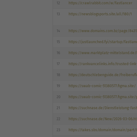
12
https://crawlrabbit.com/w/fastlancer
13
https://newsblogsports.site/all/180/1
14
https://www.domains.com.bz/page/8431
15
https://justlaunched.fyi/startup/fastlan
16
https://www.marktplatz-mittelstand.de/
17
https://rankvancelinks.info/trusted-lin
18
https://deutschlebenguide.de/freiberuf
19
https://swab-comic-51380577.figma.site/
20
https://swab-comic-51380577.figma.site/
21
https://suchnase.de/Dienstleistung-Fas
22
https://suchnase.de/New/2026-03-06.h
23
https://takes.sbs/domain/domain/part/