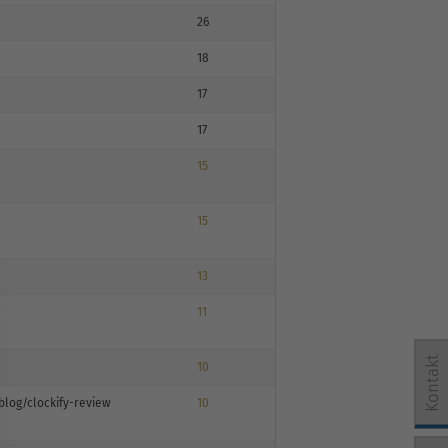
26
18
17
17
15
15
13
11
Kontakt
10
blog/clockify-review
10