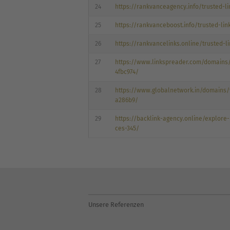
24
https://rankvanceagency.info/trusted-li
25
https://rankvanceboost.info/trusted-lin
26
https://rankvancelinks.online/trusted-l
27
https://www.linkspreader.com/domains
4fbc974/
28
https://www.globalnetwork.in/domains/
a286b9/
29
https://backlink-agency.online/explor
ces-345/
Unsere Referenzen