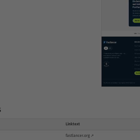
s
Linktext
fastlancer.org ↗