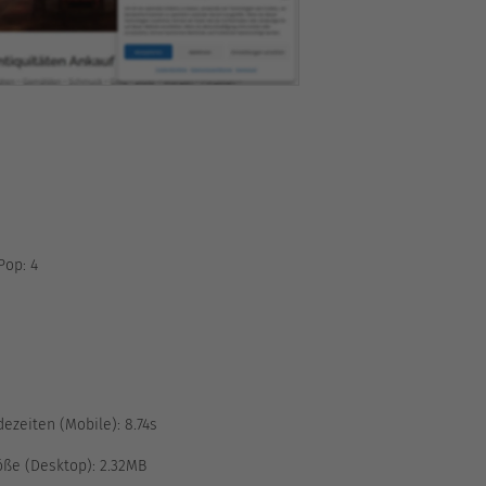
Pop:
4
ezeiten (Mobile):
8.74s
ße (Desktop):
2.32MB