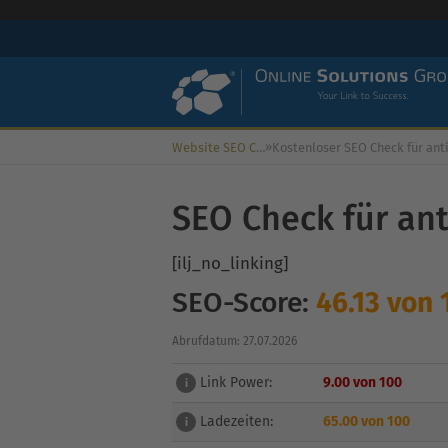
»
Website SEO Check
SEO Check für an
[ilj_no_linking]
SEO-Score:
46.13 von 
Abrufdatum: 27.07.2026
Link Power:
9.00 von 100
i
Ladezeiten:
65.00 von 100
i