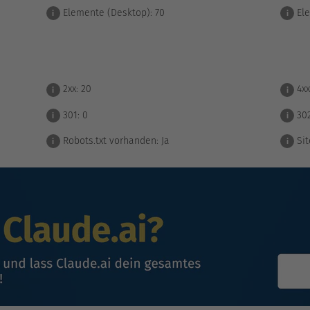
Elemente (Desktop):
70
Ele
i
i
2xx:
20
4xx
i
i
301:
0
30
i
i
Robots.txt vorhanden:
Ja
Sit
i
i