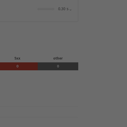
⌄
0.30 s
5xx
other
0
0