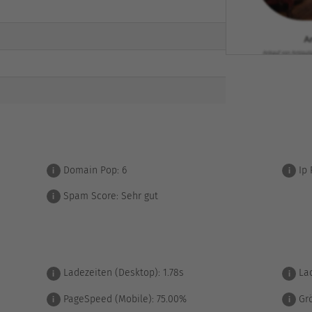
Domain Pop:
6
Ip 
i
i
Spam Score:
Sehr gut
i
Ladezeiten (Desktop):
1.78s
Lad
i
i
PageSpeed (Mobile):
75.00%
Grö
i
i