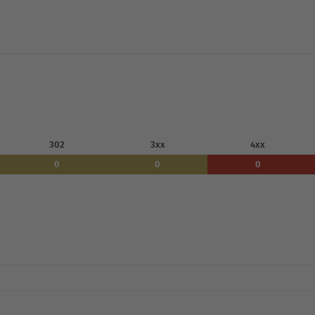
302
3xx
4xx
0
0
0