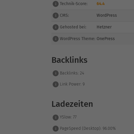
Technik-Score:
64.4
i
CMS:
WordPress
i
Gehosted bei:
Hetzner
i
WordPress Theme:
OnePress
i
Backlinks
Backlinks:
24
i
Link Power:
9
i
Ladezeiten
YSlow:
77
i
PageSpeed (Desktop):
96.00%
i