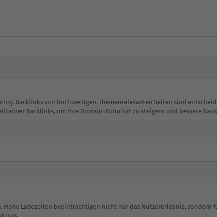
 gering. Backlinks von hochwertigen, themenrelevanten Seiten sind entsche
alitativer Backlinks, um Ihre Domain-Autorität zu steigern und bessere Rank
m. Hohe Ladezeiten beeinträchtigen nicht nur das Nutzererlebnis, sondern f
nkings.