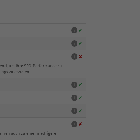
✔
i
✔
i
✘
i
idend, um Ihre SEO-Performance zu
ings zu erzielen.
✔
i
✔
i
✔
i
✘
i
ühren auch zu einer niedrigeren