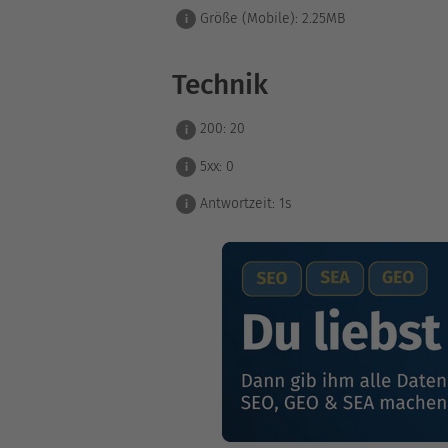
Größe (Mobile):
2.25MB
i
Technik
200:
20
i
5xx:
0
i
Antwortzeit:
1s
i