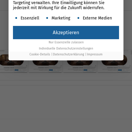
Targeting verwalten. Ihre Einwilligung können Sie
jederzeit mit Wirkung für die Zukunft widerrufen.
Es folgt eine Liste der Service-Gruppen, für die ein
Essenziell
Marketing
Externe Medien
Akzeptieren
0,8 s
Time to Interactive
1,2 s
Largest Contentful Paint
Nur Essenzielle zulassen
Individuelle Datenschutzeinstellungen
Cookie-Details
Datenschutzerklärung
Impressum