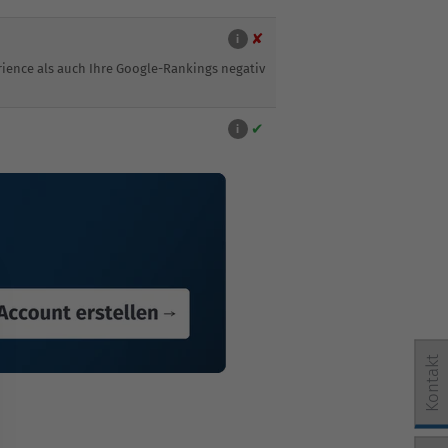
✘
i
rience als auch Ihre Google-Rankings negativ
✔
i
Kontakt