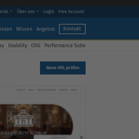
hecks
Über uns
Login
Free Account
Kontakt
enzen
Wissen
Angebot
ay
Usability
OSG
Performance Suite
Neue URL prüfen