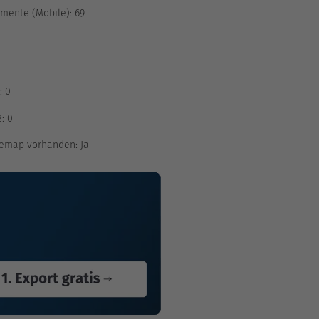
mente (Mobile):
69
:
0
2:
0
emap vorhanden:
Ja