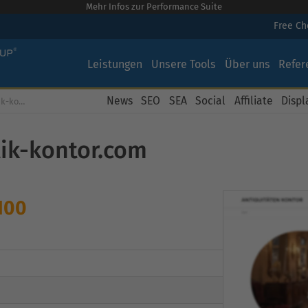
Mehr Infos zur Performance Suite
Free C
Leistungen
Unsere Tools
Über uns
Refer
News
SEO
SEA
Social
Affiliate
Displ
Kostenloser SEO Check für antik-kontor.com
tik-kontor.com
100