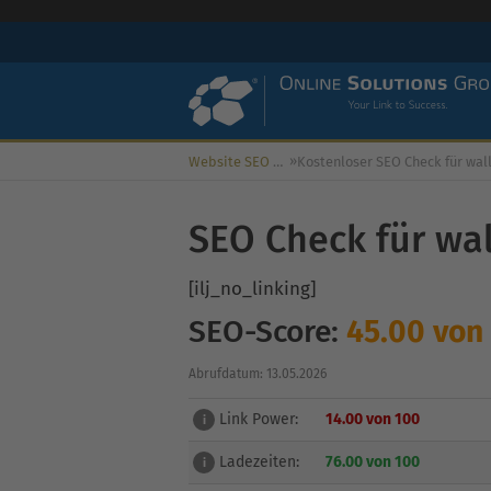
»
Website SEO Check
SEO Check für wa
[ilj_no_linking]
SEO-Score:
45.00 von
Abrufdatum: 13.05.2026
Link Power:
14.00 von 100
i
Ladezeiten:
76.00 von 100
i