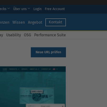
hecks
Über uns
Login
Free Account
Kontakt
enzen
Wissen
Angebot
ay
Usability
OSG
Performance Suite
Neue URL prüfen