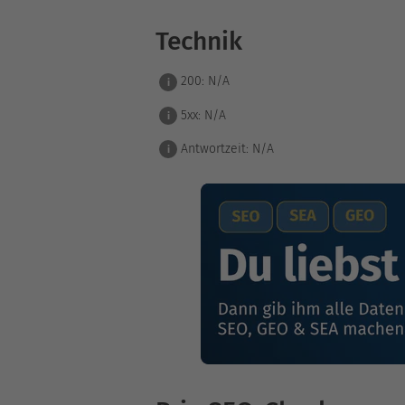
Technik
200:
N/A
i
5xx:
N/A
i
Antwortzeit:
N/A
i