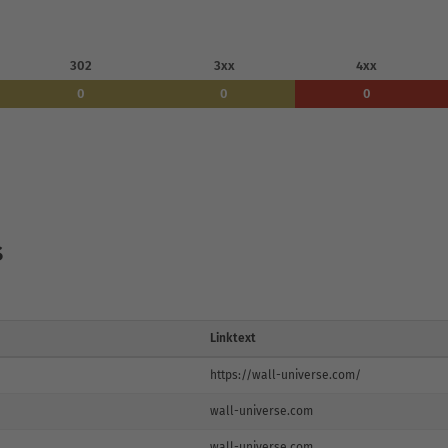
302
3xx
4xx
0
0
0
s
Linktext
https://wall-universe.com/
wall-universe.com
wall-universe.com