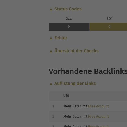
▲ Status Codes
2xx
301
0
0
▲ Fehler
▲ Übersicht der Checks
Vorhandene Backlink
▲ Auflistung der Links
URL
1
Mehr Daten mit
Free Account
2
Mehr Daten mit
Free Account
3
Mehr Daten mit
Free Account