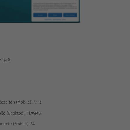
Pop:
8
ezeiten (Mobile):
4.11s
ße (Desktop):
11.99MB
mente (Mobile):
64