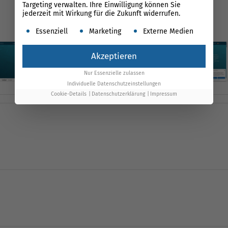
Targeting verwalten. Ihre Einwilligung können Sie
0,4 s
Time to Interactive
jederzeit mit Wirkung für die Zukunft widerrufen.
1,0 s
Largest Contentful Paint
Es folgt eine Liste der Service-Gruppen, für die ein
Essenziell
Marketing
Externe Medien
Akzeptieren
Nur Essenzielle zulassen
Individuelle Datenschutzeinstellungen
Cookie-Details
Datenschutzerklärung
Impressum