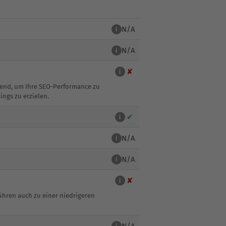
N/A
i
N/A
i
✘
i
idend, um Ihre SEO-Performance zu
ings zu erzielen.
✔
i
N/A
i
N/A
i
✘
i
ühren auch zu einer niedrigeren
N/A