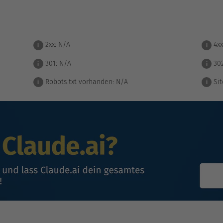
2xx:
N/A
4xx
i
i
301:
N/A
30
i
i
Robots.txt vorhanden:
N/A
Sit
i
i