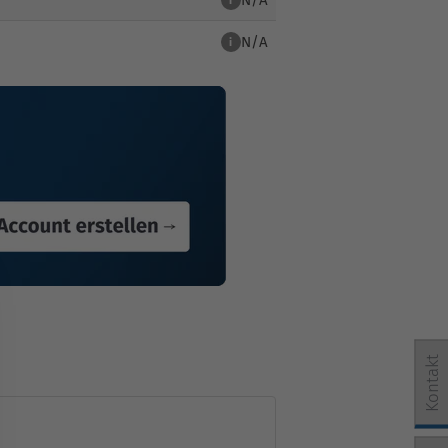
i
N/A
i
Kontakt