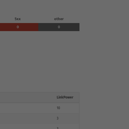
5xx
other
0
0
LinkPower
10
3
3