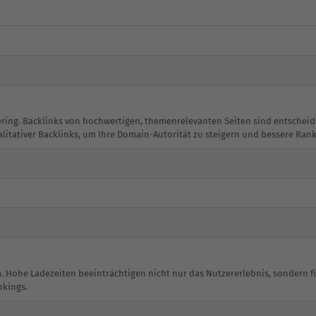
 gering. Backlinks von hochwertigen, themenrelevanten Seiten sind entsche
alitativer Backlinks, um Ihre Domain-Autorität zu steigern und bessere Rank
m. Hohe Ladezeiten beeinträchtigen nicht nur das Nutzererlebnis, sondern f
nkings.