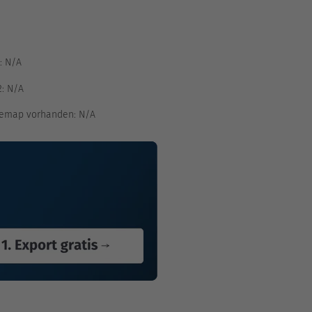
:
N/A
2:
N/A
emap vorhanden:
N/A