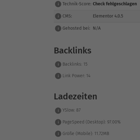
Technik-Score:
Check fehlgeschlagen
i
CMS:
Elementor 4.0.5
i
Gehosted bei:
N/A
i
Backlinks
Backlinks:
15
i
Link Power:
14
i
Ladezeiten
YSlow:
87
i
PageSpeed (Desktop):
97.00%
i
Größe (Mobile):
11.72MB
i