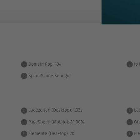
Domain Pop:
104
Ip 
i
i
Spam Score:
Sehr gut
i
Ladezeiten (Desktop):
1.33s
Lad
i
i
PageSpeed (Mobile):
81.00%
Grö
i
i
Elemente (Desktop):
70
Ele
i
i