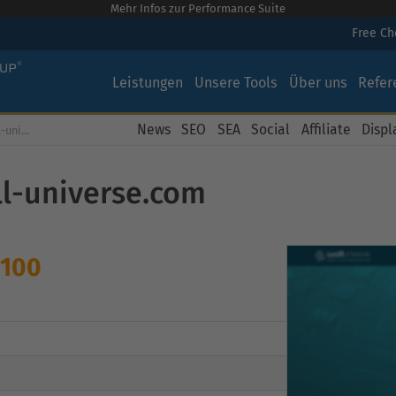
Mehr Infos zur Performance Suite
Free C
Leistungen
Unsere Tools
Über uns
Refer
News
SEO
SEA
Social
Affiliate
Displ
Kostenloser SEO Check für wall-universe.com
ll-universe.com
 100