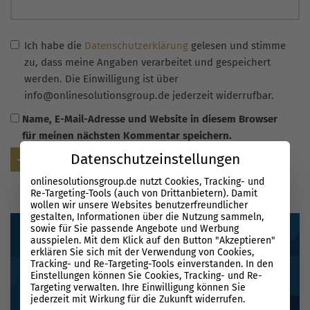
Ich habe die
Datenschutzerklärung
gelesen und stimme
zu, dass meine Angaben verarbeitet und gespeichert
werden. Die Einwilligung ist über
info@onlinesolutionsgroup.de jederzeit widerrufbar.
Name, E-Mail-Adresse und Website in diesem Browser
für meinen nächsten Kommentar speichern.
Datenschutzeinstellungen
Senden
onlinesolutionsgroup.de nutzt Cookies, Tracking- und
Re-Targeting-Tools (auch von Drittanbietern). Damit
wollen wir unsere Websites benutzerfreundlicher
gestalten, Informationen über die Nutzung sammeln,
sowie für Sie passende Angebote und Werbung
ausspielen. Mit dem Klick auf den Button "Akzeptieren"
erklären Sie sich mit der Verwendung von Cookies,
Tracking- und Re-Targeting-Tools einverstanden. In den
Einstellungen können Sie Cookies, Tracking- und Re-
Targeting verwalten. Ihre Einwilligung können Sie
jederzeit mit Wirkung für die Zukunft widerrufen.