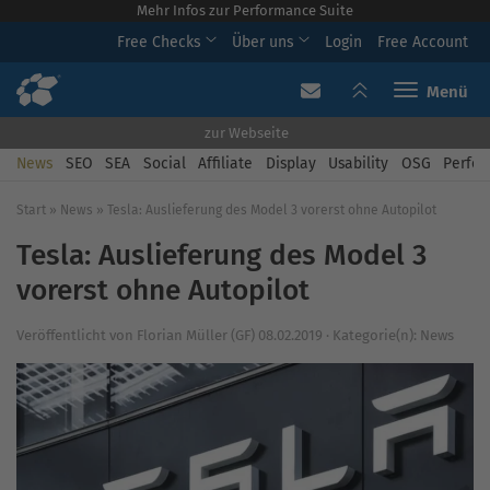
Mehr Infos zur Performance Suite
Free Checks
Über uns
Login
Free Account
Toggle navi
zur Webseite
News
SEO
SEA
Social
Affiliate
Display
Usability
OSG
Perfor
Start
»
News
»
Tesla: Auslieferung des Model 3 vorerst ohne Autopilot
Tesla: Auslieferung des Model 3
vorerst ohne Autopilot
Veröffentlicht von
Florian Müller (GF)
08.02.2019
·
Kategorie(n):
News