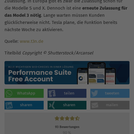
Zulassung. In Europa gibt es zwar die Zulassung schon für
die Modelle S und X. Dennoch ist eine
erneute Zulassung für
das Model 3 nötig
. Lange warten müssen Kunden
glücklicherweise nicht. Tesla plane, die Funktion bereits
nächste Woche zu aktivieren.
Quelle:
www.t3n.de
Titelbild
Copyright © Shutterstock/Arcansel
WhatsApp
teilen
tweeten
sharen
sharen
mailen
93
Bewertungen
90
%