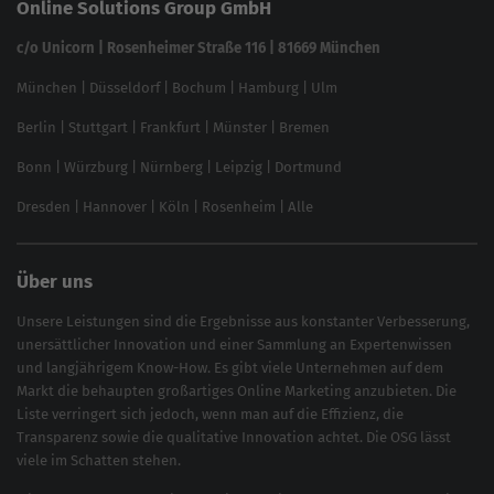
Online Solutions Group GmbH
feed2content.ai
In ChatGPT gefunden werden
Linkbuilding 2025
c/o Unicorn | Rosenheimer Straße 116 | 81669 München
Content-Guide
München
|
Düsseldorf
|
Bochum
|
Hamburg
|
Ulm
Local SEO
SEO für Online Shops
Berlin
|
Stuttgart
|
Frankfurt
|
Münster
|
Bremen
Inhouse SEO Guide
Bonn
|
Würzburg
|
Nürnberg
|
Leipzig
|
Dortmund
Brand Monitoring 2025
Dresden
|
Hannover
|
Köln
|
Rosenheim
|
Alle
Über uns
Unsere Leistungen sind die Ergebnisse aus konstanter Verbesserung,
unersättlicher Innovation und einer Sammlung an Expertenwissen
und langjährigem Know-How. Es gibt viele Unternehmen auf dem
Markt die behaupten großartiges
Online Marketing
anzubieten. Die
Liste verringert sich jedoch, wenn man auf die Effizienz, die
Transparenz sowie die qualitative Innovation achtet. Die OSG lässt
viele im Schatten stehen.