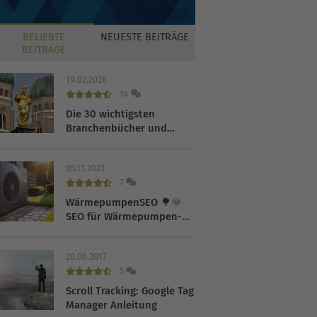
BELIEBTE
NEUESTE
BEITRÄGE
BEITRÄGE
19.02.2026
14
Die 30 wichtigsten
Branchenbücher und
Verzeichnisse 2026
05.11.2023
7
WärmepumpenSEO 🌳🌞
SEO für Wärmepumpen-
Hersteller
20.06.2017
5
Scroll Tracking: Google Tag
Manager Anleitung