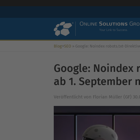
»
Blog
SEO
»
Google: Noindex robots.txt-Direktive wird ab 1. September nicht mehr un
Google: Noindex r
ab 1. September n
Veröffentlicht von
Florian Müller (GF)
30.