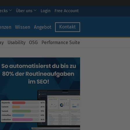
hecks
Über uns
Login
Free Account
Kontakt
enzen
Wissen
Angebot
ay
Usability
OSG
Performance Suite