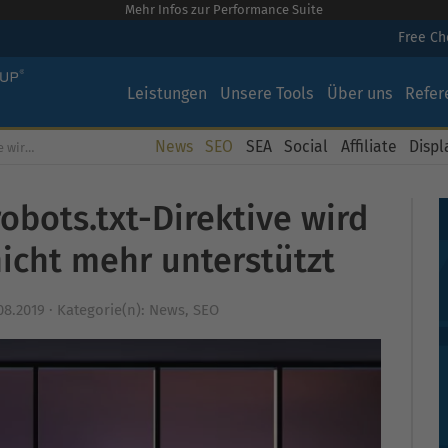
Mehr Infos zur Performance Suite
Free C
Leistungen
Unsere Tools
Über uns
Refer
News
SEO
SEA
Social
Affiliate
Displ
terstützt
obots.txt-Direktive wird
icht mehr unterstützt
08.2019
·
Kategorie(n):
News
,
SEO