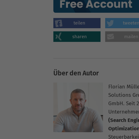
teilen
tweete
sharen
mailen
Über den Autor
Florian Müll
Solutions G
GmbH. Seit 2
Unternehme
(Search Engi
Optimizatio
Steuerbarkei