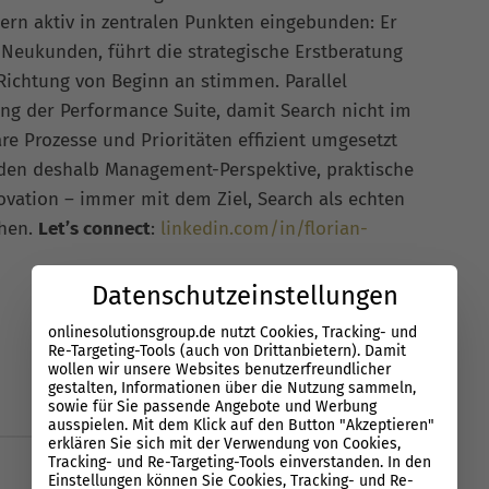
rn aktiv in zentralen Punkten eingebunden: Er
 Neukunden, führt die strategische Erstberatung
 Richtung von Beginn an stimmen. Parallel
ung der Performance Suite, damit Search nicht im
re Prozesse und Prioritäten effizient umgesetzt
nden deshalb Management-Perspektive, praktische
vation – immer mit dem Ziel, Search als echten
chen.
Let’s connect
:
linkedin.com/in/florian-
Datenschutzeinstellungen
onlinesolutionsgroup.de nutzt Cookies, Tracking- und
Re-Targeting-Tools (auch von Drittanbietern). Damit
wollen wir unsere Websites benutzerfreundlicher
gestalten, Informationen über die Nutzung sammeln,
sowie für Sie passende Angebote und Werbung
ausspielen. Mit dem Klick auf den Button "Akzeptieren"
erklären Sie sich mit der Verwendung von Cookies,
Tracking- und Re-Targeting-Tools einverstanden. In den
Einstellungen können Sie Cookies, Tracking- und Re-