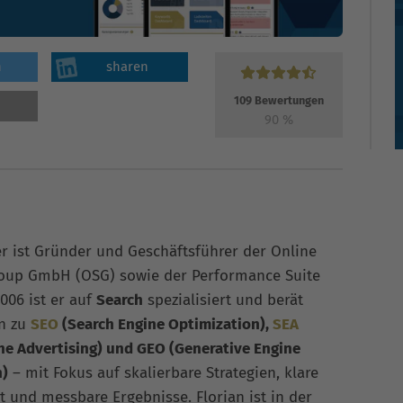
n
sharen
109
Bewertungen
90
%
er ist Gründer und Geschäftsführer der Online
roup GmbH (OSG) sowie der Performance Suite
006 ist er auf
Search
spezialisiert und berät
n zu
SEO
(Search Engine Optimization),
SEA
ne Advertising) und GEO (Generative Engine
n)
– mit Fokus auf skalierbare Strategien, klare
t und messbare Ergebnisse. Florian ist in der