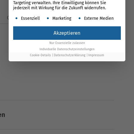
Targeting verwalten. Ihre Einwilligung können Sie
jederzeit mit Wirkung für die Zukunft widerrufen.
Es folgt eine Liste der Service-Gruppen, für die ein
Glossar
News
Essenziell
Marketing
Externe Medien
Akzeptieren
Nur Essenzielle zulassen
Individuelle Datenschutzeinstellungen
Cookie-Details
Datenschutzerklärung
Impressum
en