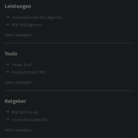
SEO Agentur Auswahl
Leistungen
Referenzen
E-Books
Internationale SEO Agentur
Magazin
B2B SEO Agentur
Webinare
Inhouse SEO Agentur
mehr anzeigen
SEO Audit
E-Commerce SEO Agentur
Tools
Enterprise SEO Agentur
Workshops
Unser Tool
Product-Feed-CMS
Website Analyse
mehr anzeigen
Content Tool
Enterprise SEO Tool
Ratgeber
Backlink-Check
Ladezeiten-Check
B2B SEO Guide
Brand Protection Tool
Internationales SEO
Keyword Planner
eCommerce SEO
mehr anzeigen
Website SEO Check
Die besten Keywords finden