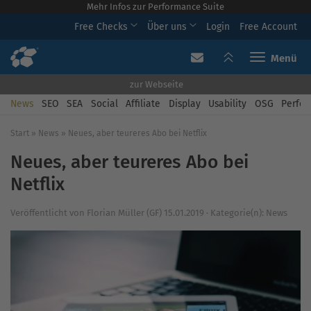
Mehr Infos zur Performance Suite
Free Checks
Über uns
Login
Free Account
Toggle navi
zur Webseite
News
SEO
SEA
Social
Affiliate
Display
Usability
OSG
Perfor
Start
»
News
»
Neues, aber teureres Abo bei Netflix
Neues, aber teureres Abo bei
Netflix
Veröffentlicht von
Florian Müller (GF)
15.01.2019
·
Kategorie(n):
News