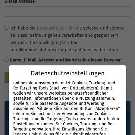
E-Mail Adresse
*
Ich habe die
Datenschutzerklärung
gelesen und stimme
zu, dass meine Angaben verarbeitet und gespeichert
werden. Die Einwilligung ist über
info@onlinesolutionsgroup.de jederzeit widerrufbar.
Name, E-Mail-Adresse und Website in diesem Browser
für meinen nächsten Kommentar speichern.
Datenschutzeinstellungen
Senden
onlinesolutionsgroup.de nutzt Cookies, Tracking- und
Re-Targeting-Tools (auch von Drittanbietern). Damit
wollen wir unsere Websites benutzerfreundlicher
gestalten, Informationen über die Nutzung sammeln,
sowie für Sie passende Angebote und Werbung
ausspielen. Mit dem Klick auf den Button "Akzeptieren"
erklären Sie sich mit der Verwendung von Cookies,
Tracking- und Re-Targeting-Tools einverstanden. In den
Einstellungen können Sie Cookies, Tracking- und Re-
Targeting verwalten. Ihre Einwilligung können Sie
jederzeit mit Wirkung für die Zukunft widerrufen.