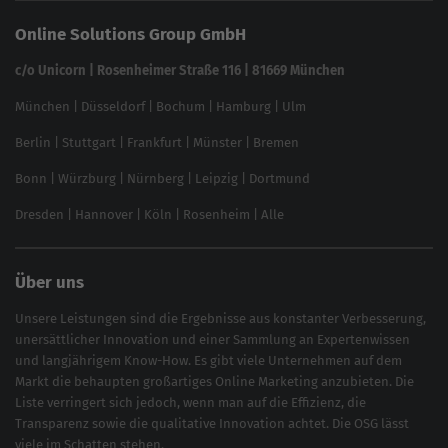
Keyword Datenbank
SEO Garantie
Online Solutions Group GmbH
feed2content.ai
In ChatGPT gefunden werden
Linkbuilding 2025
c/o Unicorn | Rosenheimer Straße 116 | 81669 München
Content-Guide
München
|
Düsseldorf
|
Bochum
|
Hamburg
|
Ulm
Local SEO
SEO für Online Shops
Berlin
|
Stuttgart
|
Frankfurt
|
Münster
|
Bremen
Inhouse SEO Guide
Bonn
|
Würzburg
|
Nürnberg
|
Leipzig
|
Dortmund
Brand Monitoring 2025
Dresden
|
Hannover
|
Köln
|
Rosenheim
|
Alle
Über uns
Unsere Leistungen sind die Ergebnisse aus konstanter Verbesserung,
unersättlicher Innovation und einer Sammlung an Expertenwissen
und langjährigem Know-How. Es gibt viele Unternehmen auf dem
Markt die behaupten großartiges
Online Marketing
anzubieten. Die
Liste verringert sich jedoch, wenn man auf die Effizienz, die
Transparenz sowie die qualitative Innovation achtet. Die OSG lässt
viele im Schatten stehen.