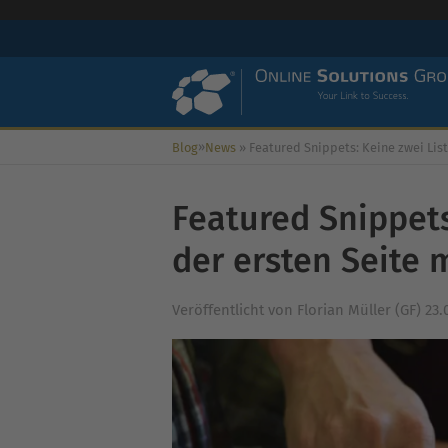
»
Blog
News
»
Featured Snippets: Keine zwei Listings auf der ersten Seit
Featured Snippets
der ersten Seite 
Veröffentlicht von
Florian Müller (GF)
23.