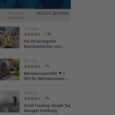
BELIEBTE
NEUESTE
BEITRÄGE
BEITRÄGE
19.02.2026
14
Die 30 wichtigsten
Branchenbücher und
Verzeichnisse 2026
05.11.2023
7
WärmepumpenSEO 🌳🌞
SEO für Wärmepumpen-
Hersteller
20.06.2017
5
Scroll Tracking: Google Tag
Manager Anleitung