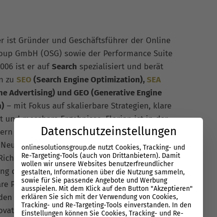
er ist Gründer und Geschäftsführer der Online
roup GmbH (OSG) sowie der Performance Suite
006 ist er auf
Search
spezialisiert und berät
n zu
SEO
(Search Engine Optimization),
SEA
ne Advertising) und GEO (Generative Engine
n)
– mit Fokus auf skalierbare Strategien, klare
t und messbare Ergebnisse. Florian ist in der
Datenschutzeinstellungen
rn aktiv in zentralen Punkten eingebunden: Er
 Neukunden, führt die strategische Erstberatung
onlinesolutionsgroup.de nutzt Cookies, Tracking- und
Re-Targeting-Tools (auch von Drittanbietern). Damit
 Richtung von Beginn an stimmen. Parallel
wollen wir unsere Websites benutzerfreundlicher
ung der Performance Suite, damit Search nicht im
gestalten, Informationen über die Nutzung sammeln,
sowie für Sie passende Angebote und Werbung
re Prozesse und Prioritäten effizient umgesetzt
ausspielen. Mit dem Klick auf den Button "Akzeptieren"
nden deshalb Management-Perspektive, praktische
erklären Sie sich mit der Verwendung von Cookies,
Tracking- und Re-Targeting-Tools einverstanden. In den
vation – immer mit dem Ziel, Search als echten
Einstellungen können Sie Cookies, Tracking- und Re-