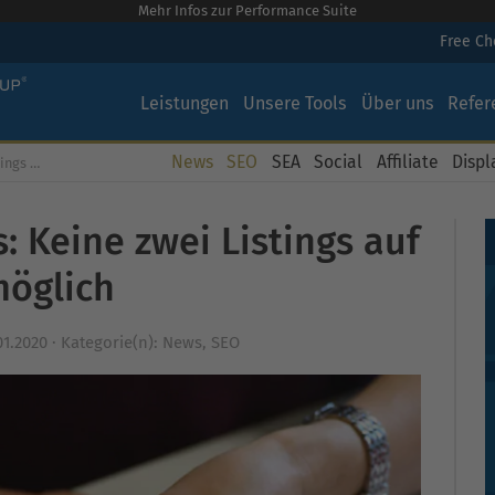
Mehr Infos zur Performance Suite
Free C
Leistungen
Unsere Tools
Über uns
Refer
News
SEO
SEA
Social
Affiliate
Displ
e möglich
: Keine zwei Listings auf
möglich
01.2020
·
Kategorie(n):
News
,
SEO