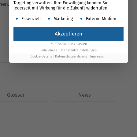
Targeting verwalten. Ihre Einwilligung können Sie
chen.
Let’s connect
:
linkedin.com/in/florian-
jederzeit mit Wirkung für die Zukunft widerrufen.
Es folgt eine Liste der Service-Gruppen, für die ein
Essenziell
Marketing
Externe Medien
Akzeptieren
Nur Essenzielle zulassen
Individuelle Datenschutzeinstellungen
Cookie-Details
Datenschutzerklärung
Impressum
Glossar
News