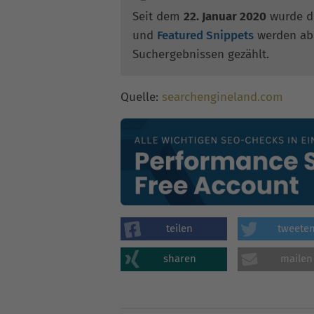
Seit dem
22. Januar 2020
wurde di
und
Featured Snippets
werden ab 
Suchergebnissen gezählt.
Quelle:
searchengineland.com
teilen
tweete
sharen
mailen