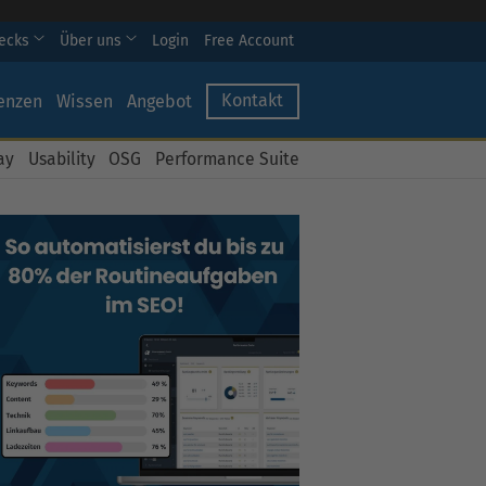
hecks
Über uns
Login
Free Account
Kontakt
enzen
Wissen
Angebot
ay
Usability
OSG
Performance Suite