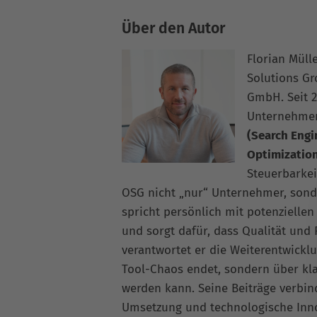
Über den Autor
Florian Müll
Solutions G
GmbH. Seit 2
Unternehme
(Search Engi
Optimizatio
Steuerbarkei
OSG nicht „nur“ Unternehmer, sonde
spricht persönlich mit potenziellen
und sorgt dafür, dass Qualität und
verantwortet er die Weiterentwickl
Tool-Chaos endet, sondern über kla
werden kann. Seine Beiträge verbi
Umsetzung und technologische Inno