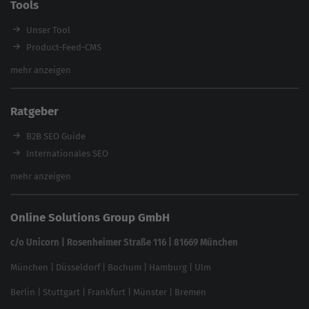
Tools
Enterprise SEO Agentur
Workshops
Unser Tool
Product-Feed-CMS
Website Analyse
mehr anzeigen
Content Tool
Enterprise SEO Tool
Ratgeber
Backlink-Check
Ladezeiten-Check
B2B SEO Guide
Brand Protection Tool
Internationales SEO
Keyword Planner
eCommerce SEO
mehr anzeigen
Website SEO Check
Die besten Keywords finden
Keyword Datenbank
SEO Garantie
Online Solutions Group GmbH
feed2content.ai
In ChatGPT gefunden werden
Linkbuilding 2025
c/o Unicorn | Rosenheimer Straße 116 | 81669 München
Content-Guide
München
|
Düsseldorf
|
Bochum
|
Hamburg
|
Ulm
Local SEO
SEO für Online Shops
Berlin
|
Stuttgart
|
Frankfurt
|
Münster
|
Bremen
Inhouse SEO Guide