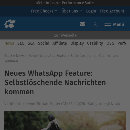
Mehr Infos zur Performance Suite
Free Checks
Über uns
Login
Free Account
Toggle navi
zur Webseite
News
SEO
SEA
Social
Affiliate
Display
Usability
OSG
Perfor
Start
»
News
»
Neues WhatsApp Feature: Selbstlöschende Nachrichten
kommen
Neues WhatsApp Feature:
Selbstlöschende Nachrichten
kommen
Veröffentlicht von
Florian Müller (GF)
03.11.2020
·
Kategorie(n):
News