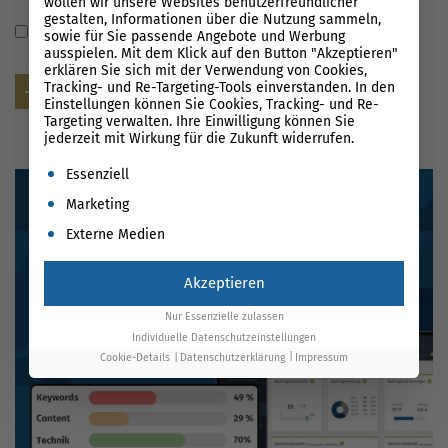
wollen wir unsere Websites benutzerfreundlicher
gestalten, Informationen über die Nutzung sammeln,
Name, E-Mail-Adresse und Website in diesem Browser
sowie für Sie passende Angebote und Werbung
ausspielen. Mit dem Klick auf den Button "Akzeptieren"
für meinen nächsten Kommentar speichern.
erklären Sie sich mit der Verwendung von Cookies,
Tracking- und Re-Targeting-Tools einverstanden. In den
Senden
Einstellungen können Sie Cookies, Tracking- und Re-
Targeting verwalten. Ihre Einwilligung können Sie
jederzeit mit Wirkung für die Zukunft widerrufen.
Es folgt eine Liste der Service-Gruppen, für die eine Einwil
Essenziell
Marketing
Externe Medien
Akzeptieren
Nur Essenzielle zulassen
Individuelle Datenschutzeinstellungen
Cookie-Details
Datenschutzerklärung
Impressum