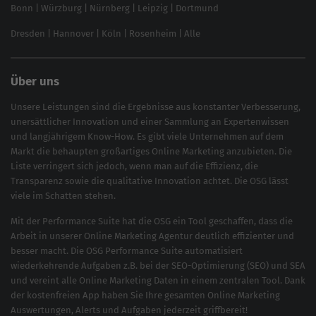
Bonn
|
Würzburg
|
Nürnberg
|
Leipzig
|
Dortmund
Brand Monitoring 2025
Dresden
|
Hannover
|
Köln
|
Rosenheim
|
Alle
Über uns
Unsere Leistungen sind die Ergebnisse aus konstanter Verbesserung,
unersättlicher Innovation und einer Sammlung an Expertenwissen
und langjährigem Know-How. Es gibt viele Unternehmen auf dem
Markt die behaupten großartiges
Online Marketing
anzubieten. Die
Liste verringert sich jedoch, wenn man auf die Effizienz, die
Transparenz sowie die qualitative Innovation achtet. Die OSG lässt
viele im Schatten stehen.
Mit der
Performance Suite
hat die OSG ein Tool geschaffen, dass die
Arbeit in unserer Online Marketing Agentur deutlich effizienter und
besser macht. Die OSG Performance Suite automatisiert
wiederkehrende Aufgaben z.B. bei der
SEO-Optimierung
(
SEO
) und
SEA
und vereint alle Online Marketing Daten in einem zentralen Tool. Dank
der kostenfreien App haben Sie Ihre gesamten Online Marketing
Auswertungen, Alerts und Aufgaben jederzeit griffbereit!