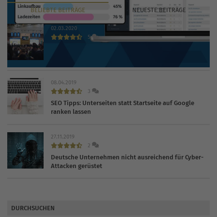
BELIEBTE
BEITRÄGE
NEUESTE
BEITRÄGE
02.03.2020
5
INTERNET WORLD EXPO 2020 findet trotz Coronavirus
statt
08.04.2019
3
SEO Tipps: Unterseiten statt Startseite auf Google
ranken lassen
27.11.2019
2
Deutsche Unternehmen nicht ausreichend für Cyber-
Attacken gerüstet
DURCHSUCHEN