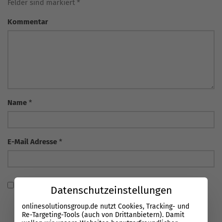
Felder sind markiert *
Kommentar
Name
*
E-Mail Adresse
*
Ich habe die
Datenschutzerklärung
gelesen und stimme
Datenschutzeinstellungen
zu, dass meine Angaben verarbeitet und gespeichert
onlinesolutionsgroup.de nutzt Cookies, Tracking- und
werden. Die Einwilligung ist über
Re-Targeting-Tools (auch von Drittanbietern). Damit
info@onlinesolutionsgroup.de jederzeit widerrufbar.