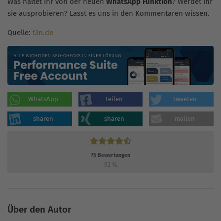
Was haltet ihr von der neuen
WhatsApp Funktion
? Werdet ihr
sie ausprobieren? Lasst es uns in den Kommentaren wissen.
Quelle:
t3n.de
WhatsApp
teilen
tweeten
sharen
sharen
mailen
75
Bewertungen
92
%
Über den Autor