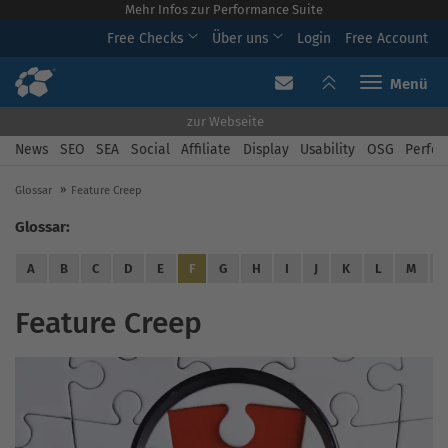
Mehr Infos zur Performance Suite
Free Checks
Über uns
Login
Free Account
Toggle navi
zur Webseite
News
SEO
SEA
Social
Affiliate
Display
Usability
OSG
Perfor
Glossar
Feature Creep
Glossar:
A
B
C
D
E
F
G
H
I
J
K
L
M
Feature Creep