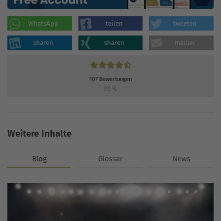
WhatsApp
teilen
tweeten
sharen
sharen
mailen
107
Bewertungen
90
%
Weitere Inhalte
Blog
Glossar
News