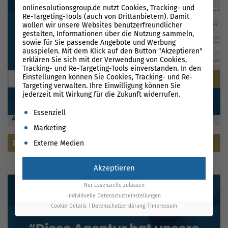
onlinesolutionsgroup.de nutzt Cookies, Tracking- und
Re-Targeting-Tools (auch von Drittanbietern). Damit
wollen wir unsere Websites benutzerfreundlicher
gestalten, Informationen über die Nutzung sammeln,
sowie für Sie passende Angebote und Werbung
ausspielen. Mit dem Klick auf den Button "Akzeptieren"
BLOG DURCHSUCHEN
erklären Sie sich mit der Verwendung von Cookies,
Tracking- und Re-Targeting-Tools einverstanden. In den
Einstellungen können Sie Cookies, Tracking- und Re-
Targeting verwalten. Ihre Einwilligung können Sie
jederzeit mit Wirkung für die Zukunft widerrufen.
Es folgt eine Liste der Service-Gruppen, für die eine Einwil
Essenziell
ABONNIEREN SIE UNSEREN NEWSLETTER
Marketing
Newsletter abonnieren
Externe Medien
Akzeptieren
Nur Essenzielle zulassen
Individuelle Datenschutzeinstellungen
Cookie-Details
Datenschutzerklärung
Impressum