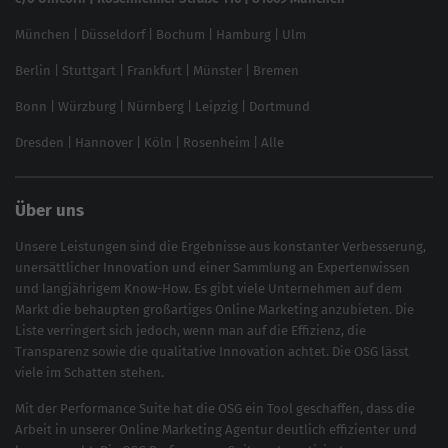
Content-Guide
München
|
Düsseldorf
|
Bochum
|
Hamburg
|
Ulm
Local SEO
SEO für Online Shops
Berlin
|
Stuttgart
|
Frankfurt
|
Münster
|
Bremen
Inhouse SEO Guide
Bonn
|
Würzburg
|
Nürnberg
|
Leipzig
|
Dortmund
Brand Monitoring 2025
Dresden
|
Hannover
|
Köln
|
Rosenheim
|
Alle
Über uns
Unsere Leistungen sind die Ergebnisse aus konstanter Verbesserung,
unersättlicher Innovation und einer Sammlung an Expertenwissen
und langjährigem Know-How. Es gibt viele Unternehmen auf dem
Markt die behaupten großartiges
Online Marketing
anzubieten. Die
Liste verringert sich jedoch, wenn man auf die Effizienz, die
Transparenz sowie die qualitative Innovation achtet. Die OSG lässt
viele im Schatten stehen.
Mit der
Performance Suite
hat die OSG ein Tool geschaffen, dass die
Arbeit in unserer Online Marketing Agentur deutlich effizienter und