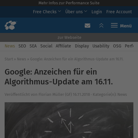
Mehr Infos zur Performance Suite
Free Checks
Über uns
Login
Free Account
Toggle navi
zur Webseite
News
SEO
SEA
Social
Affiliate
Display
Usability
OSG
Perfor
Start
»
News
»
Google: Anzeichen für ein Algorithmus-Update am 16.11.
Google: Anzeichen für ein
Algorithmus-Update am 16.11.
Veröffentlicht von
Florian Müller (GF)
16.11.2018
·
Kategorie(n):
News