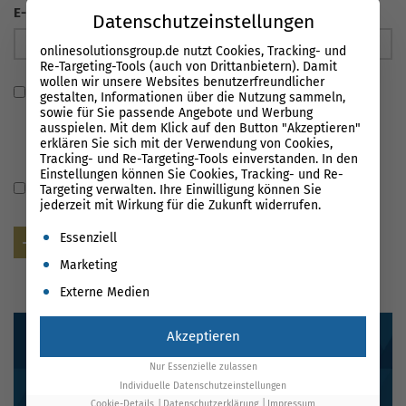
E-Mail Adresse
*
Datenschutzeinstellungen
onlinesolutionsgroup.de nutzt Cookies, Tracking- und
Re-Targeting-Tools (auch von Drittanbietern). Damit
wollen wir unsere Websites benutzerfreundlicher
Ich habe die
Datenschutzerklärung
gelesen und stimme
gestalten, Informationen über die Nutzung sammeln,
sowie für Sie passende Angebote und Werbung
zu, dass meine Angaben verarbeitet und gespeichert
ausspielen. Mit dem Klick auf den Button "Akzeptieren"
werden. Die Einwilligung ist über
erklären Sie sich mit der Verwendung von Cookies,
info@onlinesolutionsgroup.de jederzeit widerrufbar.
Tracking- und Re-Targeting-Tools einverstanden. In den
Einstellungen können Sie Cookies, Tracking- und Re-
Name, E-Mail-Adresse und Website in diesem Browser
Targeting verwalten. Ihre Einwilligung können Sie
jederzeit mit Wirkung für die Zukunft widerrufen.
für meinen nächsten Kommentar speichern.
Es folgt eine Liste der Service-Gruppen, für die eine Einwil
Essenziell
Senden
Marketing
Externe Medien
Akzeptieren
Nur Essenzielle zulassen
Individuelle Datenschutzeinstellungen
Cookie-Details
Datenschutzerklärung
Impressum