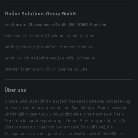
Die besten Keywords finden
Keyword Datenbank
SEO Garantie
Online Solutions Group GmbH
feed2content.ai
In ChatGPT gefunden werden
Linkbuilding 2025
c/o Unicorn | Rosenheimer Straße 116 | 81669 München
Content-Guide
München
|
Düsseldorf
|
Bochum
|
Hamburg
|
Ulm
Local SEO
SEO für Online Shops
Berlin
|
Stuttgart
|
Frankfurt
|
Münster
|
Bremen
Inhouse SEO Guide
Bonn
|
Würzburg
|
Nürnberg
|
Leipzig
|
Dortmund
Brand Monitoring 2025
Dresden
|
Hannover
|
Köln
|
Rosenheim
|
Alle
Über uns
Unsere Leistungen sind die Ergebnisse aus konstanter Verbesserung,
unersättlicher Innovation und einer Sammlung an Expertenwissen
und langjährigem Know-How. Es gibt viele Unternehmen auf dem
Markt die behaupten großartiges
Online Marketing
anzubieten. Die
Liste verringert sich jedoch, wenn man auf die Effizienz, die
Transparenz sowie die qualitative Innovation achtet. Die OSG lässt