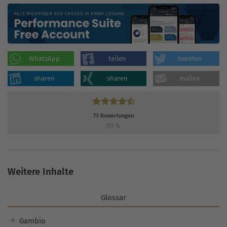
WhatsApp
teilen
tweeten
sharen
sharen
mailen
73
Bewertungen
90
%
Weitere Inhalte
Glossar
Gambio