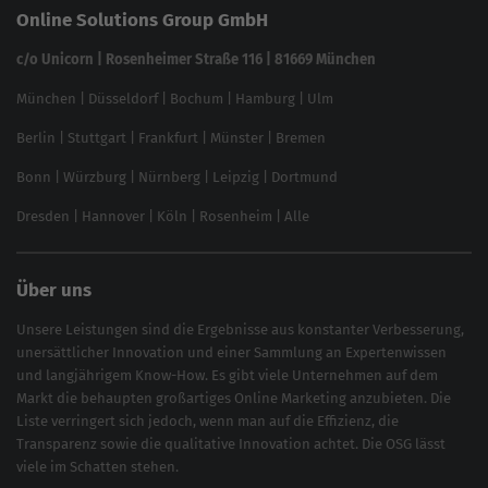
Online Solutions Group GmbH
feed2content.ai
In ChatGPT gefunden werden
Linkbuilding 2025
c/o Unicorn | Rosenheimer Straße 116 | 81669 München
Content-Guide
München
|
Düsseldorf
|
Bochum
|
Hamburg
|
Ulm
Local SEO
SEO für Online Shops
Berlin
|
Stuttgart
|
Frankfurt
|
Münster
|
Bremen
Inhouse SEO Guide
Bonn
|
Würzburg
|
Nürnberg
|
Leipzig
|
Dortmund
Brand Monitoring 2025
Dresden
|
Hannover
|
Köln
|
Rosenheim
|
Alle
Über uns
Unsere Leistungen sind die Ergebnisse aus konstanter Verbesserung,
unersättlicher Innovation und einer Sammlung an Expertenwissen
und langjährigem Know-How. Es gibt viele Unternehmen auf dem
Markt die behaupten großartiges
Online Marketing
anzubieten. Die
Liste verringert sich jedoch, wenn man auf die Effizienz, die
Transparenz sowie die qualitative Innovation achtet. Die OSG lässt
viele im Schatten stehen.