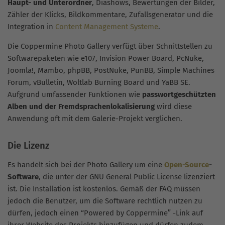
Haupt- und Unterordner
, Diashows, Bewertungen der Bilder,
Zähler der Klicks, Bildkommentare, Zufallsgenerator und die
Integration in
Content Management Systeme
.
Die Coppermine Photo Gallery verfügt über Schnittstellen zu
Softwarepaketen wie e107, Invision Power Board, PcNuke,
Joomla!, Mambo, phpBB, PostNuke, PunBB, Simple Machines
Forum, vBulletin, Woltlab Burning Board und YaBB SE.
Aufgrund umfassender Funktionen wie
passwortgeschützten
Alben und der Fremdsprachenlokalisierung
wird diese
Anwendung oft mit dem Galerie-Projekt verglichen.
Die Lizenz
Es handelt sich bei der Photo Gallery um eine
Open-Source
-
Software
, die unter der GNU General Public License lizenziert
ist. Die Installation ist kostenlos. Gemäß der FAQ müssen
jedoch die Benutzer, um die Software rechtlich nutzen zu
dürfen, jedoch einen “Powered by Coppermine” -Link auf
ihrer Website des Projekts hinzufügen und dürfen zudem