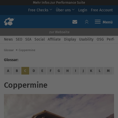
Mehr Infos zur Performance Suite
Free Checks
Über uns
Login
Free Account
Toggle navi
zur Webseite
News
SEO
SEA
Social
Affiliate
Display
Usability
OSG
Perfor
Glossar
Coppermine
Glossar:
A
B
C
D
E
F
G
H
I
J
K
L
M
Coppermine