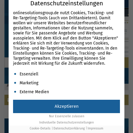
Datenschutzeinstellungen
onlinesolutionsgroup.de nutzt Cookies, Tracking- und
Re-Targeting-Tools (auch von Drittanbietern). Damit
wollen wir unsere Websites benutzerfreundlicher
gestalten, Informationen über die Nutzung sammeln,
sowie für Sie passende Angebote und Werbung
ausspielen. Mit dem Klick auf den Button "Akzeptieren"
erklären Sie sich mit der Verwendung von Cookies,
BLOG DURCHSUCHEN
Tracking- und Re-Targeting-Tools einverstanden. In den
Einstellungen können Sie Cookies, Tracking- und Re-
Targeting verwalten. Ihre Einwilligung können Sie
jederzeit mit Wirkung für die Zukunft widerrufen.
Es folgt eine Liste der Service-Gruppen, für die eine Einwil
Essenziell
Marketing
ABONNIEREN SIE UNSEREN NEWSLETTER
Externe Medien
Newsletter abonnieren
Akzeptieren
Nur Essenzielle zulassen
Individuelle Datenschutzeinstellungen
Cookie-Details
Datenschutzerklärung
Impressum