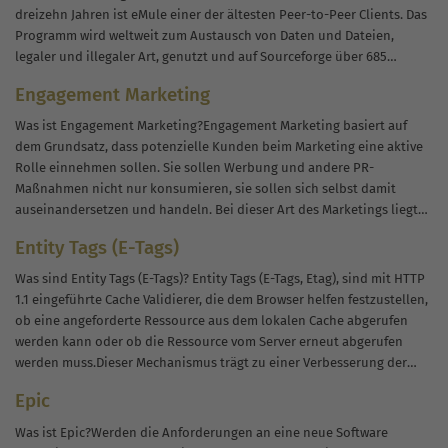
dreizehn Jahren ist eMule einer der ältesten Peer-to-Peer Clients. Das
Programm wird weltweit zum Austausch von Daten und Dateien,
legaler und illegaler Art, genutzt und auf Sourceforge über 685
Millionen...
Engagement Marketing
Was ist Engagement Marketing?Engagement Marketing basiert auf
dem Grundsatz, dass potenzielle Kunden beim Marketing eine aktive
Rolle einnehmen sollen. Sie sollen Werbung und andere PR-
Maßnahmen nicht nur konsumieren, sie sollen sich selbst damit
auseinandersetzen und handeln. Bei dieser Art des Marketings liegt
die Wahrscheinlichkeit deutlich höher, dass Inhalte die...
Entity Tags (E-Tags)
Was sind Entity Tags (E-Tags)? Entity Tags (E-Tags, Etag), sind mit HTTP
1.1 eingeführte Cache Validierer, die dem Browser helfen festzustellen,
ob eine angeforderte Ressource aus dem lokalen Cache abgerufen
werden kann oder ob die Ressource vom Server erneut abgerufen
werden muss.Dieser Mechanismus trägt zu einer Verbesserung der
Ladezeiten von...
Epic
Was ist Epic?Werden die Anforderungen an eine neue Software