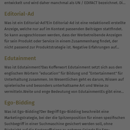
entwickelt und wird daher manchmal als UN / EDIFACT bezeichnet. Die
drei Hauptkomponenten von EDIFACT sind eine Standard-Syntax für
Editorial-Ad
die Strukturierung von Daten,...
Was ist ein Editorial-Ad?Ein Editorial-Ad ist eine redaktionell erstellte
Anzeige, welche nur auf im Kontext passenden Beiträgen stattfindet.
So kann ausgeschlossen werden, dass der Werbetreibende Anzeigen
für sein Produkt oder Service in einem Zusammenhang findet, der
nicht passend zur Produktstrategie ist. Negative Erfahrungen auf
Kundenseite mit der Marke, die durch Anzeigen...
Edutainment
Was ist Edutainment?Das Kofferwort Edutainment setzt sich aus den
englischen Wörtern “education” für Bildung und “Entertainment” für
Unterhaltung zusammen. Im Wesentlichen geht es darum, Wissen auf
spielerische und besonders unterhaltsame Art und Weise zu
vermitteln.Weite und enge Bedeutung von EdutainmentEs gibt eine
weite und eine enge Bedeutung des Begriffs.a) Weite
Ego-Bidding
Bedeutung: Edutainment umfasst...
Was ist Ego-Bidding?Der Begriff Ego-Bidding beschreibt eine
Marketingstrategie, bei der die Spitzenposition für einen spezifischen
Suchbegriff in einer Suchmaschine gesichert werden soll, ohne
Rücksicht auf die Kosteneffizienz zu nehmen.Gründe für Ego-