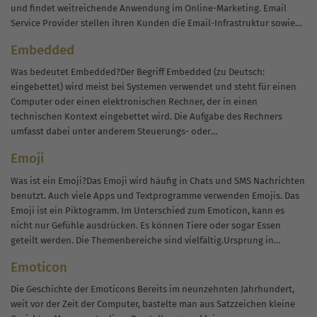
und findet weitreichende Anwendung im Online-Marketing. Email
Service Provider stellen ihren Kunden die Email-Infrastruktur sowie
zahleiche Tools zur Verfügung. Meist sind sie auch mit graphischer
Embedded
Oberfläche...
Was bedeutet Embedded?Der Begriff Embedded (zu Deutsch:
eingebettet) wird meist bei Systemen verwendet und steht für einen
Computer oder einen elektronischen Rechner, der in einen
technischen Kontext eingebettet wird. Die Aufgabe des Rechners
umfasst dabei unter anderem Steuerungs- oder
Überwachungsfunktionen. Auch die Signalverarbeitung wird von
Emoji
diesen Rechnern, beispielsweise beim...
Was ist ein Emoji?Das Emoji wird häufig in Chats und SMS Nachrichten
benutzt. Auch viele Apps und Textprogramme verwenden Emojis. Das
Emoji ist ein Piktogramm. Im Unterschied zum Emoticon, kann es
nicht nur Gefühle ausdrücken. Es können Tiere oder sogar Essen
geteilt werden. Die Themenbereiche sind vielfältig.Ursprung in
JapanDas...
Emoticon
Die Geschichte der Emoticons Bereits im neunzehnten Jahrhundert,
weit vor der Zeit der Computer, bastelte man aus Satzzeichen kleine