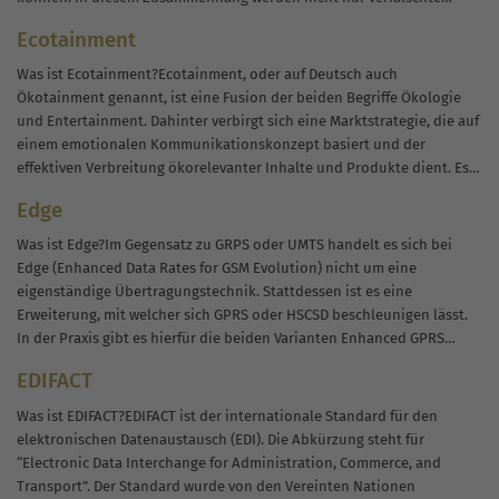
Daten erkannt, sondern grundlegend auch...
Ecotainment
Was ist Ecotainment?Ecotainment, oder auf Deutsch auch
Ökotainment genannt, ist eine Fusion der beiden Begriffe Ökologie
und Entertainment. Dahinter verbirgt sich eine Marktstrategie, die auf
einem emotionalen Kommunikationskonzept basiert und der
effektiven Verbreitung ökorelevanter Inhalte und Produkte dient. Es
handelt sich also um eine unterhaltsame Darstellung von
Edge
ökologischen Sachverhalten, mit denen...
Was ist Edge?Im Gegensatz zu GRPS oder UMTS handelt es sich bei
Edge (Enhanced Data Rates for GSM Evolution) nicht um eine
eigenständige Übertragungstechnik. Stattdessen ist es eine
Erweiterung, mit welcher sich GPRS oder HSCSD beschleunigen lässt.
In der Praxis gibt es hierfür die beiden Varianten Enhanced GPRS
(EGPRS)...
EDIFACT
Was ist EDIFACT?EDIFACT ist der internationale Standard für den
elektronischen Datenaustausch (EDI). Die Abkürzung steht für
“Electronic Data Interchange for Administration, Commerce, and
Transport”. Der Standard wurde von den Vereinten Nationen