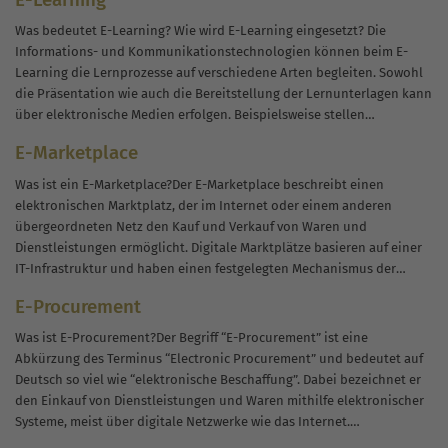
Auflagen verpflichtet. Anwendern sollen damit...
Was bedeutet E-Learning? Wie wird E-Learning eingesetzt? Die
Informations- und Kommunikationstechnologien können beim E-
Learning die Lernprozesse auf verschiedene Arten begleiten. Sowohl
die Präsentation wie auch die Bereitstellung der Lernunterlagen kann
über elektronische Medien erfolgen. Beispielsweise stellen
Kursanbieter auf Lernplattformen ihre Materialien elektronisch zur
E-Marketplace
Verfügung. Die Kursteilnehmer rufen die Unterlagen...
Was ist ein E-Marketplace?Der E-Marketplace beschreibt einen
elektronischen Marktplatz, der im Internet oder einem anderen
übergeordneten Netz den Kauf und Verkauf von Waren und
Dienstleistungen ermöglicht. Digitale Marktplätze basieren auf einer
IT-Infrastruktur und haben einen festgelegten Mechanismus der
Preisbildung. Zu den Vorteilen gehören räumliche und zeitliche
E-Procurement
Flexibilität. Marktteilnehmer können...
Was ist E-Procurement?Der Begriff “E-Procurement” ist eine
Abkürzung des Terminus “Electronic Procurement” und bedeutet auf
Deutsch so viel wie “elektronische Beschaffung”. Dabei bezeichnet er
den Einkauf von Dienstleistungen und Waren mithilfe elektronischer
Systeme, meist über digitale Netzwerke wie das Internet.
Grundsätzlich handelt es sich beim E-Procurement um eine feste...