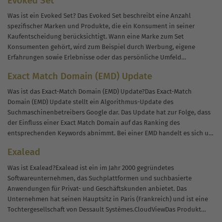
Evoked Set
Was ist ein Evoked Set? Das Evoked Set beschreibt eine Anzahl
spezifischer Marken und Produkte, die ein Konsument in seiner
Kaufentscheidung berücksichtigt. Wann eine Marke zum Set
Konsumenten gehört, wird zum Beispiel durch Werbung, eigene
Erfahrungen sowie Erlebnisse oder das persönliche Umfeld
beeinflusst. Ein Ziel von Marketing ist es, Teil dieses...
Exact Match Domain (EMD) Update
Was ist das Exact-Match Domain (EMD) Update?Das Exact-Match
Domain (EMD) Update stellt ein Algorithmus-Update des
Suchmaschinenbetreibers Google dar. Das Update hat zur Folge, dass
der Einfluss einer Exact Match Domain auf das Ranking des
entsprechenden Keywords abnimmt. Bei einer EMD handelt es sich um
eine bestimmte Domain, die aus exakten...
Exalead
Was ist Exalead?Exalead ist ein im Jahr 2000 gegründetes
Softwareunternehmen, das Suchplattformen und suchbasierte
Anwendungen für Privat- und Geschäftskunden anbietet. Das
Unternehmen hat seinen Hauptsitz in Paris (Frankreich) und ist eine
Tochtergesellschaft von Dessault Systèmes.CloudViewDas Produkt
CloudView des Unternehmens ist eine Such- und