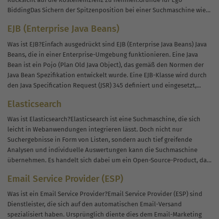
BiddingDas Sichern der Spitzenposition bei einer Suchmaschine wie
Google soll die Sichtbarkeit der eigenen Online-Präsenz maximieren
EJB (Enterprise Java Beans)
und die Konkurrenz...
Was ist EJB?Einfach ausgedrückt sind EJB (Enterprise Java Beans) Java
Beans, die in einer Enterprise-Umgebung funktionieren. Eine Java
Bean ist ein Pojo (Plan Old Java Object), das gemäß den Normen der
Java Bean Spezifikation entwickelt wurde. Eine EJB-Klasse wird durch
den Java Specification Request (JSR) 345 definiert und eingesetzt,...
Elasticsearch
Was ist Elasticsearch?Elasticsearch ist eine Suchmaschine, die sich
leicht in Webanwendungen integrieren lässt. Doch nicht nur
Suchergebnisse in Form von Listen, sondern auch tief greifende
Analysen und individuelle Auswertungen kann die Suchmaschine
übernehmen. Es handelt sich dabei um ein Open-Source-Product, das
unter Apache Lucene betrieben wird.Damit ist IT-Spezialisten der...
Email Service Provider (ESP)
Was ist ein Email Service Provider?Email Service Provider (ESP) sind
Dienstleister, die sich auf den automatischen Email-Versand
spezialisiert haben. Ursprünglich diente dies dem Email-Marketing