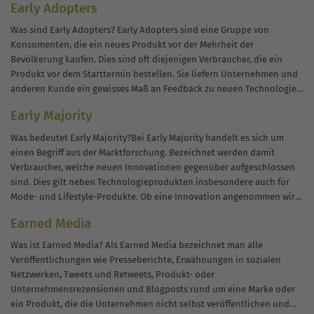
Early Adopters
Was sind Early Adopters? Early Adopters sind eine Gruppe von
Konsumenten, die ein neues Produkt vor der Mehrheit der
Bevölkerung kaufen. Dies sind oft diejenigen Verbraucher, die ein
Produkt vor dem Starttermin bestellen. Sie liefern Unternehmen und
anderen Kunde ein gewisses Maß an Feedback zu neuen Technologien
und gelten als...
Early Majority
Was bedeutet Early Majority?Bei Early Majority handelt es sich um
einen Begriff aus der Marktforschung. Bezeichnet werden damit
Verbraucher, welche neuen Innovationen gegenüber aufgeschlossen
sind. Dies gilt neben Technologieprodukten insbesondere auch für
Mode- und Lifestyle-Produkte. Ob eine Innovation angenommen wird
hängt von verschiedenen Faktoren wie anderen Verbrauchergruppen,
Earned Media
Status, Einkommen...
Was ist Earned Media? Als Earned Media bezeichnet man alle
Veröffentlichungen wie Presseberichte, Erwähnungen in sozialen
Netzwerken, Tweets und Retweets, Produkt- oder
Unternehmensrezensionen und Blogposts rund um eine Marke oder
ein Produkt, die die Unternehmen nicht selbst veröffentlichen und