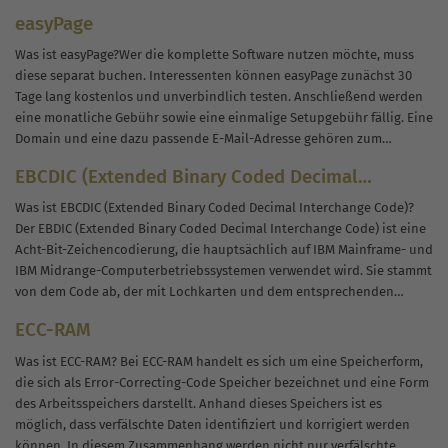
verbreiten. Für jede Marke ist Reputation alles – und Reputation...
easyPage
Was ist easyPage?Wer die komplette Software nutzen möchte, muss
diese separat buchen. Interessenten können easyPage zunächst 30
Tage lang kostenlos und unverbindlich testen. Anschließend werden
eine monatliche Gebühr sowie eine einmalige Setupgebühr fällig. Eine
Domain und eine dazu passende E-Mail-Adresse gehören zum
Leistungsumfang dazu, den Webspace muss der Nutzer...
EBCDIC (Extended Binary Coded Decimal
Interchange Code)
Was ist EBCDIC (Extended Binary Coded Decimal Interchange Code)?
Der EBDIC (Extended Binary Coded Decimal Interchange Code) ist eine
Acht-Bit-Zeichencodierung, die hauptsächlich auf IBM Mainframe- und
IBM Midrange-Computerbetriebssystemen verwendet wird. Sie stammt
von dem Code ab, der mit Lochkarten und dem entsprechenden
binären Sechs-Bit-Dezimalcode verwendet wurde, den die meisten...
ECC-RAM
Was ist ECC-RAM? Bei ECC-RAM handelt es sich um eine Speicherform,
die sich als Error-Correcting-Code Speicher bezeichnet und eine Form
des Arbeitsspeichers darstellt. Anhand dieses Speichers ist es
möglich, dass verfälschte Daten identifiziert und korrigiert werden
können. In diesem Zusammenhang werden nicht nur verfälschte