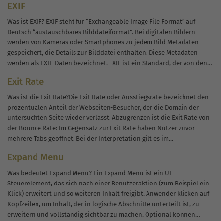
EXIF
Informationszugriffs-Software. Sie wird für auf Online-...
Was ist EXIF? EXIF steht für “Exchangeable Image File Format” auf
Deutsch “austauschbares Bilddateiformat”. Bei digitalen Bildern
werden von Kameras oder Smartphones zu jedem Bild Metadaten
gespeichert, die Details zur Bilddatei enthalten. Diese Metadaten
werden als EXIF-Daten bezeichnet. EXIF ist ein Standard, der von den
Herstellern digitaler Kameras als...
Exit Rate
Was ist die Exit Rate?Die Exit Rate oder Ausstiegsrate bezeichnet den
prozentualen Anteil der Webseiten-Besucher, der die Domain der
untersuchten Seite wieder verlässt. Abzugrenzen ist die Exit Rate von
der Bounce Rate: Im Gegensatz zur Exit Rate haben Nutzer zuvor
mehrere Tabs geöffnet. Bei der Interpretation gilt es im...
Expand Menu
Was bedeutet Expand Menu? Ein Expand Menu ist ein UI-
Steuerelement, das sich nach einer Benutzeraktion (zum Beispiel ein
Klick) erweitert und so weiteren Inhalt freigibt. Anwender klicken auf
Kopfzeilen, um Inhalt, der in logische Abschnitte unterteilt ist, zu
erweitern und vollständig sichtbar zu machen. Optional können