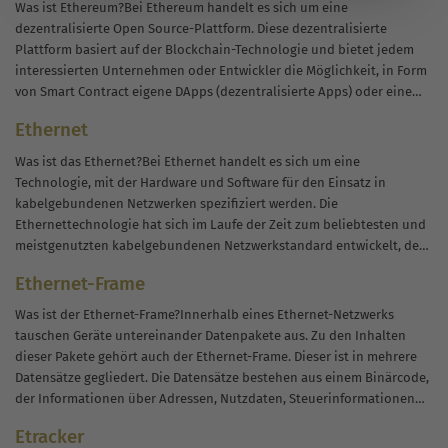
Was ist Ethereum?Bei Ethereum handelt es sich um eine
dezentralisierte Open Source-Plattform. Diese dezentralisierte
Plattform basiert auf der Blockchain-Technologie und bietet jedem
interessierten Unternehmen oder Entwickler die Möglichkeit, in Form
von Smart Contract eigene DApps (dezentralisierte Apps) oder eine
eigene dezentralisierte Organisation zu entwickeln und im Rahmen
Ethernet
der Ethereum-Blockchain...
Was ist das Ethernet?Bei Ethernet handelt es sich um eine
Technologie, mit der Hardware und Software für den Einsatz in
kabelgebundenen Netzwerken spezifiziert werden. Die
Ethernettechnologie hat sich im Laufe der Zeit zum beliebtesten und
meistgenutzten kabelgebundenen Netzwerkstandard entwickelt, der
heutzutage auch außerhalb geschlossener Umgebungen eingesetzt
Ethernet-Frame
wird.EntwicklungsgeschichteDer Begriff Ethernet...
Was ist der Ethernet-Frame?Innerhalb eines Ethernet-Netzwerks
tauschen Geräte untereinander Datenpakete aus. Zu den Inhalten
dieser Pakete gehört auch der Ethernet-Frame. Dieser ist in mehrere
Datensätze gegliedert. Die Datensätze bestehen aus einem Binärcode,
der Informationen über Adressen, Nutzdaten, Steuerinformationen
und Prüfsummen enthält. Während der Übertragung der Daten ist der
Etracker
Ethernet-Frame...