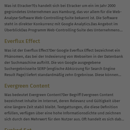
Was ist Etracker?Es handelt sich bei Etracker um ein im Jahr 2000
gegründetes Unternehmen aus Hamburg, das vor allem für die Web-
Analyse-Software Web-Controlling-Suite bekannt ist. Die Software
steht in direkter Konkurrenz mit Google Analytics.Das Angebot im
ÜberblickDas Programm Web-Controlling-Suite des Unternehmens
gibt es in verschiedenen Versionen, die jeweils über...
Everflux Effect
Was ist der Everflux Effect?Der Google Everflux Effect bezeichnet ein
Phänomen, das bei der Indexierung von Webseiten in der Datenbank
der Suchmaschine auftritt. Die von Google ausgegebene
Suchergebnisseite SERP (englische Abkürzung für Search Engine
Result Page) liefert standardmäßig zehn Ergebnisse. Diese können
allerdings aufgrund des Everflux Effects je nach...
Evergreen Content
Was bedeutet Evergreen Content?Der Begriff Evergreen Content
bezeichnet Inhalte im Internet, deren Relevanz und Gültigkeit über
eine längere Zeit stabil bleibt. Textgattungen, die diese Definition
erfüllen, verfügen über eine hohe Informationsdichte und zeichnen
sich durch den Mehrwert für den Nutzer aus. Oft handelt es sich dabei
um Ratgebertexte, Anleitungen,...