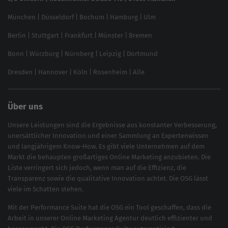
Content-Guide
München
|
Düsseldorf
|
Bochum
|
Hamburg
|
Ulm
Local SEO
SEO für Online Shops
Berlin
|
Stuttgart
|
Frankfurt
|
Münster
|
Bremen
Inhouse SEO Guide
Bonn
|
Würzburg
|
Nürnberg
|
Leipzig
|
Dortmund
Brand Monitoring 2025
Dresden
|
Hannover
|
Köln
|
Rosenheim
|
Alle
Über uns
Unsere Leistungen sind die Ergebnisse aus konstanter Verbesserung,
unersättlicher Innovation und einer Sammlung an Expertenwissen
und langjährigem Know-How. Es gibt viele Unternehmen auf dem
Markt die behaupten großartiges
Online Marketing
anzubieten. Die
Liste verringert sich jedoch, wenn man auf die Effizienz, die
Transparenz sowie die qualitative Innovation achtet. Die OSG lässt
viele im Schatten stehen.
Mit der
Performance Suite
hat die OSG ein Tool geschaffen, dass die
Arbeit in unserer Online Marketing Agentur deutlich effizienter und