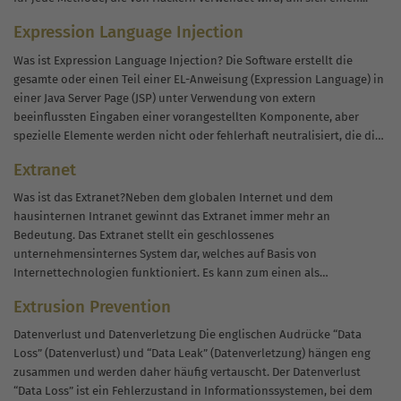
Expression Language Injection
Was ist Expression Language Injection? Die Software erstellt die
gesamte oder einen Teil einer EL-Anweisung (Expression Language) in
einer Java Server Page (JSP) unter Verwendung von extern
beeinflussten Eingaben einer vorangestellten Komponente, aber
spezielle Elemente werden nicht oder fehlerhaft neutralisiert, die die
beabsichtigte EL-Anweisung zuvor ändern könnten, bevor diese...
Extranet
Was ist das Extranet?Neben dem globalen Internet und dem
hausinternen Intranet gewinnt das Extranet immer mehr an
Bedeutung. Das Extranet stellt ein geschlossenes
unternehmensinternes System dar, welches auf Basis von
Internettechnologien funktioniert. Es kann zum einen als
Netzwerkerweiterung dem Intranet angeschlossen oder eigenständig
Extrusion Prevention
aufgebaut sein. Das Extranet hat zum...
Datenverlust und Datenverletzung Die englischen Audrücke “Data
Loss” (Datenverlust) und “Data Leak” (Datenverletzung) hängen eng
zusammen und werden daher häufig vertauscht. Der Datenverlust
“Data Loss” ist ein Fehlerzustand in Informationssystemen, bei dem