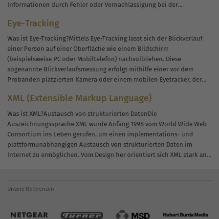
Informationen durch Fehler oder Vernachlässigung bei der
Speicherung, Übertragung oder Verarbeitung zerstört werden.
Eye-Tracking
Informationssysteme implementieren Sicherungs- und...
Was ist Eye-Tracking?Mittels Eye-Tracking lässt sich der Blickverlauf
einer Person auf einer Oberfläche wie einem Bildschirm
(beispielsweise PC oder Mobiltelefon) nachvollziehen. Diese
sogenannte Blickverlaufsmessung erfolgt mithilfe einer vor dem
Probanden platzierten Kamera oder einem mobilen Eyetracker, der
auf dem Kopf fixiert wird. Beide Varianten sind in der Lage, die...
XML (Extensible Markup Language)
Was ist XML?Austausch von strukturierten DatenDie
Auszeichnungssprache XML wurde Anfang 1998 vom World Wide Web
Consortium ins Leben gerufen, um einen implementations- und
plattformunabhängigen Austausch von strukturierten Daten im
Internet zu ermöglichen. Vom Design her orientiert sich XML stark an
HTML (Hypertext Markup Language). Genauso wie HTML beinhaltet
es...
Unsere Referenzen