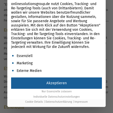
onlinesolutionsgroup.de nutzt Cookies, Tracking- und
“ERR_CONNECTION_CLOSED” wird von Googles Webbrowser Chrome
Re-Targeting-Tools (auch von Drittanbietern). Damit
angezeigt und informiert den Nutzer darüber, dass die Verbindung zu
wollen wir unsere Websites benutzerfreundlicher
der besuchten Website geschlossen wurde. Über die Ursache oder
gestalten, Informationen über die Nutzung sammeln,
Fehlerquelle bekommt man jedoch keine Informationen übermittelt,
sowie für Sie passende Angebote und Werbung
ausspielen. Mit dem Klick auf den Button "Akzeptieren"
was die Lösung extrem schwierig gestalten kann. Zumal der Fehler
Erstparteien-Audit
erklären Sie sich mit der Verwendung von Cookies,
nicht unbedingt bei...
Tracking- und Re-Targeting-Tools einverstanden. In den
Was ist ein Erstparteien-Audit?Das Erstparteien-Audit (auch bekannt
Einstellungen können Sie Cookies, Tracking- und Re-
Targeting verwalten. Ihre Einwilligung können Sie
als Interne Revision/Internes Audit) ist eine unabhängige, objektive
jederzeit mit Wirkung für die Zukunft widerrufen.
Prüfungs- und Beratungstätigkeit, die darauf ausgelegt ist, einen
Mehrwert zu schaffen und die Abläufe einer Organisation zu
Es folgt eine Liste der Service-Gruppen, für die eine Einwil
Essenziell
verbessern. Es hilft einer Organisation, ihre Ziele zu erreichen, indem
Marketing
es einen systematischen, disziplinierten Ansatz zur Bewertung...
ESLint
Externe Medien
Was ist ESLint?ESLint ist ein Open-Source JavaScript-Linting-
Dienstprogramm, das ursprünglich von Nicholas C. Zakas im Jahr 2013
Akzeptieren
erstellt wurde. Code-Linting ist eine statische Analyse, die häufig zum
Nur Essenzielle zulassen
Auffinden problematischer Muster oder von Code verwendet wird, der
Individuelle Datenschutzeinstellungen
nicht bestimmten Stilvorgaben entspricht. Für die meisten
Cookie-Details
Datenschutzerklärung
Impressum
Programmiersprachen gibt es Code-Linters. Compiler integrieren
Ethereum
manchmal...