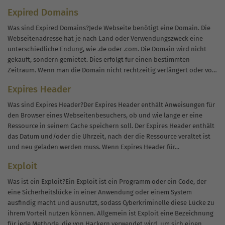
Abschnitte beim Mouseover...
Expired Domains
Was sind Expired Domains?Jede Webseite benötigt eine Domain. Die
Webseitenadresse hat je nach Land oder Verwendungszweck eine
unterschiedliche Endung, wie .de oder .com. Die Domain wird nicht
gekauft, sondern gemietet. Dies erfolgt für einen bestimmten
Zeitraum. Wenn man die Domain nicht rechtzeitig verlängert oder vor
Ablauf gekündigt, läuft sie...
Expires Header
Was sind Expires Header?Der Expires Header enthält Anweisungen für
den Browser eines Webseitenbesuchers, ob und wie lange er eine
Ressource in seinem Cache speichern soll. Der Expires Header enthält
das Datum und/oder die Uhrzeit, nach der die Ressource veraltet ist
und neu geladen werden muss. Wenn Expires Header für...
Exploit
Was ist ein Exploit?Ein Exploit ist ein Programm oder ein Code, der
eine Sicherheitslücke in einer Anwendung oder einem System
ausfindig macht und ausnutzt, sodass Cyberkriminelle diese Lücke zu
ihrem Vorteil nutzen können. Allgemein ist Exploit eine Bezeichnung
für jede Methode, die von Hackern verwendet wird, um sich einen...