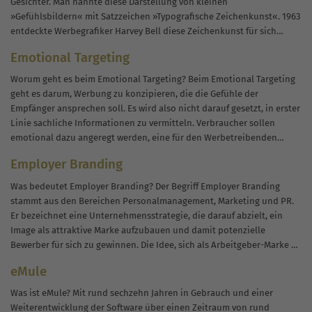
Gesichter. Man nannte diese Darstellung von kleinen
»Gefühlsbildern« mit Satzzeichen »Typografische Zeichenkunst«. 1963
entdeckte Werbegrafiker Harvey Bell diese Zeichenkunst für sich
wieder und kreierte »den« Smiley, das lachende, runde, gelbe...
Emotional Targeting
Worum geht es beim Emotional Targeting? Beim Emotional Targeting
geht es darum, Werbung zu konzipieren, die die Gefühle der
Empfänger ansprechen soll. Es wird also nicht darauf gesetzt, in erster
Linie sachliche Informationen zu vermitteln. Verbraucher sollen
emotional dazu angeregt werden, eine für den Werbetreibenden
positive Entscheidung zu treffen....
Employer Branding
Was bedeutet Employer Branding? Der Begriff Employer Branding
stammt aus den Bereichen Personalmanagement, Marketing und PR.
Er bezeichnet eine Unternehmensstrategie, die darauf abzielt, ein
Image als attraktive Marke aufzubauen und damit potenzielle
Bewerber für sich zu gewinnen. Die Idee, sich als Arbeitgeber-Marke zu
positionieren, entstand Ende der 1990er-Jahre als...
eMule
Was ist eMule? Mit rund sechzehn Jahren in Gebrauch und einer
Weiterentwicklung der Software über einen Zeitraum von rund