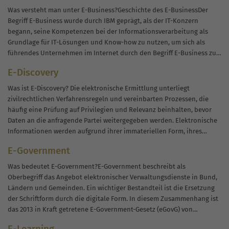
Was versteht man unter E-Business?Geschichte des E-BusinessDer
Begriff E-Business wurde durch IBM geprägt, als der IT-Konzern
begann, seine Kompetenzen bei der Informationsverarbeitung als
Grundlage für IT-Lösungen und Know-how zu nutzen, um sich als
führendes Unternehmen im Internet durch den Begriff E-Business zu
vermarkten.Nach einer weltweiten Marktforschung im Oktober 1997...
E-Discovery
Was ist E-Discovery? Die elektronische Ermittlung unterliegt
zivilrechtlichen Verfahrensregeln und vereinbarten Prozessen, die
häufig eine Prüfung auf Privilegien und Relevanz beinhalten, bevor
Daten an die anfragende Partei weitergegeben werden. Elektronische
Informationen werden aufgrund ihrer immateriellen Form, ihres
Umfangs und ihrer Vergänglichkeit von Papierinformationen
E-Government
unterschieden. Elektronische Informationen werden normalerweise
von...
Was bedeutet E-Government?E-Government beschreibt als
Oberbegriff das Angebot elektronischer Verwaltungsdienste in Bund,
Ländern und Gemeinden. Ein wichtiger Bestandteil ist die Ersetzung
der Schriftform durch die digitale Form. In diesem Zusammenhang ist
das 2013 in Kraft getretene E-Government-Gesetz (eGovG) von
Bedeutung, das die Gebietskörperschaften zur Einhaltung der
E-Learning