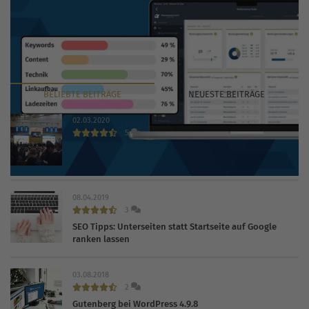
BELIEBTE
BEITRÄGE
NEUESTE
BEITRÄGE
02.03.2020
5
INTERNET WORLD EXPO 2020 findet trotz Coronavirus
statt
08.04.2019
3
SEO Tipps: Unterseiten statt Startseite auf Google
ranken lassen
03.08.2018
2
Gutenberg bei WordPress 4.9.8