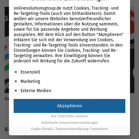
onlinesolutionsgroup.de nutzt Cookies, Tracking- und
Re-Targeting-Tools (auch von Drittanbietern). Damit
wollen wir unsere Websites benutzerfreundlicher
gestalten, Informationen über die Nutzung sammeln,
sowie für Sie passende Angebote und Werbung
ausspielen. Mit dem Klick auf den Button "Akzeptieren"
erklären Sie sich mit der Verwendung von Cookies,
Tracking- und Re-Targeting-Tools einverstanden. In den
Einstellungen können Sie Cookies, Tracking- und Re-
Targeting verwalten. Ihre Einwilligung können Sie
jederzeit mit Wirkung für die Zukunft widerrufen.
Es folgt eine Liste der Service-Gruppen, für die eine Einwil
Essenziell
Marketing
Externe Medien
Der ultimative Google Retargeting Guide 2026
Akzeptieren
Nur Essenzielle zulassen
Individuelle Datenschutzeinstellungen
Keine Kommentare vorhanden
Cookie-Details
Datenschutzerklärung
Impressum