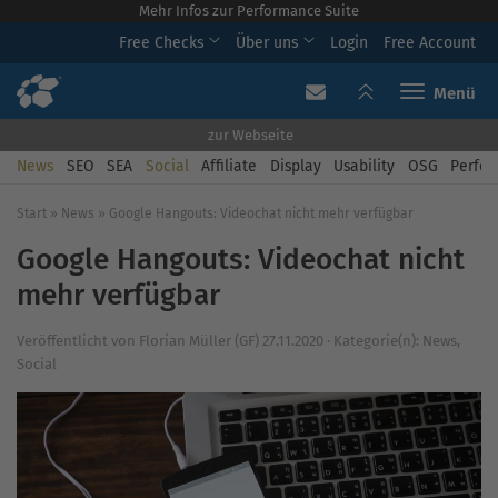
Mehr Infos zur Performance Suite
Free Checks
Über uns
Login
Free Account
Toggle navi
zur Webseite
News
SEO
SEA
Social
Affiliate
Display
Usability
OSG
Perfor
Start
»
News
»
Google Hangouts: Videochat nicht mehr verfügbar
Google Hangouts: Videochat nicht
mehr verfügbar
Veröffentlicht von
Florian Müller (GF)
27.11.2020
·
Kategorie(n):
News
,
Social