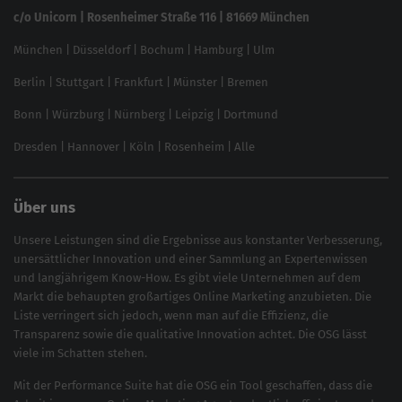
Linkbuilding 2025
c/o Unicorn | Rosenheimer Straße 116 | 81669 München
Content-Guide
München
|
Düsseldorf
|
Bochum
|
Hamburg
|
Ulm
Local SEO
SEO für Online Shops
Berlin
|
Stuttgart
|
Frankfurt
|
Münster
|
Bremen
Inhouse SEO Guide
Bonn
|
Würzburg
|
Nürnberg
|
Leipzig
|
Dortmund
Brand Monitoring 2025
Dresden
|
Hannover
|
Köln
|
Rosenheim
|
Alle
Über uns
Unsere Leistungen sind die Ergebnisse aus konstanter Verbesserung,
unersättlicher Innovation und einer Sammlung an Expertenwissen
und langjährigem Know-How. Es gibt viele Unternehmen auf dem
Markt die behaupten großartiges
Online Marketing
anzubieten. Die
Liste verringert sich jedoch, wenn man auf die Effizienz, die
Transparenz sowie die qualitative Innovation achtet. Die OSG lässt
viele im Schatten stehen.
Mit der
Performance Suite
hat die OSG ein Tool geschaffen, dass die