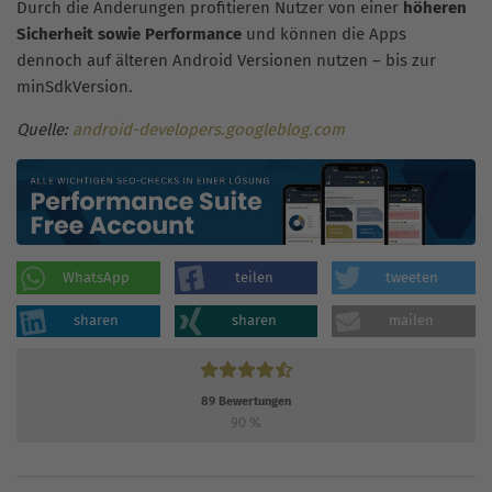
Durch die Änderungen profitieren Nutzer von einer
höheren
Sicherheit sowie Performance
und können die Apps
dennoch auf älteren Android Versionen nutzen – bis zur
minSdkVersion.
Quelle:
android-developers.googleblog.com
WhatsApp
teilen
tweeten
sharen
sharen
mailen
89
Bewertungen
90
%