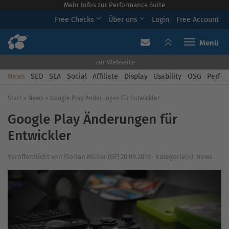
Mehr Infos zur Performance Suite
Free Checks
Über uns
Login
Free Account
Toggle navi
zur Webseite
News
SEO
SEA
Social
Affiliate
Display
Usability
OSG
Perfor
Start
»
News
»
Google Play Änderungen für Entwickler
Google Play Änderungen für
Entwickler
Veröffentlicht von
Florian Müller (GF)
20.09.2018
·
Kategorie(n):
News