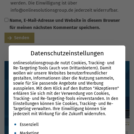
werden. Die Einwilligung ist über
info@onlinesolutionsgroup.de jederzeit widerrufbar.
Name, E-Mail-Adresse und Website in diesem Browser
für meinen nächsten Kommentar speichern.
Senden
Datenschutzeinstellungen
onlinesolutionsgroup.de nutzt Cookies, Tracking- und
Re-Targeting-Tools (auch von Drittanbietern). Damit
wollen wir unsere Websites benutzerfreundlicher
gestalten, Informationen über die Nutzung sammeln,
sowie für Sie passende Angebote und Werbung
ausspielen. Mit dem Klick auf den Button "Akzeptieren"
erklären Sie sich mit der Verwendung von Cookies,
Tracking- und Re-Targeting-Tools einverstanden. In den
Einstellungen können Sie Cookies, Tracking- und Re-
Targeting verwalten. Ihre Einwilligung können Sie
jederzeit mit Wirkung für die Zukunft widerrufen.
Es folgt eine Liste der Service-Gruppen, für die eine Einwil
Essenziell
Marketing