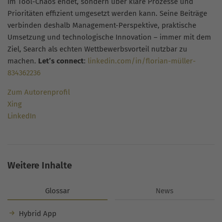
im Tool-Chaos endet, sondern über klare Prozesse und
Prioritäten effizient umgesetzt werden kann. Seine Beiträge
verbinden deshalb Management-Perspektive, praktische
Umsetzung und technologische Innovation – immer mit dem
Ziel, Search als echten Wettbewerbsvorteil nutzbar zu
machen.
Let’s connect
:
linkedin.com/in/florian-müller-
834362236
Zum Autorenprofil
Xing
LinkedIn
Weitere Inhalte
Glossar
News
Hybrid App