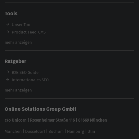
E-Commerce SEO Agentur
Tools
Enterprise SEO Agentur
Workshops
Unser Tool
Product-Feed-CMS
Website Analyse
mehr anzeigen
Content Tool
Enterprise SEO Tool
Ratgeber
Backlink-Check
Ladezeiten-Check
B2B SEO Guide
Brand Protection Tool
Internationales SEO
Keyword Planner
eCommerce SEO
mehr anzeigen
Website SEO Check
Die besten Keywords finden
Keyword Datenbank
SEO Garantie
Online Solutions Group GmbH
feed2content.ai
In ChatGPT gefunden werden
Linkbuilding 2025
c/o Unicorn | Rosenheimer Straße 116 | 81669 München
Content-Guide
München
|
Düsseldorf
|
Bochum
|
Hamburg
|
Ulm
Local SEO