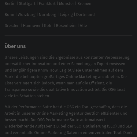
SEO für Online Shops
Berlin
|
Stuttgart
|
Frankfurt
|
Münster
|
Bremen
Inhouse SEO Guide
Bonn
|
Würzburg
|
Nürnberg
|
Leipzig
|
Dortmund
Brand Monitoring 2025
Dresden
|
Hannover
|
Köln
|
Rosenheim
|
Alle
Über uns
Unsere Leistungen sind die Ergebnisse aus konstanter Verbesserung,
unersättlicher Innovation und einer Sammlung an Expertenwissen
und langjährigem Know-How. Es gibt viele Unternehmen auf dem
Markt die behaupten großartiges
Online Marketing
anzubieten. Die
Liste verringert sich jedoch, wenn man auf die Effizienz, die
Transparenz sowie die qualitative Innovation achtet. Die OSG lässt
viele im Schatten stehen.
Mit der
Performance Suite
hat die OSG ein Tool geschaffen, dass die
Arbeit in unserer Online Marketing Agentur deutlich effizienter und
besser macht. Die OSG Performance Suite automatisiert
wiederkehrende Aufgaben z.B. bei der
SEO-Optimierung
(
SEO
) und
SEA
und vereint alle Online Marketing Daten in einem zentralen Tool. Dank