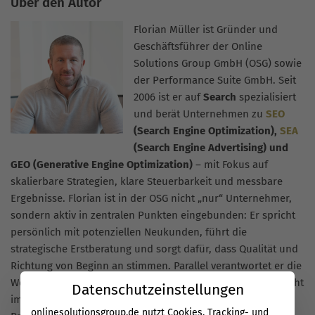
Über den Autor
Florian Müller ist Gründer und
Geschäftsführer der Online
Solutions Group GmbH (OSG) sowie
der Performance Suite GmbH. Seit
2006 ist er auf
Search
spezialisiert
und berät Unternehmen zu
SEO
(Search Engine Optimization),
SEA
(Search Engine Advertising) und
GEO (Generative Engine Optimization)
– mit Fokus auf
skalierbare Strategien, klare Steuerbarkeit und messbare
Ergebnisse. Florian ist in der OSG nicht „nur“ Unternehmer,
sondern aktiv in zentralen Punkten eingebunden: Er spricht
persönlich mit potenziellen Neukunden, führt die
strategische Erstberatung und sorgt dafür, dass Qualität und
Richtung von Beginn an stimmen. Parallel verantwortet er die
Weiterentwicklung der Performance Suite, damit Search nicht
Datenschutzeinstellungen
im Tool-Chaos endet, sondern über klare Prozesse und
onlinesolutionsgroup.de nutzt Cookies, Tracking- und