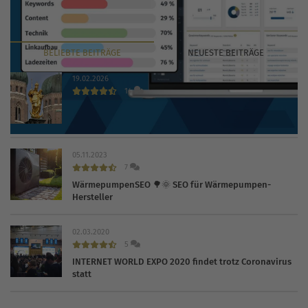
BELIEBTE
BEITRÄGE
NEUESTE
BEITRÄGE
19.02.2026
14
Die 30 wichtigsten Branchenbücher und Verzeichnisse
2026
05.11.2023
7
WärmepumpenSEO 🌳🌞 SEO für Wärmepumpen-
Hersteller
02.03.2020
5
INTERNET WORLD EXPO 2020 findet trotz Coronavirus
statt