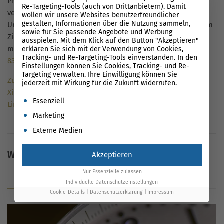
Prioritäten effizient umgesetzt werden kann. Seine Beiträge
Re-Targeting-Tools (auch von Drittanbietern). Damit
verbinden deshalb Management-Perspektive, praktische
wollen wir unsere Websites benutzerfreundlicher
gestalten, Informationen über die Nutzung sammeln,
Umsetzung und technologische Innovation – immer mit dem
sowie für Sie passende Angebote und Werbung
Ziel, Search als echten Wettbewerbsvorteil nutzbar zu
ausspielen. Mit dem Klick auf den Button "Akzeptieren"
machen.
Let’s connect
:
linkedin.com/in/florian-müller-
erklären Sie sich mit der Verwendung von Cookies,
Tracking- und Re-Targeting-Tools einverstanden. In den
834362236
Einstellungen können Sie Cookies, Tracking- und Re-
Targeting verwalten. Ihre Einwilligung können Sie
Zum Autorenprofil
jederzeit mit Wirkung für die Zukunft widerrufen.
Xing
Es folgt eine Liste der Service-Gruppen, für die eine Einwil
Essenziell
LinkedIn
Marketing
Externe Medien
Weitere Inhalte
Akzeptieren
Nur Essenzielle zulassen
Blog
Glossar
News
Individuelle Datenschutzeinstellungen
Cookie-Details
Datenschutzerklärung
Impressum