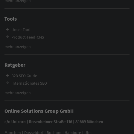
mehr anzeigen
SEO Audit
E-Commerce SEO Agentur
Tools
Enterprise SEO Agentur
Workshops
Unser Tool
Product-Feed-CMS
Website Analyse
mehr anzeigen
Content Tool
Enterprise SEO Tool
Ratgeber
Backlink-Check
Ladezeiten-Check
B2B SEO Guide
Brand Protection Tool
Internationales SEO
Keyword Planner
eCommerce SEO
mehr anzeigen
Website SEO Check
Die besten Keywords finden
Keyword Datenbank
SEO Garantie
Online Solutions Group GmbH
feed2content.ai
In ChatGPT gefunden werden
Linkbuilding 2025
c/o Unicorn | Rosenheimer Straße 116 | 81669 München
Content-Guide
München
|
Düsseldorf
|
Bochum
|
Hamburg
|
Ulm