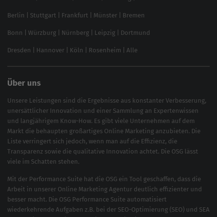
Local SEO
SEO für Online Shops
Berlin
|
Stuttgart
|
Frankfurt
|
Münster
|
Bremen
Inhouse SEO Guide
Bonn
|
Würzburg
|
Nürnberg
|
Leipzig
|
Dortmund
Brand Monitoring 2025
Dresden
|
Hannover
|
Köln
|
Rosenheim
|
Alle
Über uns
Unsere Leistungen sind die Ergebnisse aus konstanter Verbesserung,
unersättlicher Innovation und einer Sammlung an Expertenwissen
und langjährigem Know-How. Es gibt viele Unternehmen auf dem
Markt die behaupten großartiges
Online Marketing
anzubieten. Die
Liste verringert sich jedoch, wenn man auf die Effizienz, die
Transparenz sowie die qualitative Innovation achtet. Die OSG lässt
viele im Schatten stehen.
Mit der
Performance Suite
hat die OSG ein Tool geschaffen, dass die
Arbeit in unserer Online Marketing Agentur deutlich effizienter und
besser macht. Die OSG Performance Suite automatisiert
wiederkehrende Aufgaben z.B. bei der
SEO-Optimierung
(
SEO
) und
SEA