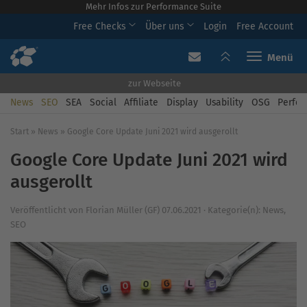
Mehr Infos zur Performance Suite
Free Checks
Über uns
Login
Free Account
Toggle navi
zur Webseite
News
SEO
SEA
Social
Affiliate
Display
Usability
OSG
Perfor
Start
»
News
»
Google Core Update Juni 2021 wird ausgerollt
Google Core Update Juni 2021 wird
ausgerollt
Veröffentlicht von
Florian Müller (GF)
07.06.2021
·
Kategorie(n):
News
,
SEO