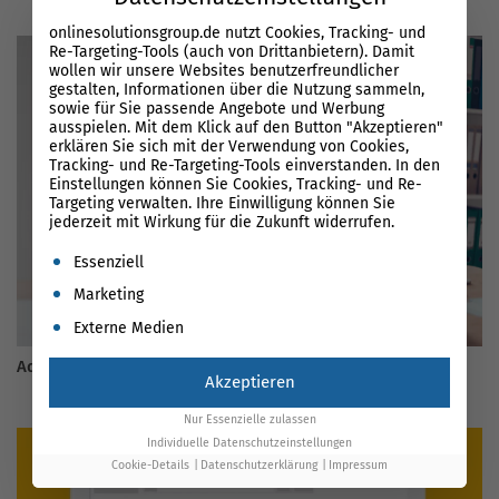
onlinesolutionsgroup.de nutzt Cookies, Tracking- und
Re-Targeting-Tools (auch von Drittanbietern). Damit
wollen wir unsere Websites benutzerfreundlicher
gestalten, Informationen über die Nutzung sammeln,
sowie für Sie passende Angebote und Werbung
ausspielen. Mit dem Klick auf den Button "Akzeptieren"
erklären Sie sich mit der Verwendung von Cookies,
Tracking- und Re-Targeting-Tools einverstanden. In den
Einstellungen können Sie Cookies, Tracking- und Re-
Targeting verwalten. Ihre Einwilligung können Sie
jederzeit mit Wirkung für die Zukunft widerrufen.
Es folgt eine Liste der Service-Gruppen, für die eine Einwil
Essenziell
Marketing
Externe Medien
AdWords Smart Display
Akzeptieren
Nur Essenzielle zulassen
Individuelle Datenschutzeinstellungen
Cookie-Details
Datenschutzerklärung
Impressum