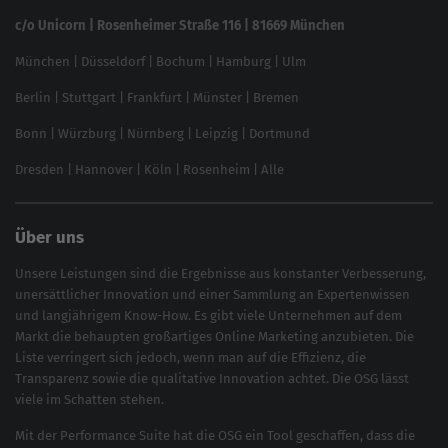
Linkbuilding 2025
c/o Unicorn | Rosenheimer Straße 116 | 81669 München
Content-Guide
München
|
Düsseldorf
|
Bochum
|
Hamburg
|
Ulm
Local SEO
SEO für Online Shops
Berlin
|
Stuttgart
|
Frankfurt
|
Münster
|
Bremen
Inhouse SEO Guide
Bonn
|
Würzburg
|
Nürnberg
|
Leipzig
|
Dortmund
Brand Monitoring 2025
Dresden
|
Hannover
|
Köln
|
Rosenheim
|
Alle
Über uns
Unsere Leistungen sind die Ergebnisse aus konstanter Verbesserung,
unersättlicher Innovation und einer Sammlung an Expertenwissen
und langjährigem Know-How. Es gibt viele Unternehmen auf dem
Markt die behaupten großartiges
Online Marketing
anzubieten. Die
Liste verringert sich jedoch, wenn man auf die Effizienz, die
Transparenz sowie die qualitative Innovation achtet. Die OSG lässt
viele im Schatten stehen.
Mit der
Performance Suite
hat die OSG ein Tool geschaffen, dass die