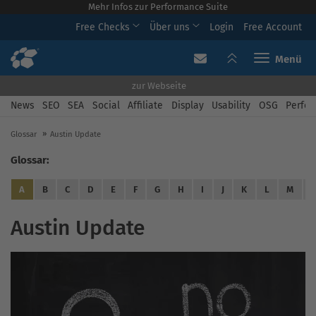
Mehr Infos zur Performance Suite
Free Checks
Über uns
Login
Free Account
Toggle navi
zur Webseite
News
SEO
SEA
Social
Affiliate
Display
Usability
OSG
Perfor
Glossar
Austin Update
Glossar:
A
B
C
D
E
F
G
H
I
J
K
L
M
Austin Update