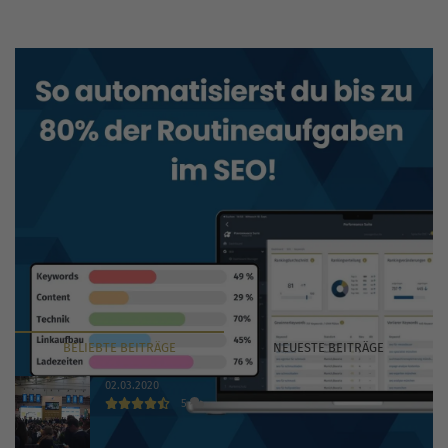
BELIEBTE
BEITRÄGE
NEUESTE
BEITRÄGE
02.03.2020
5
INTERNET WORLD EXPO 2020 findet trotz Coronavirus
statt