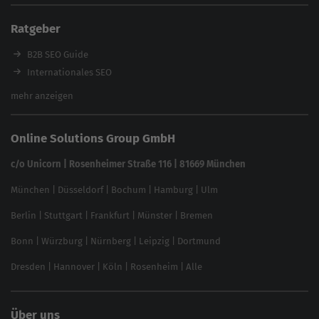
Enterprise SEO Tool
Ratgeber
Backlink-Check
Ladezeiten-Check
B2B SEO Guide
Brand Protection Tool
Internationales SEO
Keyword Planner
eCommerce SEO
mehr anzeigen
Website SEO Check
Die besten Keywords finden
Keyword Datenbank
SEO Garantie
Online Solutions Group GmbH
feed2content.ai
In ChatGPT gefunden werden
Linkbuilding 2025
c/o Unicorn | Rosenheimer Straße 116 | 81669 München
Content-Guide
München
|
Düsseldorf
|
Bochum
|
Hamburg
|
Ulm
Local SEO
SEO für Online Shops
Berlin
|
Stuttgart
|
Frankfurt
|
Münster
|
Bremen
Inhouse SEO Guide
Bonn
|
Würzburg
|
Nürnberg
|
Leipzig
|
Dortmund
Brand Monitoring 2025
Dresden
|
Hannover
|
Köln
|
Rosenheim
|
Alle
Über uns