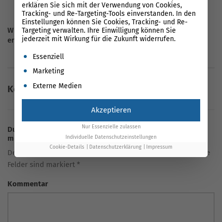
erklären Sie sich mit der Verwendung von Cookies,
Tracking- und Re-Targeting-Tools einverstanden. In den
Einstellungen können Sie Cookies, Tracking- und Re-
Wie Sie Ihren Website-Traffic ohne Marketing-Aufwand
Targeting verwalten. Ihre Einwilligung können Sie
jederzeit mit Wirkung für die Zukunft widerrufen.
erhöhen
Es folgt eine Liste der Service-Gruppen, für die eine Einwil
Essenziell
Marketing
Externe Medien
Keine Kommentare vorhanden
Akzeptieren
Nur Essenzielle zulassen
Du hast eine Frage oder eine Meinung zum Artikel? Teile sie
Individuelle Datenschutzeinstellungen
mit uns!
Cookie-Details
Datenschutzerklärung
Impressum
Deine E-Mail-Adresse wird nicht veröffentlicht. Erforderliche
Felder sind markiert *
Kommentar