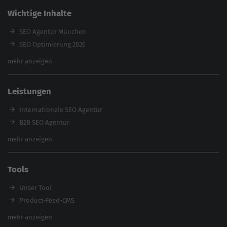
Wichtige Inhalte
SEO Agentur München
SEO Optimierung 2026
Backlink-Audit 2026
mehr anzeigen
Content Agentur
SEO Agentur Auswahl
Leistungen
Referenzen
E-Books
Internationale SEO Agentur
Magazin
B2B SEO Agentur
Webinare
Inhouse SEO Agentur
mehr anzeigen
SEO Audit
E-Commerce SEO Agentur
Tools
Enterprise SEO Agentur
Workshops
Unser Tool
Product-Feed-CMS
Website Analyse
mehr anzeigen
Content Tool