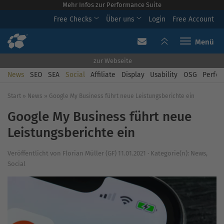
Mehr Infos zur Performance Suite
Free Checks
Über uns
Login
Free Account
Toggle navi
zur Webseite
News
SEO
SEA
Social
Affiliate
Display
Usability
OSG
Perfor
Start
»
News
»
Google My Business führt neue Leistungsberichte ein
Google My Business führt neue
Leistungsberichte ein
Veröffentlicht von
Florian Müller (GF)
11.01.2021
·
Kategorie(n):
News
,
Social