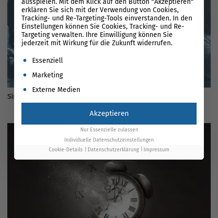
ausspielen. Mit dem Klick auf den Button "Akzeptieren"
erklären Sie sich mit der Verwendung von Cookies,
Tracking- und Re-Targeting-Tools einverstanden. In den
Einstellungen können Sie Cookies, Tracking- und Re-
Targeting verwalten. Ihre Einwilligung können Sie
jederzeit mit Wirkung für die Zukunft widerrufen.
Es folgt eine Liste der Service-Gruppen, für die eine Einwil
Essenziell
Marketing
Externe Medien
Sind W-Fragen Tools sinnvoll? Der Guide für 2026
Akzeptieren
Nur Essenzielle zulassen
Individuelle Datenschutzeinstellungen
Cookie-Details
Datenschutzerklärung
Impressum