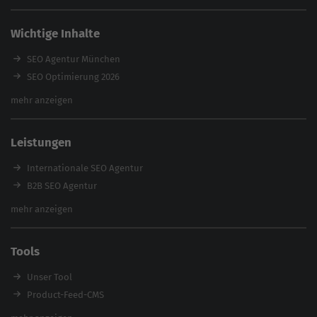
Wichtige Inhalte
SEO Agentur München
SEO Optimierung 2026
Backlink-Audit 2026
mehr anzeigen
Content Agentur
SEO Agentur Auswahl
Leistungen
Referenzen
E-Books
Internationale SEO Agentur
Magazin
B2B SEO Agentur
Webinare
Inhouse SEO Agentur
mehr anzeigen
SEO Audit
E-Commerce SEO Agentur
Tools
Enterprise SEO Agentur
Workshops
Unser Tool
Product-Feed-CMS
Website Analyse