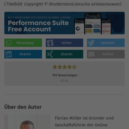
(
Titelbild
:
Copyright © Shutterstock/anucha sirivisansuwan)
WhatsApp
teilen
tweeten
sharen
sharen
mailen
105
Bewertungen
90
%
Über den Autor
Florian Müller ist Gründer und
Geschäftsführer der Online