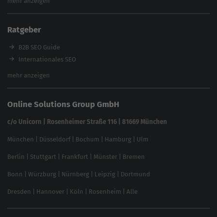
mehr anzeigen
Content Tool
Enterprise SEO Tool
Ratgeber
Backlink-Check
Ladezeiten-Check
B2B SEO Guide
Brand Protection Tool
Internationales SEO
Keyword Planner
eCommerce SEO
mehr anzeigen
Website SEO Check
Die besten Keywords finden
Keyword Datenbank
SEO Garantie
Online Solutions Group GmbH
feed2content.ai
In ChatGPT gefunden werden
Linkbuilding 2025
c/o Unicorn | Rosenheimer Straße 116 | 81669 München
Content-Guide
München
|
Düsseldorf
|
Bochum
|
Hamburg
|
Ulm
Local SEO
SEO für Online Shops
Berlin
|
Stuttgart
|
Frankfurt
|
Münster
|
Bremen
Inhouse SEO Guide
Bonn
|
Würzburg
|
Nürnberg
|
Leipzig
|
Dortmund
Brand Monitoring 2025
Dresden
|
Hannover
|
Köln
|
Rosenheim
|
Alle