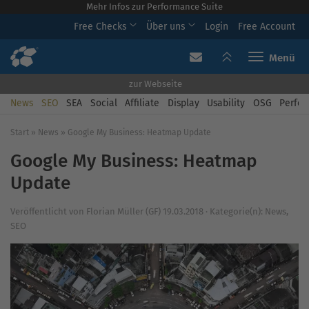
Mehr Infos zur Performance Suite
Free Checks
Über uns
Login
Free Account
Toggle navi
zur Webseite
News
SEO
SEA
Social
Affiliate
Display
Usability
OSG
Perfor
Start
»
News
»
Google My Business: Heatmap Update
Google My Business: Heatmap
Update
Veröffentlicht von
Florian Müller (GF)
19.03.2018
·
Kategorie(n):
News
,
SEO