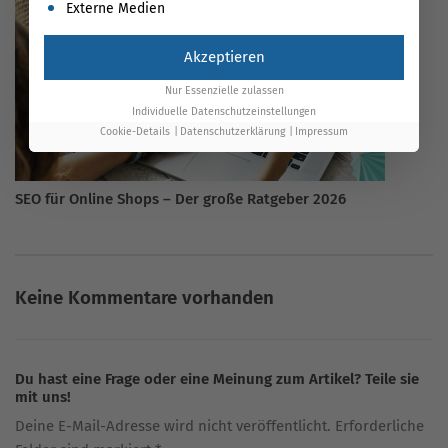
Externe Medien
Akzeptieren
Nur Essenzielle zulassen
Individuelle Datenschutzeinstellungen
Cookie-Details
Datenschutzerklärung
Impressum
SEO für Online Shops – Der große Ratgeber 2026
Keine Kommentare vorhanden
Du hast eine Frage oder eine Meinung zum Artikel? Teile sie
mit uns!
Deine E-Mail-Adresse wird nicht veröffentlicht. Erforderliche