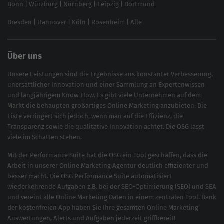
Bonn
|
Würzburg
|
Nürnberg
|
Leipzig
|
Dortmund
Brand Monitoring 2025
Dresden
|
Hannover
|
Köln
|
Rosenheim
|
Alle
Über uns
Unsere Leistungen sind die Ergebnisse aus konstanter Verbesserung,
unersättlicher Innovation und einer Sammlung an Expertenwissen
und langjährigem Know-How. Es gibt viele Unternehmen auf dem
Markt die behaupten großartiges
Online Marketing
anzubieten. Die
Liste verringert sich jedoch, wenn man auf die Effizienz, die
Transparenz sowie die qualitative Innovation achtet. Die OSG lässt
viele im Schatten stehen.
Mit der
Performance Suite
hat die OSG ein Tool geschaffen, dass die
Arbeit in unserer Online Marketing Agentur deutlich effizienter und
besser macht. Die OSG Performance Suite automatisiert
wiederkehrende Aufgaben z.B. bei der
SEO-Optimierung
(
SEO
) und
SEA
und vereint alle Online Marketing Daten in einem zentralen Tool. Dank
der kostenfreien App haben Sie Ihre gesamten Online Marketing
Auswertungen, Alerts und Aufgaben jederzeit griffbereit!