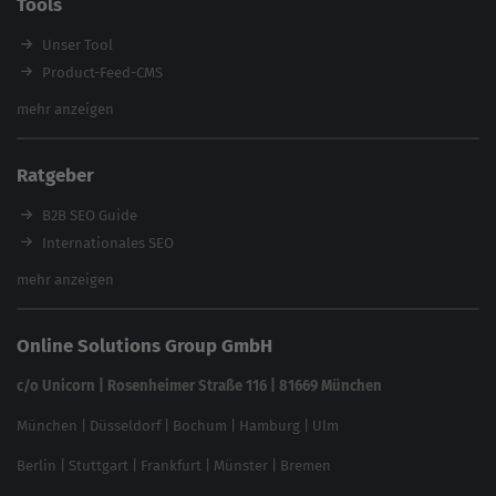
Tools
Enterprise SEO Agentur
Workshops
Unser Tool
Product-Feed-CMS
Website Analyse
mehr anzeigen
Content Tool
Enterprise SEO Tool
Ratgeber
Backlink-Check
Ladezeiten-Check
B2B SEO Guide
Brand Protection Tool
Internationales SEO
Keyword Planner
eCommerce SEO
mehr anzeigen
Website SEO Check
Die besten Keywords finden
Keyword Datenbank
SEO Garantie
Online Solutions Group GmbH
feed2content.ai
In ChatGPT gefunden werden
Linkbuilding 2025
c/o Unicorn | Rosenheimer Straße 116 | 81669 München
Content-Guide
München
|
Düsseldorf
|
Bochum
|
Hamburg
|
Ulm
Local SEO
SEO für Online Shops
Berlin
|
Stuttgart
|
Frankfurt
|
Münster
|
Bremen
Inhouse SEO Guide