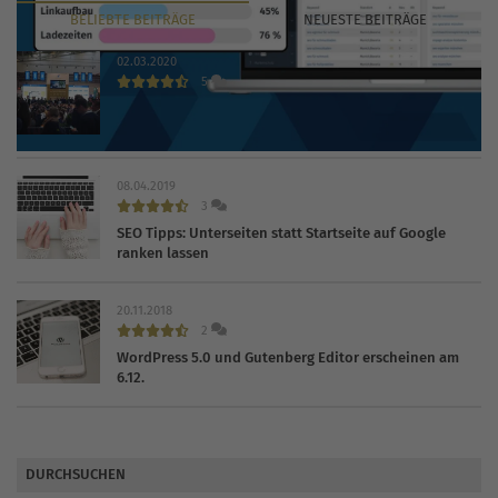
BELIEBTE
BEITRÄGE
NEUESTE
BEITRÄGE
02.03.2020
5
INTERNET WORLD EXPO 2020 findet trotz Coronavirus
statt
08.04.2019
3
SEO Tipps: Unterseiten statt Startseite auf Google
ranken lassen
20.11.2018
2
WordPress 5.0 und Gutenberg Editor erscheinen am
6.12.
DURCHSUCHEN