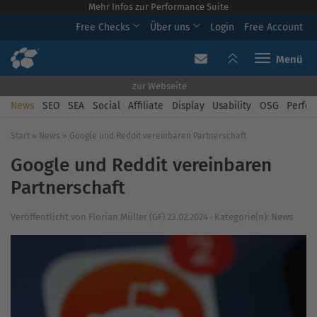
Mehr Infos zur Performance Suite
Free Checks
Über uns
Login
Free Account
Toggle navi
zur Webseite
News
SEO
SEA
Social
Affiliate
Display
Usability
OSG
Perfor
Start
»
News
»
Google und Reddit vereinbaren Partnerschaft
Google und Reddit vereinbaren
Partnerschaft
Veröffentlicht von
Florian Müller (GF)
23.02.2024
·
Kategorie(n):
News