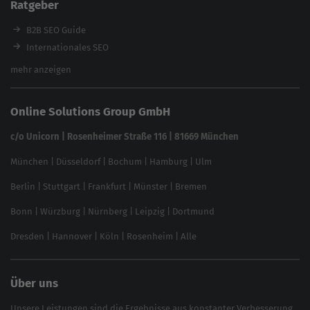
Ratgeber
Backlink-Check
Ladezeiten-Check
B2B SEO Guide
Brand Protection Tool
Internationales SEO
Keyword Planner
eCommerce SEO
mehr anzeigen
Website SEO Check
Die besten Keywords finden
Keyword Datenbank
SEO Garantie
Online Solutions Group GmbH
feed2content.ai
In ChatGPT gefunden werden
Linkbuilding 2025
c/o Unicorn | Rosenheimer Straße 116 | 81669 München
Content-Guide
München
|
Düsseldorf
|
Bochum
|
Hamburg
|
Ulm
Local SEO
SEO für Online Shops
Berlin
|
Stuttgart
|
Frankfurt
|
Münster
|
Bremen
Inhouse SEO Guide
Bonn
|
Würzburg
|
Nürnberg
|
Leipzig
|
Dortmund
Brand Monitoring 2025
Dresden
|
Hannover
|
Köln
|
Rosenheim
|
Alle
Über uns
Unsere Leistungen sind die Ergebnisse aus konstanter Verbesserung,