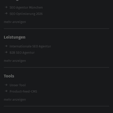
SEO Agentur München
SEO Optimierung 2026
Backlink-Audit 2026
mehr anzeigen
Content Agentur
SEO Agentur Auswahl
Leistungen
Referenzen
E-Books
Internationale SEO Agentur
Magazin
B2B SEO Agentur
Webinare
Inhouse SEO Agentur
mehr anzeigen
SEO Audit
E-Commerce SEO Agentur
Tools
Enterprise SEO Agentur
Workshops
Unser Tool
Product-Feed-CMS
Website Analyse
mehr anzeigen
Content Tool
Enterprise SEO Tool