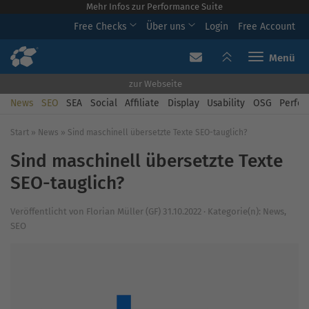
Mehr Infos zur Performance Suite
Free Checks
Über uns
Login
Free Account
Toggle navi
zur Webseite
News
SEO
SEA
Social
Affiliate
Display
Usability
OSG
Perfor
Start
»
News
»
Sind maschinell übersetzte Texte SEO-tauglich?
Sind maschinell übersetzte Texte
SEO-tauglich?
Veröffentlicht von
Florian Müller (GF)
31.10.2022
·
Kategorie(n):
News
,
SEO