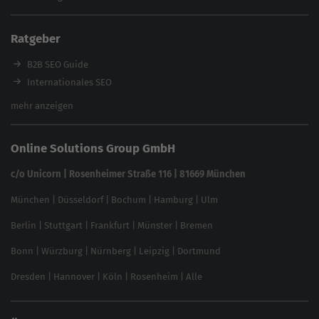
Content Tool
Enterprise SEO Tool
Ratgeber
Backlink-Check
Ladezeiten-Check
B2B SEO Guide
Brand Protection Tool
Internationales SEO
Keyword Planner
eCommerce SEO
mehr anzeigen
Website SEO Check
Die besten Keywords finden
Keyword Datenbank
SEO Garantie
Online Solutions Group GmbH
feed2content.ai
In ChatGPT gefunden werden
Linkbuilding 2025
c/o Unicorn | Rosenheimer Straße 116 | 81669 München
Content-Guide
München
|
Düsseldorf
|
Bochum
|
Hamburg
|
Ulm
Local SEO
SEO für Online Shops
Berlin
|
Stuttgart
|
Frankfurt
|
Münster
|
Bremen
Inhouse SEO Guide
Bonn
|
Würzburg
|
Nürnberg
|
Leipzig
|
Dortmund
Brand Monitoring 2025
Dresden
|
Hannover
|
Köln
|
Rosenheim
|
Alle