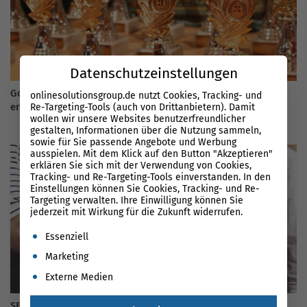
Datenschutzeinstellungen
Google-Seite 1: Wie komme ich in 2026 bei Google auf die
onlinesolutionsgroup.de nutzt Cookies, Tracking- und
erste Seite?
Re-Targeting-Tools (auch von Drittanbietern). Damit
wollen wir unsere Websites benutzerfreundlicher
gestalten, Informationen über die Nutzung sammeln,
sowie für Sie passende Angebote und Werbung
ausspielen. Mit dem Klick auf den Button "Akzeptieren"
erklären Sie sich mit der Verwendung von Cookies,
Tracking- und Re-Targeting-Tools einverstanden. In den
Einstellungen können Sie Cookies, Tracking- und Re-
Targeting verwalten. Ihre Einwilligung können Sie
jederzeit mit Wirkung für die Zukunft widerrufen.
Es folgt eine Liste der Service-Gruppen, für die eine Einwil
Essenziell
Marketing
Externe Medien
SEO selber machen im Jahr 2026