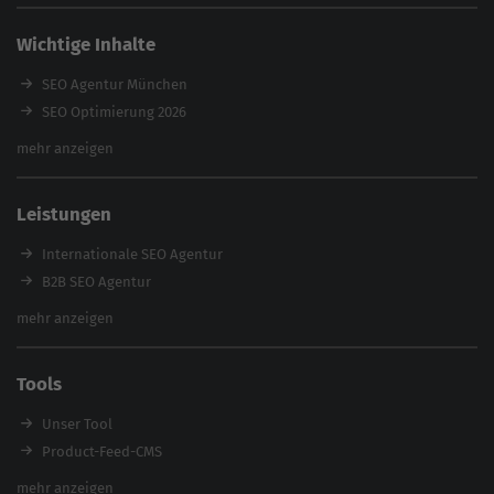
Wichtige Inhalte
SEO Agentur München
SEO Optimierung 2026
Backlink-Audit 2026
mehr anzeigen
Content Agentur
SEO Agentur Auswahl
Leistungen
Referenzen
E-Books
Internationale SEO Agentur
Magazin
B2B SEO Agentur
Webinare
Inhouse SEO Agentur
mehr anzeigen
SEO Audit
E-Commerce SEO Agentur
Tools
Enterprise SEO Agentur
Workshops
Unser Tool
Product-Feed-CMS
Website Analyse
mehr anzeigen