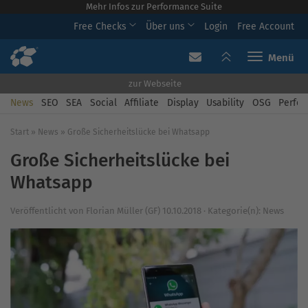
Mehr Infos zur Performance Suite
Free Checks
Über uns
Login
Free Account
Toggle navi
zur Webseite
News
SEO
SEA
Social
Affiliate
Display
Usability
OSG
Perfor
Start
»
News
»
Große Sicherheitslücke bei Whatsapp
Große Sicherheitslücke bei
Whatsapp
Veröffentlicht von
Florian Müller (GF)
10.10.2018
·
Kategorie(n):
News