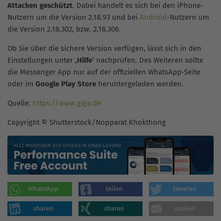
Attacken geschützt
. Dabei handelt es sich bei den iPhone-
Nutzern um die Version 2.18.93 und bei
Android
-Nutzern um
die Version 2.18.302, bzw. 2.18.306.
Ob Sie über die sichere Version verfügen, lässt sich in den
Einstellungen unter
‚Hilfe‘
nachprüfen. Des Weiteren sollte
die Messenger App nur auf der offiziellen WhatsApp-Seite
oder im
Google Play Store
heruntergeladen werden.
Quelle:
https://www.giga.de
Copyright © Shutterstock/Nopparat Khokthong
WhatsApp
teilen
tweeten
sharen
sharen
mailen