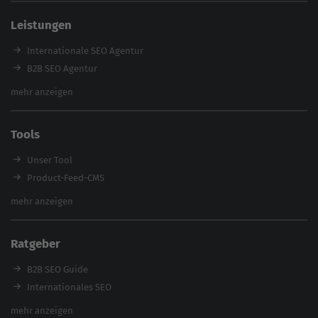
SEO Agentur Auswahl
Leistungen
Referenzen
E-Books
Internationale SEO Agentur
Magazin
B2B SEO Agentur
Webinare
Inhouse SEO Agentur
mehr anzeigen
SEO Audit
E-Commerce SEO Agentur
Tools
Enterprise SEO Agentur
Workshops
Unser Tool
Product-Feed-CMS
Website Analyse
mehr anzeigen
Content Tool
Enterprise SEO Tool
Ratgeber
Backlink-Check
Ladezeiten-Check
B2B SEO Guide
Brand Protection Tool
Internationales SEO
Keyword Planner
eCommerce SEO
mehr anzeigen