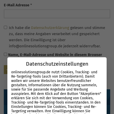
E-Mail Adresse
*
Ich habe die
Datenschutzerklärung
gelesen und stimme
zu, dass meine Angaben verarbeitet und gespeichert
werden. Die Einwilligung ist über
info@onlinesolutionsgroup.de jederzeit widerrufbar.
Name, E-Mail-Adresse und Website in diesem Browser
für meinen nächsten Kommentar speichern.
Datenschutzeinstellungen
Senden
onlinesolutionsgroup.de nutzt Cookies, Tracking- und
Re-Targeting-Tools (auch von Drittanbietern). Damit
wollen wir unsere Websites benutzerfreundlicher
gestalten, Informationen über die Nutzung sammeln,
sowie für Sie passende Angebote und Werbung
ausspielen. Mit dem Klick auf den Button "Akzeptieren"
erklären Sie sich mit der Verwendung von Cookies,
Tracking- und Re-Targeting-Tools einverstanden. In den
Einstellungen können Sie Cookies, Tracking- und Re-
Targeting verwalten. Ihre Einwilligung können Sie