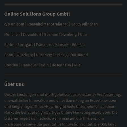
Website SEO Check
Die besten Keywords finden
Keyword Datenbank
SEO Garantie
Online Solutions Group GmbH
feed2content.ai
In ChatGPT gefunden werden
Linkbuilding 2025
c/o Unicorn | Rosenheimer Straße 116 | 81669 München
Content-Guide
München
|
Düsseldorf
|
Bochum
|
Hamburg
|
Ulm
Local SEO
SEO für Online Shops
Berlin
|
Stuttgart
|
Frankfurt
|
Münster
|
Bremen
Inhouse SEO Guide
Bonn
|
Würzburg
|
Nürnberg
|
Leipzig
|
Dortmund
Brand Monitoring 2025
Dresden
|
Hannover
|
Köln
|
Rosenheim
|
Alle
Über uns
Unsere Leistungen sind die Ergebnisse aus konstanter Verbesserung,
unersättlicher Innovation und einer Sammlung an Expertenwissen
und langjährigem Know-How. Es gibt viele Unternehmen auf dem
Markt die behaupten großartiges
Online Marketing
anzubieten. Die
Liste verringert sich jedoch, wenn man auf die Effizienz, die
Transparenz sowie die qualitative Innovation achtet. Die OSG lässt