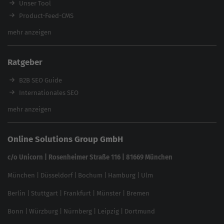
Workshops
Unser Tool
Product-Feed-CMS
Website Analyse
mehr anzeigen
Content Tool
Enterprise SEO Tool
Ratgeber
Backlink-Check
Ladezeiten-Check
B2B SEO Guide
Brand Protection Tool
Internationales SEO
Keyword Planner
eCommerce SEO
mehr anzeigen
Website SEO Check
Die besten Keywords finden
Keyword Datenbank
SEO Garantie
Online Solutions Group GmbH
feed2content.ai
In ChatGPT gefunden werden
Linkbuilding 2025
c/o Unicorn | Rosenheimer Straße 116 | 81669 München
Content-Guide
München
|
Düsseldorf
|
Bochum
|
Hamburg
|
Ulm
Local SEO
SEO für Online Shops
Berlin
|
Stuttgart
|
Frankfurt
|
Münster
|
Bremen
Inhouse SEO Guide
Bonn
|
Würzburg
|
Nürnberg
|
Leipzig
|
Dortmund
Brand Monitoring 2025