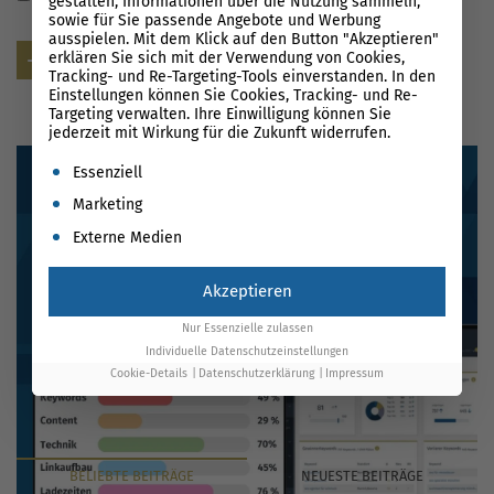
gestalten, Informationen über die Nutzung sammeln,
sowie für Sie passende Angebote und Werbung
für meinen nächsten Kommentar speichern.
ausspielen. Mit dem Klick auf den Button "Akzeptieren"
erklären Sie sich mit der Verwendung von Cookies,
Senden
Tracking- und Re-Targeting-Tools einverstanden. In den
Einstellungen können Sie Cookies, Tracking- und Re-
Targeting verwalten. Ihre Einwilligung können Sie
jederzeit mit Wirkung für die Zukunft widerrufen.
Es folgt eine Liste der Service-Gruppen, für die eine Einwil
Essenziell
Marketing
Externe Medien
Akzeptieren
Nur Essenzielle zulassen
Individuelle Datenschutzeinstellungen
Cookie-Details
Datenschutzerklärung
Impressum
BELIEBTE
BEITRÄGE
NEUESTE
BEITRÄGE