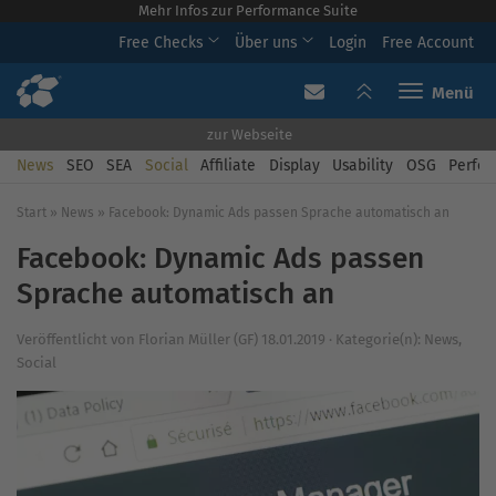
Mehr Infos zur Performance Suite
Free Checks
Über uns
Login
Free Account
Toggle navi
zur Webseite
News
SEO
SEA
Social
Affiliate
Display
Usability
OSG
Perfor
Start
»
News
»
Facebook: Dynamic Ads passen Sprache automatisch an
Facebook: Dynamic Ads passen
Sprache automatisch an
Veröffentlicht von
Florian Müller (GF)
18.01.2019
·
Kategorie(n):
News
,
Social