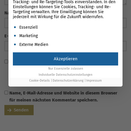
Tracking- und Re-Targeting-Tools einverstanden. In den
Einstellungen können Sie Cookies, Tracking- und Re-
Targeting verwalten. Ihre Einwilligung können Sie
Name
*
jederzeit mit Wirkung für die Zukunft widerrufen.
Es folgt eine Liste der Service-Gruppen, für die eine Einwil
Essenziell
E-Mail Adresse
*
Marketing
Externe Medien
Akzeptieren
Ich habe die
Datenschutzerklärung
gelesen und stimme
zu, dass meine Angaben verarbeitet und gespeichert
Nur Essenzielle zulassen
Individuelle Datenschutzeinstellungen
werden. Die Einwilligung ist über
Cookie-Details
Datenschutzerklärung
Impressum
info@onlinesolutionsgroup.de jederzeit widerrufbar.
Name, E-Mail-Adresse und Website in diesem Browser
für meinen nächsten Kommentar speichern.
Senden