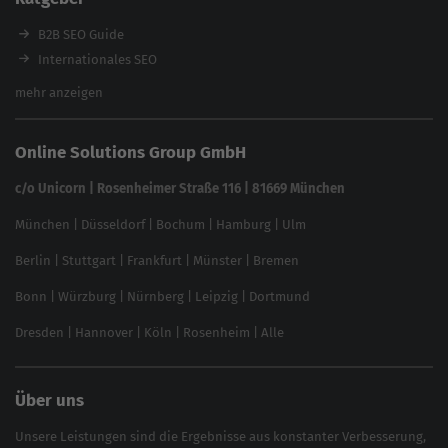
Backlink-Check
Ladezeiten-Check
B2B SEO Guide
Brand Protection Tool
Internationales SEO
Keyword Planner
eCommerce SEO
mehr anzeigen
Website SEO Check
Die besten Keywords finden
Keyword Datenbank
SEO Garantie
Online Solutions Group GmbH
feed2content.ai
In ChatGPT gefunden werden
Linkbuilding 2025
c/o Unicorn | Rosenheimer Straße 116 | 81669 München
Content-Guide
München
|
Düsseldorf
|
Bochum
|
Hamburg
|
Ulm
Local SEO
SEO für Online Shops
Berlin
|
Stuttgart
|
Frankfurt
|
Münster
|
Bremen
Inhouse SEO Guide
Bonn
|
Würzburg
|
Nürnberg
|
Leipzig
|
Dortmund
Brand Monitoring 2025
Dresden
|
Hannover
|
Köln
|
Rosenheim
|
Alle
Über uns
Unsere Leistungen sind die Ergebnisse aus konstanter Verbesserung,