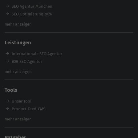
SEO Agentur München
SEO Optimierung 2026
Backlink-Audit 2026
mehr anzeigen
Content Agentur
SEO Agentur Auswahl
Leistungen
Referenzen
E-Books
Internationale SEO Agentur
Magazin
B2B SEO Agentur
Webinare
Inhouse SEO Agentur
mehr anzeigen
SEO Audit
E-Commerce SEO Agentur
Tools
Enterprise SEO Agentur
Workshops
Unser Tool
Product-Feed-CMS
Website Analyse
mehr anzeigen
Content Tool
Enterprise SEO Tool
Ratgeber