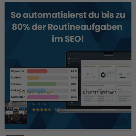
BELIEBTE
BEITRÄGE
NEUESTE
BEITRÄGE
02.03.2020
5
INTERNET WORLD EXPO 2020 findet trotz Coronavirus
statt