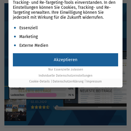
Tracking- und Re-Targeting-Tools einverstanden. In den
Einstellungen können Sie Cookies, Tracking- und Re-
Targeting verwalten. Ihre Einwilligung können Sie
jederzeit mit Wirkung für die Zukunft widerrufen.
Es folgt eine Liste der Service-Gruppen, für die eine Einwil
Essenziell
Marketing
Externe Medien
Akzeptieren
Nur Essenzielle zulassen
Individuelle Datenschutzeinstellungen
Cookie-Details
Datenschutzerklärung
Impressum
BELIEBTE
BEITRÄGE
NEUESTE
BEITRÄGE
02.03.2020
5
INTERNET WORLD EXPO 2020 findet trotz Coronavirus
statt