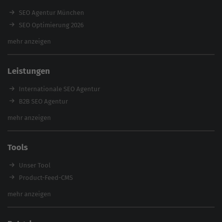
SEO Agentur München
SEO Optimierung 2026
Backlink-Audit 2026
mehr anzeigen
Content Agentur
SEO Agentur Auswahl
Leistungen
Referenzen
E-Books
Internationale SEO Agentur
Magazin
B2B SEO Agentur
Webinare
Inhouse SEO Agentur
mehr anzeigen
SEO Audit
E-Commerce SEO Agentur
Tools
Enterprise SEO Agentur
Workshops
Unser Tool
Product-Feed-CMS
Website Analyse
mehr anzeigen
Content Tool
Enterprise SEO Tool