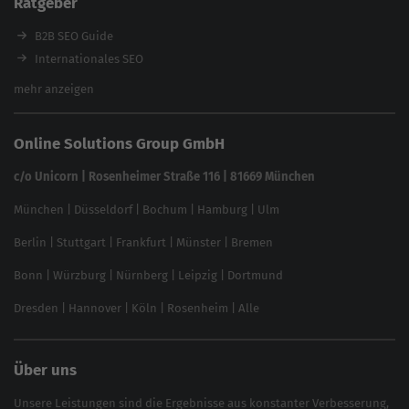
Ratgeber
Backlink-Check
Ladezeiten-Check
B2B SEO Guide
Brand Protection Tool
Internationales SEO
Keyword Planner
eCommerce SEO
mehr anzeigen
Website SEO Check
Die besten Keywords finden
Keyword Datenbank
SEO Garantie
Online Solutions Group GmbH
feed2content.ai
In ChatGPT gefunden werden
Linkbuilding 2025
c/o Unicorn | Rosenheimer Straße 116 | 81669 München
Content-Guide
München
|
Düsseldorf
|
Bochum
|
Hamburg
|
Ulm
Local SEO
SEO für Online Shops
Berlin
|
Stuttgart
|
Frankfurt
|
Münster
|
Bremen
Inhouse SEO Guide
Bonn
|
Würzburg
|
Nürnberg
|
Leipzig
|
Dortmund
Brand Monitoring 2025
Dresden
|
Hannover
|
Köln
|
Rosenheim
|
Alle
Über uns
Unsere Leistungen sind die Ergebnisse aus konstanter Verbesserung,