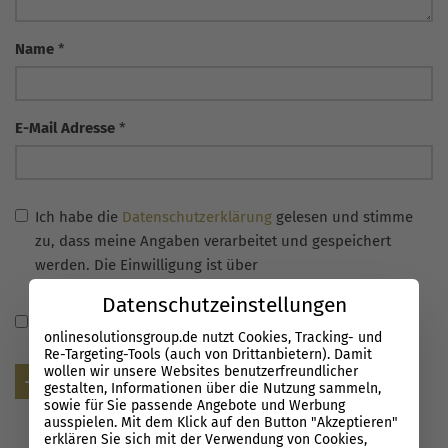
Name
*
E-Mail Adresse
*
Ich habe die
Datenschutzerklärung
gelesen und stimme
zu, dass meine Angaben verarbeitet und gespeichert
werden. Die Einwilligung ist über
info@onlinesolutionsgroup.de jederzeit widerrufbar.
Datenschutzeinstellungen
Name, E-Mail-Adresse und Website in diesem Browser
onlinesolutionsgroup.de nutzt Cookies, Tracking- und
für meinen nächsten Kommentar speichern.
Re-Targeting-Tools (auch von Drittanbietern). Damit
wollen wir unsere Websites benutzerfreundlicher
Senden
gestalten, Informationen über die Nutzung sammeln,
sowie für Sie passende Angebote und Werbung
ausspielen. Mit dem Klick auf den Button "Akzeptieren"
erklären Sie sich mit der Verwendung von Cookies,