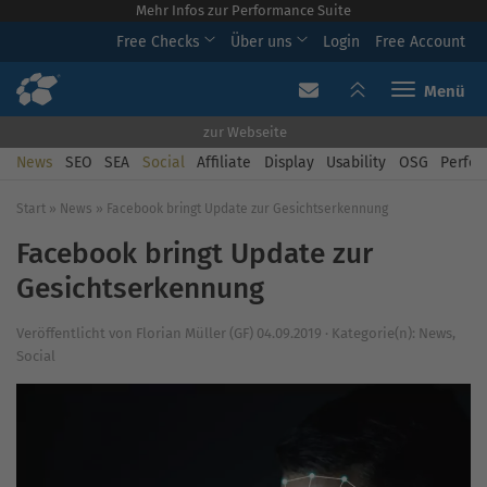
Mehr Infos zur Performance Suite
Free Checks
Über uns
Login
Free Account
Toggle navi
zur Webseite
News
SEO
SEA
Social
Affiliate
Display
Usability
OSG
Perfor
Start
»
News
»
Facebook bringt Update zur Gesichtserkennung
Facebook bringt Update zur
Gesichtserkennung
Veröffentlicht von
Florian Müller (GF)
04.09.2019
·
Kategorie(n):
News
,
Social